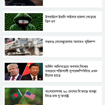
ইসরাইলে ইরানি সাইবার হামলা বেড়েছে
তিন গুণ
লণ্ডভণ্ড ভেনেজুয়েলায় আবারও ভূমিকম্প
মার্কিন আধিপত্যের অবসান,বিশ্বের
সবচেয়ে শক্তিশালী সুপারকম্পিউটার এখন
চীনের হাতে
বাংলাদেশসহ ৬০ দেশের বি’রুদ্ধে ব্যবস্থা
নিতে চায় যু’ক্তরাষ্ট্র