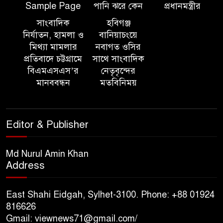
Sample Page
পানি ঝরে কেন
প্রধানমন্ত্রীর
১০ লাখ টাকার চেক ডিজঅনার
মামলায় এক বছরের সাজা
সাংবাদিক
হবিগঞ্জ
নির্যাতন, হামলা ও
বানিয়াচংয়ে
মিথ্যা মামলার
নবাগত ওসির
‘সমন্বিত উদ্যোগেই গড়ে উঠবে
প্রতিবাদে চট্টগ্রামে
সাথে সাংবাদিক
আধুনিক সিলেট’ – বাণিজ্যমন্ত্রী
বিএমএসএস’র
নেতৃবৃন্দের
মানববন্ধন
মতবিনিময়
ত্রিতরঙ্গের বাদল সাঁঝের বর্ণাঢ্য
আয়োজন ‘শ্রাবনের মেঘগুলো’
Editor & Publisher
সিলেট রেঞ্জের ডিআইজি জুলাই
স্মৃতিস্তম্ভে পুষ্পস্তবক অর্পণের মাধ্যমে
Md Nurul Amin Khan
Address
জুলাই গণঅভ্যুত্থানের শহীদদের প্রতি
গভীর শ্রদ্ধা নিবেদন
East Shahi Eidgah, Sylhet-3100. Phone: +88 01924
যুক্তরাজ্যে বাংলাদেশিদের মধ্যে ৯৫
816626
Gmail: viewnews71@gmail.com/
শতাংশই সিলেটি