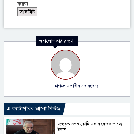
করুন
আপলোডকারীর তথ্য
আপলোডকারীর সব সংবাদ
এ ক্যাটাগরির আরো নিউজ
জব্দকৃত ৬০০ কোটি ডলার ফেরত পাচ্ছে
ইরান