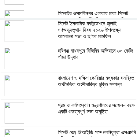
সিলেটের ওসমানীনগর এলাকায় ঢাকা-সিলেট
মহাসড়কে দুটি যাত্রীবাহী বাসের মুখোমুখি
সিলেট ইসলামিক ফাউন্ডেশনে জুলাই
সংঘর্ষে নিহত ৯, পরিবারকে আর্থিক সহযোগিতা
গণঅভ্যুত্থান দিবস ২০২৬ উপলক্ষ্যে
আলোচনা সভা ও দু’আ মাহফিল
আন্তর্জাতিক অভিবাসী দিবস’ এবং ‘জাতীয়
প্রবাসী দিবস’ উদযাপনের লক্ষ্যে
হবিগঞ্জ মাধবপুরে বিজিবির অভিযানে ৬০ কেজি
আন্তঃমন্ত্রণালয় সভা অনুষ্ঠিত
গাঁজা উদ্ধার
সিলেট ইসলামিক ফাউন্ডেশনে জুলাই
গণঅভ্যুত্থান দিবস ২০২৬ উপলক্ষ্যে
বাংলাদেশ ও দক্ষিণ কোরিয়ার মধ্যকার সমন্বিত
আলোচনা সভা ও দু’আ মাহফিল
অর্থনৈতিক অংশীদারিত্ব চুক্তি সম্পন্ন
পরিবেশ রক্ষায় ব্যক্তিগত উদ্যোগ সমাজের
জন্য অনুকরণীয় মডেল-বিভাগীয় কমিশনার
শ্রম ও কর্মসংস্থান মন্ত্রণালয়ের সম্মেলন কক্ষে
একটি গুরুত্বপূর্ণ সভা অনুষ্ঠিত
সিলেট মেট্রোপলিটন পুলিশ কমিশনার জুলাই
স্মৃতিস্তম্ভে পুষ্পস্তবক অর্পণ ও জুলাই
সিলেট রেঞ্জ ডিআইজি সঙ্গে নবনিযুক্ত এসএমপি
গণঅভ্যুত্থানের শহীদদের প্রতি গভীর শ্রদ্ধা