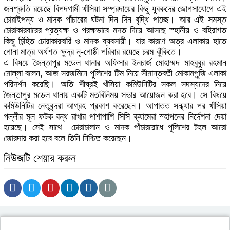
জনশ্রুতি রয়েছে বিপদগামী খাঁসিয়া সম্প্রদায়ের কিছু যুবকদের জোগসাযোগে এই
চোরাইপন্য ও মাদক পাঁচারের ঘটনা দিন দিন বৃদ্ধি পাচ্ছে। আর এই সমস্ত
চোরাকারবারের প্রত্যক্ষ ও পরক্ষভাবে মদত দিয়ে আসছে স্হানীয় ও বহিরাগত
কিছু চিন্হিত চোরাকারবারি ও মাদক ব্যবসায়ী। যার কারণে অত্র এলাকায় হাতে
গোনা মাত্র অর্ধশত ক্ষুদ্র নৃ-গোষ্ঠী পরিবার রয়েছে চরম ঝুঁকিতে।
এ বিষয়ে জৈন্তাপুর মডেল থানার অফিসার ইনচার্জ মোহাম্মদ মাহবুবুর রহমান
মোল্লা বলেন, আজ সরজমিনে পুলিশের টিম নিয়ে সীমান্তবর্তী মোকামপুন্জি এলাকা
পরিদর্শন করেছি। অতি শীঘ্রই খাঁসিয়া কমিউনিটির সকল সদস্যদের নিয়ে
জৈন্তাপুর মডেল থানায় একটি মতবিনিময় সভার আয়োজন করা হবে। সে বিষয়ে
কমিউনিটির নেতৃবৃন্দরা আগ্রহ প্রকাশ করেছেন। আপাতত সন্ধ্যার পর খাঁসিয়া
পল্লীর মূল ফটক বন্ধ রাখার পাশাপাশি সিসি ক্যামেরা স্হাপনের নির্দেশনা দেয়া
হয়েছে। সেই সাথে চোরাচালান ও মাদক পাঁচাররোধে পুলিশের টহল আরো
জোরদার করা হবে বলে তিনি নিশ্চিত করেছেন।
নিউজটি শেয়ার করুন