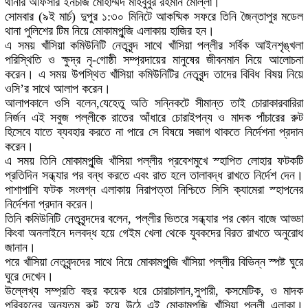
থানার অফিসার ইনচার্জ মোহাম্মদ মাহবুবুর রহমান মোল্লা।
সোমবার (৯ই মার্চ) দুপুর ১:৩০ মিনিটে আকষ্মিক সফরে তিনি জৈন্তাপুর মডেল
থানা পুলিশের টিম নিয়ে মোকামপুন্জি এলাকায় হাজির হন।
এ সময় খাঁসিয়া কমিউনিটি নেতৃবৃন্দ সাথে খাঁসিয়া পল্লীর সর্বিক আইনশৃঙ্খলা
পরিস্থিতি ও ক্ষুদ্র নৃ-গোষ্ঠী সম্প্রদায়ের মানুষের জীবনমান নিয়ে আলোচনা
করেন। এ সময় উপস্থিত খাঁসিয়া কমিউনিটির নেতৃবৃন্দ তাদের বিবিধ বিষয় নিয়ে
ওসি’র সাথে আলাপ করেন।
আলাপকালে ওসি বলেন,যেহেতু অতি সন্নিকটে সীমান্ত তাই চোরাকারবারিরা
নির্জন এই সবুজ পল্লীকে রাতের আঁধারে চোরাইপন্য ও মাদক পাঁচারের রুট
হিসেবে যাতে ব্যবহার করতে না পারে সে বিষয়ে সজাগ থাকতে নির্দেশনা প্রদান
করেন।
এ সময় তিনি মোকামপুন্জি খাঁসিয়া পল্লীর প্রবেশমুখে স্হাপিত লোহার ফটকটি
প্রতিদিন সন্ধ্যার পর বন্ধ করতে এবং রাত হলে তালাবদ্ধ রাখতে নির্দেশ দেন।
পাশাপাশি ফটক সংলগ্ন এলাকায় নিরাপত্তা নিশ্চিতে সিসি ক্যামেরা স্হাপনের
নির্দেশনা প্রদান করেন।
তিনি কমিউনিটি নেতৃবৃন্দদের বলেন, পল্লীর ভিতরে সন্ধ্যার পর কোন বাজে আড্ডা
কিংবা অনলাইনে দলবদ্ধ হয়ে গেইম খেলা থেকে যুবকদের বিরত রাখতে অনুরোধ
জানান।
পরে খাঁসিয়া নেতৃবৃন্দদের সাথে নিয়ে মোকামপুন্জি খাঁসিয়া পল্লীর বিভিন্ন স্পষ্ট ঘুরে
ঘুরে দেখেন।
উল্লেখ্য সম্প্রতি বছর কয়েক ধরে চোরাচালান,সুপারী, কসমেটিক, ও মাদক
পরিবহনের অন্যতম রুট হয়ে উঠে এই মোকামপুন্জি খাঁসিয়া পল্লী এলাকা।