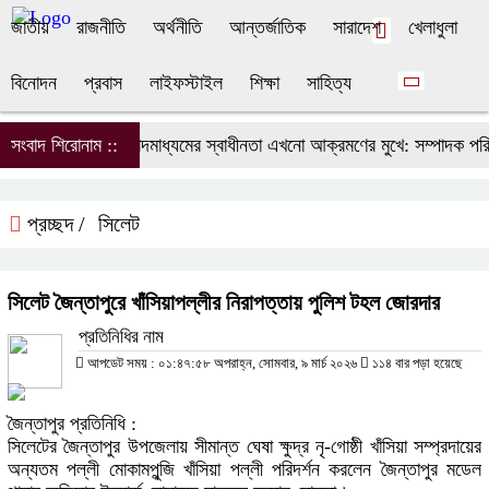
জাতীয়
রাজনীতি
অর্থনীতি
আন্তর্জাতিক
সারাদেশ
খেলাধুলা
বিনোদন
প্রবাস
লাইফস্টাইল
শিক্ষা
সাহিত্য
সংবাদ শিরোনাম ::
সংবাদমাধ্যমের স্বাধীনতা এখনো আক্রমণের মুখে: সম্পাদক পরিষদ
প্রচ্ছদ /
সিলেট
সিলেট জৈন্তাপুরে খাঁসিয়াপল্লীর নিরাপত্তায় পুলিশ টহল জোরদার
প্রতিনিধির নাম
আপডেট সময় : ০১:৪৭:৫৮ অপরাহ্ন, সোমবার, ৯ মার্চ ২০২৬
১১৪ বার পড়া হয়েছে
জৈন্তাপুর প্রতিনিধি :
সিলেটের জৈন্তাপুর উপজেলায় সীমান্ত ঘেষা ক্ষুদ্র নৃ-গোষ্ঠী খাঁসিয়া সম্প্রদায়ের
অন্যতম পল্লী মোকামপুন্জি খাঁসিয়া পল্লী পরিদর্শন করলেন জৈন্তাপুর মডেল