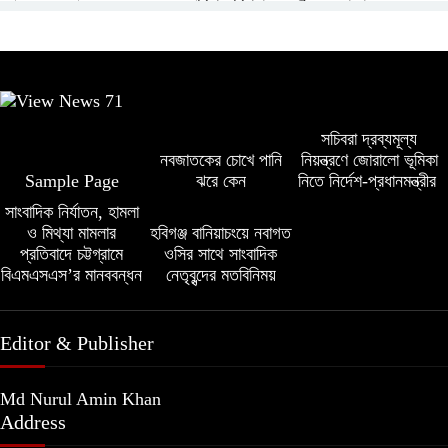
পুলিশ কমিশনারের সৌজন্য সাক্ষাৎ
নিবেদন করেন
১০ লাখ টাকার চেক ডিজঅনার মামলায় এক
বাণিজ্যমন্ত্রীর সঙ্গে মিয়ানমারের রাষ্ট্রদূতের
বছরের সাজা
বৈঠক
সচিবরা দ্রব্যমূল্য
‘সমন্বিত উদ্যোগেই গড়ে উঠবে আধুনিক
নবজাতকের চোখে পানি
নিয়ন্ত্রণে জোরালো ভূমিকা
নগর উন্নয়নে জনগণের চাহিদা ও বাস্তব
সিলেট’ – বাণিজ্যমন্ত্রী
Sample Page
ঝরে কেন
নিতে নির্দেশ-প্রধানমন্ত্রীর
প্রয়োজনকে সর্বোচ্চ গুরুত্ব দেওয়া হচ্ছে-
এলাকা পরিদর্শনে সিসিক প্রশাসক
সাংবাদিক নির্যাতন, হামলা
ও মিথ্যা মামলার
হবিগঞ্জ বানিয়াচংয়ে নবাগত
ত্রিতরঙ্গের বাদল সাঁঝের বর্ণাঢ্য আয়োজন
আন্তর্জাতিক অভিবাসী দিবস’ এবং ‘জাতীয়
প্রতিবাদে চট্টগ্রামে
ওসির সাথে সাংবাদিক
‘শ্রাবনের মেঘগুলো’
প্রবাসী দিবস’ উদযাপনের লক্ষ্যে
বিএমএসএস’র মানববন্ধন
নেতৃবৃন্দের মতবিনিময়
আন্তঃমন্ত্রণালয় সভা অনুষ্ঠিত
সিলেটসহ সারা দেশে গণপরিবহনের জন্য নির্দেশ
Editor & Publisher
গ্লোবাল পজিশনিং সিস্টেম (জিপিএস) ডিভাইস
সংযুক্ত বাধ্যতামূলক
Md Nurul Amin Khan
Address
১০ লাখ টাকার চেক ডিজঅনার মামলায় এক