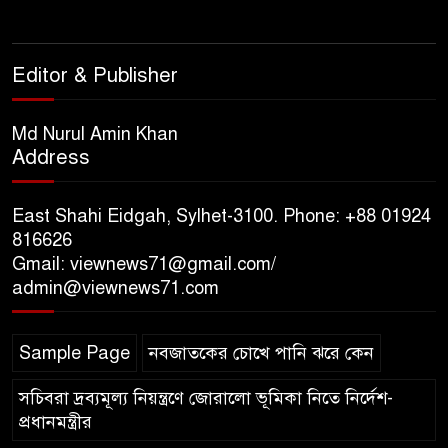
সিলেটে কাজ করতে সিটি
কর্পোরেশনের এক কর্মচারী
বিদ্যুৎস্পৃষ্টে মৃত্যু, আহত ২
Editor & Publisher
সিলেটে জৈন্তাপুরে পাহাড় ও টিলা
Md Nurul Amin Khan
কর্তনে- পরিবেশের ক্ষতির অভিযোগ,
Address
ঝুঁকিতে বসতবাড়ি
East Shahi Eidgah, Sylhet-3100. Phone: +88 01924
সিলেটে মাজারে গান গাইতে এসে
816626
বাউলশিল্পী পেহলি ভৈরবী সড়ক
Gmail: viewnews71@gmail.com/
দুর্ঘটনায় নিহত
admin@viewnews71.com
Sample Page
নবজাতকের চোখে পানি ঝরে কেন
সচিবরা দ্রব্যমূল্য নিয়ন্ত্রণে জোরালো ভূমিকা নিতে নির্দেশ-
প্রধানমন্ত্রীর