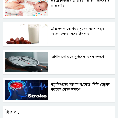
গরমে শিশুদের ডায়রিয়া: কারণ, প্রতিরোধ
ও করণীয়
প্রতিদিন রাতে গরম দুধের সঙ্গে খেজুর
খেলে মিলবে যেসব উপকার
প্রেশার লো হলে বুঝবেন যেসব লক্ষণে
বড় বিপদের আগাম সংকেত ‘মিনি-স্ট্রোক’
বুঝবেন যেসব লক্ষণে
ট্যাগস :