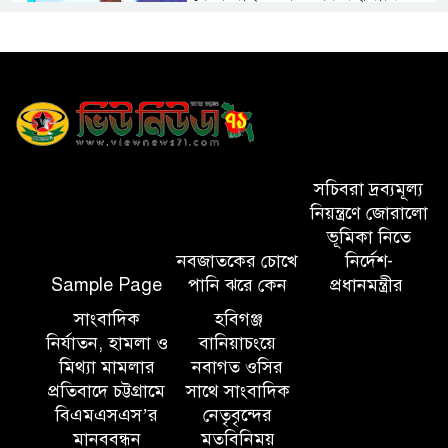
আকার ধারণ করেছে: গণশিক্ষা
প্রতিমন্ত্রী
মাধবপুর ডিবির অভিযানে ৬০ কেজি
গাঁজা উদ্ধার
সিলেটে হামের উপসর্গে মৃত্যু ৩
সচিবরা দ্রব্যমূল্য
নিয়ন্ত্রণে জোরালো
ভূমিকা নিতে
নবজাতকের চোখে
নির্দেশ-
সালমান শাহ হত্যা মামলায় ডন
Sample Page
পানি ঝরে কেন
প্রধানমন্ত্রীর
গ্রেপ্তার
সাংবাদিক
হবিগঞ্জ
নির্যাতন, হামলা ও
বানিয়াচংয়ে
হবিগঞ্জ মহাসড়কে ত্রিমুখী সংঘর্ষে
মিথ্যা মামলার
নবাগত ওসির
প্রতিবাদে চট্টগ্রামে
সাথে সাংবাদিক
নিহত ২
বিএমএসএস’র
নেতৃবৃন্দের
মানববন্ধন
মতবিনিময়