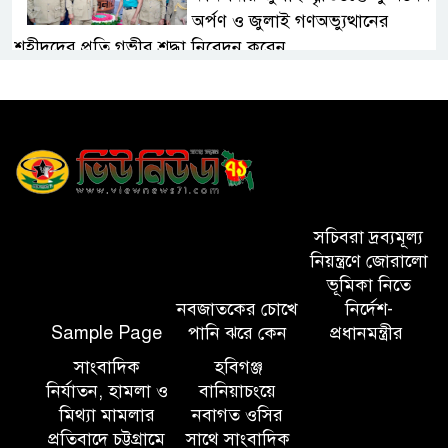
অর্পণ ও জুলাই গণঅভ্যুত্থানের
শহীদদের প্রতি গভীর শ্রদ্ধা নিবেদন করেন
১০ লাখ টাকার চেক ডিজঅনার
মামলায় এক বছরের সাজা
‘সমন্বিত উদ্যোগেই গড়ে উঠবে
আধুনিক সিলেট’ – বাণিজ্যমন্ত্রী
সচিবরা দ্রব্যমূল্য
নিয়ন্ত্রণে জোরালো
ত্রিতরঙ্গের বাদল সাঁঝের বর্ণাঢ্য
ভূমিকা নিতে
আয়োজন ‘শ্রাবনের মেঘগুলো’
নবজাতকের চোখে
নির্দেশ-
Sample Page
পানি ঝরে কেন
প্রধানমন্ত্রীর
সাংবাদিক
সিলেট রেঞ্জের ডিআইজি জুলাই
হবিগঞ্জ
নির্যাতন, হামলা ও
বানিয়াচংয়ে
স্মৃতিস্তম্ভে পুষ্পস্তবক অর্পণের মাধ্যমে
মিথ্যা মামলার
নবাগত ওসির
জুলাই গণঅভ্যুত্থানের শহীদদের প্রতি
প্রতিবাদে চট্টগ্রামে
সাথে সাংবাদিক
গভীর শ্রদ্ধা নিবেদন