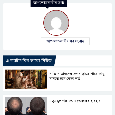
আপলোডকারীর তথ্য
আপলোডকারীর সব সংবাদ
এ ক্যাটাগরির আরো নিউজ
নাতি-নাতনিদের সঙ্গ বাড়াতে পারে আয়ু,
মানতে হবে যেসব শর্ত
নতুন চুল গজাতে ৪ ভেষজের ব্যবহার