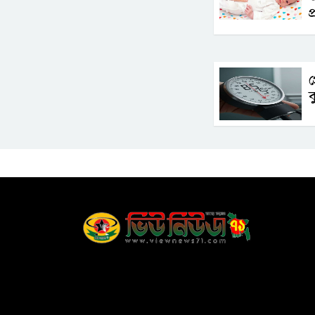
প
প
ব