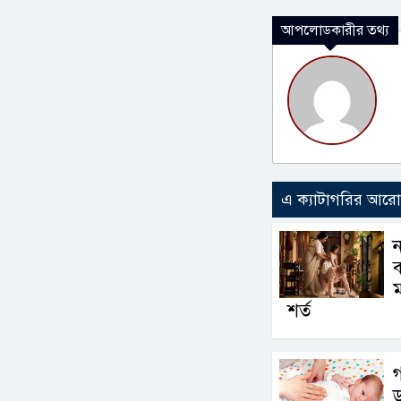
আপলোডকারীর তথ্য
এ ক্যাটাগরির আর
ন
ব
শর্ত
গ
ড