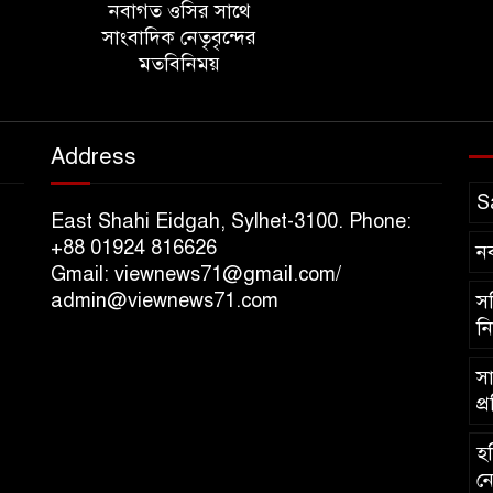
নবাগত ওসির সাথে
সাংবাদিক নেতৃবৃন্দের
মতবিনিময়
Address
S
East Shahi Eidgah, Sylhet-3100. Phone:
+88 01924 816626
ন
Gmail: viewnews71@gmail.com/
admin@viewnews71.com
সচ
নি
সা
প্
হব
নে