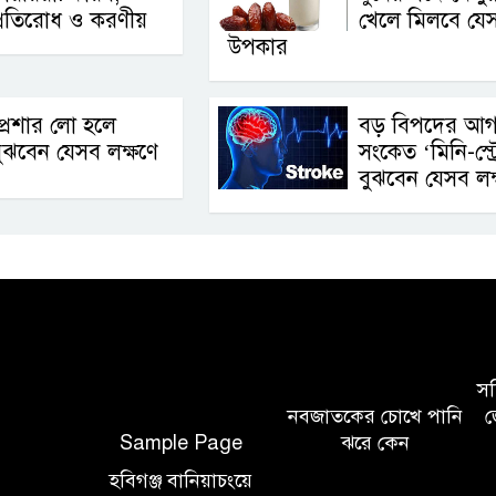
্রতিরোধ ও করণীয়
খেলে মিলবে যে
উপকার
্রেশার লো হলে
বড় বিপদের আগ
ুঝবেন যেসব লক্ষণে
সংকেত ‘মিনি-স্ট্
বুঝবেন যেসব লক
সচি
নবজাতকের চোখে পানি
জ
Sample Page
ঝরে কেন
হবিগঞ্জ বানিয়াচংয়ে