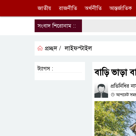
জাতীয়
রাজনীতি
অর্থনীতি
আন্তর্জাতিক
সংবাদ শিরোনাম ::
প্রচ্ছদ /
লাইফস্টাইল
ট্যাগস :
বাড়ি ভাড়া 
প্রতিনিধির ন
আপডেট সময় :