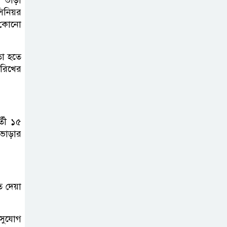
 ভাড়া
ব্যক্তিগত উদ্যোগ
িনিয়র
সমাজের জন্য
ক কোনো
অনুকরণীয় মডেল-বিভাগীয় কমিশনার
 তা হতে
সিলেট মেট্রোপলিটন
ারিখের
পুলিশ কমিশনার
জুলাই স্মৃতিস্তম্ভে
পুষ্পস্তবক অর্পণ ও জুলাই
গণঅভ্যুত্থানের শহীদদের প্রতি গভীর
্তী ১৫
ভাড়ার
শ্রদ্ধা নিবেদন করেন
১০ লাখ টাকার চেক
ডিজঅনার মামলায়
ি দেয়া
এক বছরের সাজা
 সুযোগ
‘সমন্বিত উদ্যোগেই