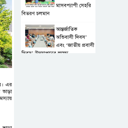
মাসবপ্যাপী সেহরি
বিতরণ চলমান
আন্তর্জাতিক
অভিবাসী দিবস’
এবং ‘জাতীয় প্রবাসী
দিবস’ উদযাপনের লক্ষ্যে
আন্তঃমন্ত্রণালয় সভা অনুষ্ঠিত
সিলেট ইসলামিক
য়। এর
ফাউন্ডেশনে জুলাই
 ভাড়া
গণঅভ্যুত্থান দিবস
স্যায়
২০২৬ উপলক্ষ্যে আলোচনা সভা ও
দু’আ মাহফিল
পরিবেশ রক্ষায়