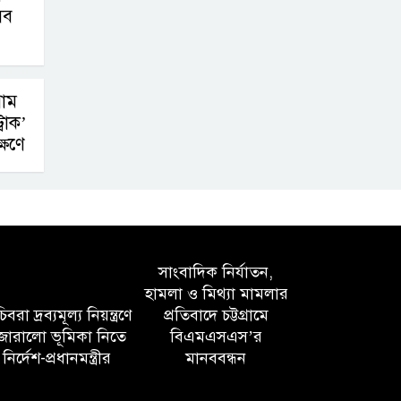
সব
াম
রোক’
্ষণে
সাংবাদিক নির্যাতন,
হামলা ও মিথ্যা মামলার
বরা দ্রব্যমূল্য নিয়ন্ত্রণে
প্রতিবাদে চট্টগ্রামে
োরালো ভূমিকা নিতে
বিএমএসএস’র
নির্দেশ-প্রধানমন্ত্রীর
মানববন্ধন