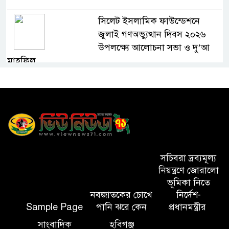
সিলেট ইসলামিক ফাউন্ডেশনে
জুলাই গণঅভ্যুত্থান দিবস ২০২৬
উপলক্ষ্যে আলোচনা সভা ও দু’আ
মাহফিল
পরিবেশ রক্ষায় ব্যক্তিগত উদ্যোগ
সমাজের জন্য অনুকরণীয় মডেল-
বিভাগীয় কমিশনার
সিলেট মেট্রোপলিটন পুলিশ
কমিশনার জুলাই স্মৃতিস্তম্ভে পুষ্পস্তবক
সচিবরা দ্রব্যমূল্য
অর্পণ ও জুলাই গণঅভ্যুত্থানের
নিয়ন্ত্রণে জোরালো
শহীদদের প্রতি গভীর শ্রদ্ধা নিবেদন করেন
ভূমিকা নিতে
নবজাতকের চোখে
নির্দেশ-
Sample Page
পানি ঝরে কেন
প্রধানমন্ত্রীর
১০ লাখ টাকার চেক ডিজঅনার
মামলায় এক বছরের সাজা
সাংবাদিক
হবিগঞ্জ