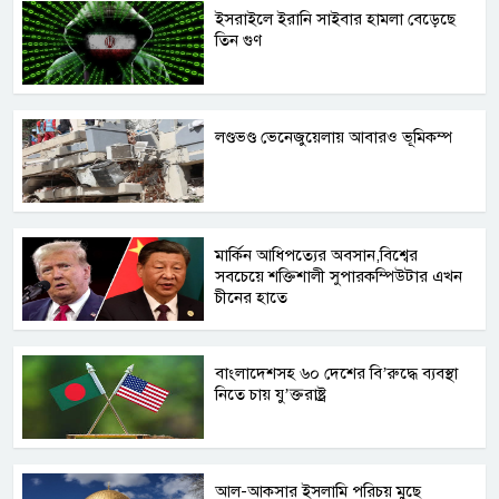
ইসরাইলে ইরানি সাইবার হামলা বেড়েছে
তিন গুণ
লণ্ডভণ্ড ভেনেজুয়েলায় আবারও ভূমিকম্প
মার্কিন আধিপত্যের অবসান,বিশ্বের
সবচেয়ে শক্তিশালী সুপারকম্পিউটার এখন
চীনের হাতে
বাংলাদেশসহ ৬০ দেশের বি’রুদ্ধে ব্যবস্থা
নিতে চায় যু’ক্তরাষ্ট্র
আল-আকসার ইসলামি পরিচয় মুছে