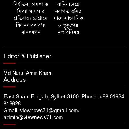
নির্যাতন, হামলা ও
বানিয়াচংয়ে
মিথ্যা মামলার
নবাগত ওসির
‘সমন্বিত উদ্যোগেই গড়ে উঠবে
প্রতিবাদে চট্টগ্রামে
সাথে সাংবাদিক
আধুনিক সিলেট’ – বাণিজ্যমন্ত্রী
বিএমএসএস’র
নেতৃবৃন্দের
মানববন্ধন
মতবিনিময়
ত্রিতরঙ্গের বাদল সাঁঝের বর্ণাঢ্য
আয়োজন ‘শ্রাবনের মেঘগুলো’
Editor & Publisher
সিলেট রেঞ্জের ডিআইজি জুলাই
স্মৃতিস্তম্ভে পুষ্পস্তবক অর্পণের মাধ্যমে
Md Nurul Amin Khan
Address
জুলাই গণঅভ্যুত্থানের শহীদদের প্রতি
গভীর শ্রদ্ধা নিবেদন
East Shahi Eidgah, Sylhet-3100. Phone: +88 01924
যুক্তরাজ্যে বাংলাদেশিদের মধ্যে ৯৫
816626
Gmail: viewnews71@gmail.com/
শতাংশই সিলেটি
admin@viewnews71.com
সিলেট আরও দুইজনের মৃত্যু,