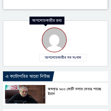
আপলোডকারীর তথ্য
আপলোডকারীর সব সংবাদ
এ ক্যাটাগরির আরো নিউজ
জব্দকৃত ৬০০ কোটি ডলার ফেরত পাচ্ছে
ইরান