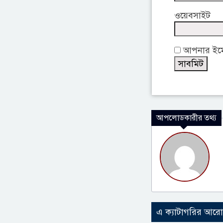
ওয়েবসাইট
আপনার ইমেই
আপলোডকারীর তথ্য
এ ক্যাটাগরির আর