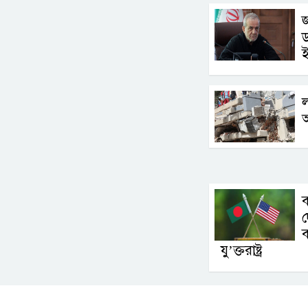
জ
ড
ল
দ
ব
যু’ক্তরাষ্ট্র