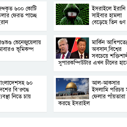
ব্দকৃত ৬০০ কোটি
ইসরাইলে ইরানি
লার ফেরত পাচ্ছে
সাইবার হামলা
ইরান
বেড়েছে তিন গুণ
ণ্ডভণ্ড ভেনেজুয়েলায়
মার্কিন আধিপত্য
আবারও ভূমিকম্প
অবসান,বিশ্বের
সবচেয়ে শক্তিশা
সুপারকম্পিউটার এখন চীনের হাত
বাংলাদেশসহ ৬০
আল-আকসার
েশের বি’রুদ্ধে
ইসলামি পরিচয় 
্যবস্থা নিতে চায়
ফেলার পাঁয়তারা
করছে ইসরাইল