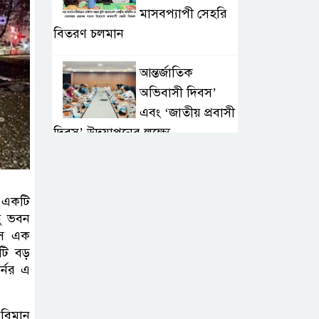
মাসবপ্যাপী সেহরি
বিতরণ চলমান
আন্তর্জাতিক
অভিবাসী দিবস’
এবং ‘জাতীয় প্রবাসী
দিবস’ উদযাপনের লক্ষ্যে
আন্তঃমন্ত্রণালয় সভা অনুষ্ঠিত
সিলেট ইসলামিক
ে।একটি
ফাউন্ডেশনে জুলাই
ছু ভবন
গণঅভ্যুত্থান দিবস
 তাস এক
২০২৬ উপলক্ষ্যে আলোচনা সভা ও
টি বড়
র্নর এ
দু’আ মাহফিল
পরিবেশ রক্ষায়
ধবিমান