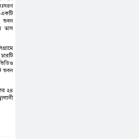
ব্যক্তিগত উদ্যোগ
নিঃসরণ
৪ একটি
সমাজের জন্য
ছু ভবন
অনুকরণীয় মডেল-বিভাগীয় কমিশনার
়ে তাস
সিলেট মেট্রোপলিটন
পুলিশ কমিশনার
গ্রামে
 চারটি
জুলাই স্মৃতিস্তম্ভে
 ভিডিও
পুষ্পস্তবক অর্পণ ও জুলাই
টি ভবন
গণঅভ্যুত্থানের শহীদদের প্রতি গভীর
শ্রদ্ধা নিবেদন করেন
লের ২৪
বালানী
১০ লাখ টাকার চেক
ডিজঅনার মামলায়
এক বছরের সাজা
‘সমন্বিত উদ্যোগেই