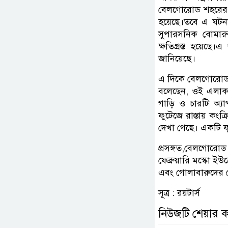
বেলগোরোড শহরের ওপ
হয়েছে।তবে এ ঘটনা
সুপারসনিক বোমারু 
ক্ষতিগ্রস্ত হয়েছে।
জানিয়েছে।
এ দিকে বেলগোরোড অঞ
বলেছেন, ওই এলাকার
গাড়ি ও চারটি অ্যাপ
ফুটেজে রাস্তায় কংক
দেখা গেছে। একটি ফু
প্রসঙ্গত,বেলগোরোড
ফেব্রুয়ারি মস্কো 
এবং গোলাবারুদের দ
সূত্র : রয়টার্স
নিউজটি শেয়ার 