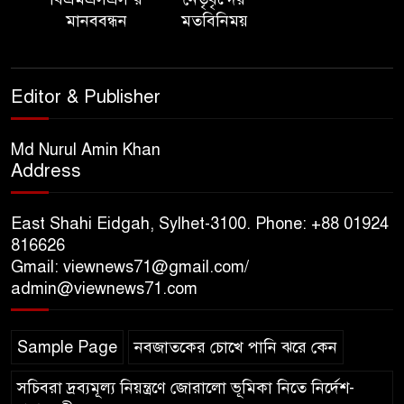
মানববন্ধন
মতবিনিময়
ত্রিতরঙ্গের বাদল সাঁঝের বর্ণাঢ্য
আয়োজন ‘শ্রাবনের মেঘগুলো’
Editor & Publisher
সিলেট রেঞ্জের ডিআইজি জুলাই
স্মৃতিস্তম্ভে পুষ্পস্তবক অর্পণের মাধ্যমে
Md Nurul Amin Khan
Address
জুলাই গণঅভ্যুত্থানের শহীদদের প্রতি
গভীর শ্রদ্ধা নিবেদন
East Shahi Eidgah, Sylhet-3100. Phone: +88 01924
যুক্তরাজ্যে বাংলাদেশিদের মধ্যে ৯৫
816626
Gmail: viewnews71@gmail.com/
শতাংশই সিলেটি
admin@viewnews71.com
সিলেট আরও দুইজনের মৃত্যু,
Sample Page
নবজাতকের চোখে পানি ঝরে কেন
হাসপাতালে ৩৫১ জন
সচিবরা দ্রব্যমূল্য নিয়ন্ত্রণে জোরালো ভূমিকা নিতে নির্দেশ-