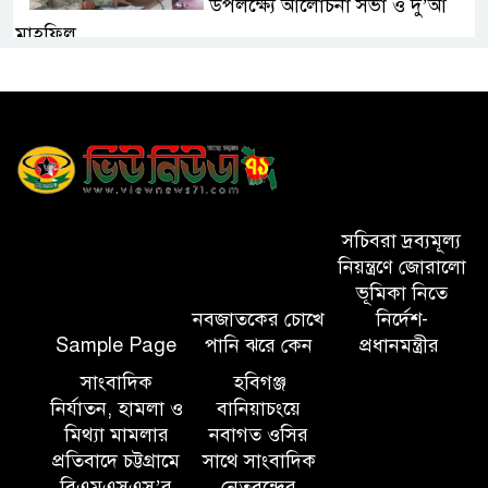
উপলক্ষ্যে আলোচনা সভা ও দু’আ
মাহফিল
পরিবেশ রক্ষায় ব্যক্তিগত উদ্যোগ
সমাজের জন্য অনুকরণীয় মডেল-
বিভাগীয় কমিশনার
সিলেট মেট্রোপলিটন পুলিশ
কমিশনার জুলাই স্মৃতিস্তম্ভে পুষ্পস্তবক
সচিবরা দ্রব্যমূল্য
অর্পণ ও জুলাই গণঅভ্যুত্থানের
নিয়ন্ত্রণে জোরালো
শহীদদের প্রতি গভীর শ্রদ্ধা নিবেদন করেন
ভূমিকা নিতে
নবজাতকের চোখে
নির্দেশ-
Sample Page
পানি ঝরে কেন
প্রধানমন্ত্রীর
১০ লাখ টাকার চেক ডিজঅনার
মামলায় এক বছরের সাজা
সাংবাদিক
হবিগঞ্জ
নির্যাতন, হামলা ও
বানিয়াচংয়ে
মিথ্যা মামলার
নবাগত ওসির
‘সমন্বিত উদ্যোগেই গড়ে উঠবে
প্রতিবাদে চট্টগ্রামে
সাথে সাংবাদিক
আধুনিক সিলেট’ – বাণিজ্যমন্ত্রী
বিএমএসএস’র
নেতৃবৃন্দের