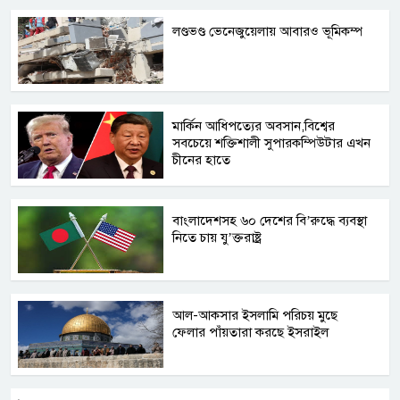
লণ্ডভণ্ড ভেনেজুয়েলায় আবারও ভূমিকম্প
মার্কিন আধিপত্যের অবসান,বিশ্বের
সবচেয়ে শক্তিশালী সুপারকম্পিউটার এখন
চীনের হাতে
বাংলাদেশসহ ৬০ দেশের বি’রুদ্ধে ব্যবস্থা
নিতে চায় যু’ক্তরাষ্ট্র
আল-আকসার ইসলামি পরিচয় মুছে
ফেলার পাঁয়তারা করছে ইসরাইল