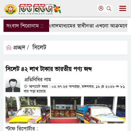
সংবাদ শিরোনাম ::
সংবাদমাধ্যমের স্বাধীনতা এখনো আক্রমণের মু
প্রচ্ছদ /
সিলেট
সিলেট ৪২ লাখ টাকার ভারতীয় পণ্য জব্দ
প্রতিনিধির নাম
আপডেট সময় : ০২:৩৭:২৪ অপরাহ্ন, মঙ্গলবার, ১৯ মে ২০২৬
৮১
বার পড়া হয়েছে
স্টাফ রিপোর্টার :