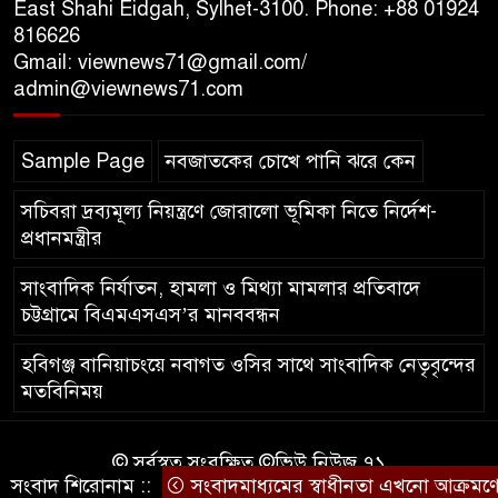
East Shahi Eidgah, Sylhet-3100. Phone: +88 01924
816626
Gmail: viewnews71@gmail.com/
‘সমন্বিত উদ্যোগেই গড়ে উঠবে
admin@viewnews71.com
আধুনিক সিলেট’ – বাণিজ্যমন্ত্রী
Sample Page
নবজাতকের চোখে পানি ঝরে কেন
ত্রিতরঙ্গের বাদল সাঁঝের বর্ণাঢ্য
আয়োজন ‘শ্রাবনের মেঘগুলো’
সচিবরা দ্রব্যমূল্য নিয়ন্ত্রণে জোরালো ভূমিকা নিতে নির্দেশ-
প্রধানমন্ত্রীর
সাংবাদিক নির্যাতন, হামলা ও মিথ্যা মামলার প্রতিবাদে
চট্টগ্রামে বিএমএসএস’র মানববন্ধন
হবিগঞ্জ বানিয়াচংয়ে নবাগত ওসির সাথে সাংবাদিক নেতৃবৃন্দের
মতবিনিময়
© সর্বস্বত্ব সংরক্ষিত ©ভিউ নিউজ ৭১
সংবাদ শিরোনাম ::
সংবাদমাধ্যমের স্বাধীনতা এখনো আক্রমণের 
কারিগরি সহযোগিতায়ঃ
আইটিপল্লী