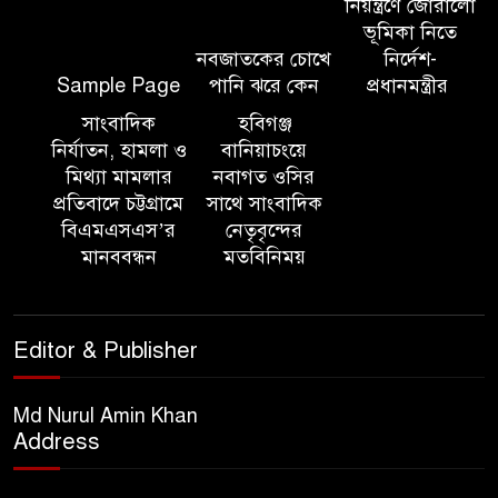
লক্ষ্যে আন্তঃমন্ত্রণালয় সভা অনুষ্ঠিত
নিয়ন্ত্রণে জোরালো
ভূমিকা নিতে
নবজাতকের চোখে
নির্দেশ-
সিলেট ইসলামিক ফাউন্ডেশনে
Sample Page
পানি ঝরে কেন
প্রধানমন্ত্রীর
জুলাই গণঅভ্যুত্থান দিবস ২০২৬
উপলক্ষ্যে আলোচনা সভা ও দু’আ
সাংবাদিক
হবিগঞ্জ
মাহফিল
নির্যাতন, হামলা ও
বানিয়াচংয়ে
মিথ্যা মামলার
নবাগত ওসির
প্রতিবাদে চট্টগ্রামে
সাথে সাংবাদিক
পরিবেশ রক্ষায় ব্যক্তিগত উদ্যোগ
বিএমএসএস’র
নেতৃবৃন্দের
সমাজের জন্য অনুকরণীয় মডেল-
মানববন্ধন
মতবিনিময়
বিভাগীয় কমিশনার
সিলেট মেট্রোপলিটন পুলিশ
Editor & Publisher
কমিশনার জুলাই স্মৃতিস্তম্ভে পুষ্পস্তবক
অর্পণ ও জুলাই গণঅভ্যুত্থানের
শহীদদের প্রতি গভীর শ্রদ্ধা নিবেদন করেন
Md Nurul Amin Khan
Address
১০ লাখ টাকার চেক ডিজঅনার
মামলায় এক বছরের সাজা