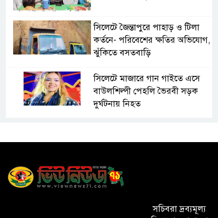
সিলেটে জৈন্তাপুরে পাহাড় ও টিলা
কর্তনে- পরিবেশের ক্ষতির অভিযোগ,
ঝুঁকিতে বসতবাড়ি
সিলেটে মাজারে গান গাইতে এসে
বাউলশিল্পী পেহলি ভৈরবী সড়ক
দুর্ঘটনায় নিহত
সিলেটের ওসমানীনগর এলাকায়
ঢাকা-সিলেট মহাসড়কে দুটি
যাত্রীবাহী বাসের মুখোমুখি সংঘর্ষে
নিহত ৯, পরিবারকে আর্থিক সহযোগিতা
আন্তর্জাতিক অভিবাসী দিবস’ এবং
‘জাতীয় প্রবাসী দিবস’ উদযাপনের
সচিবরা দ্রব্যমূল্য