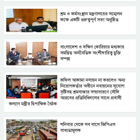
শ্রম ও কর্মসংস্থান মন্ত্রণালয়ের সম্মেলন
কক্ষে একটি গুরুত্বপূর্ণ সভা অনুষ্ঠিত
বাংলাদেশ ও দক্ষিণ কোরিয়ার মধ্যকার
সমন্বিত অর্থনৈতিক অংশীদারিত্ব চুক্তি
সম্পন্ন
কফিল আকামা নবায়ন না করলেও অন্য
নিয়োগকর্তার অধীনে নবায়নের সুযোগ
সৃষ্টিসহ শ্রমবাজার সম্প্রসারণে সৌদি
আরবের প্রতিনিধিদলের সাথে প্রবাসী
কল্যাণ মন্ত্রীর দ্বিপাক্ষিক বৈঠক
শনিবার থেকে সব বাসে জিপিএস
বাধ্যতামূলক