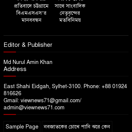
‘সমন্বিত উদ্যোগেই গড়ে উঠবে
প্রতিবাদে চট্টগ্রামে
সাথে সাংবাদিক
আধুনিক সিলেট’ – বাণিজ্যমন্ত্রী
বিএমএসএস’র
নেতৃবৃন্দের
মানববন্ধন
মতবিনিময়
ত্রিতরঙ্গের বাদল সাঁঝের বর্ণাঢ্য
আয়োজন ‘শ্রাবনের মেঘগুলো’
Editor & Publisher
সিলেট রেঞ্জের ডিআইজি জুলাই
স্মৃতিস্তম্ভে পুষ্পস্তবক অর্পণের মাধ্যমে
Md Nurul Amin Khan
Address
জুলাই গণঅভ্যুত্থানের শহীদদের প্রতি
গভীর শ্রদ্ধা নিবেদন
East Shahi Eidgah, Sylhet-3100. Phone: +88 01924
যুক্তরাজ্যে বাংলাদেশিদের মধ্যে ৯৫
816626
Gmail: viewnews71@gmail.com/
শতাংশই সিলেটি
admin@viewnews71.com
সিলেট আরও দুইজনের মৃত্যু,
Sample Page
নবজাতকের চোখে পানি ঝরে কেন
হাসপাতালে ৩৫১ জন