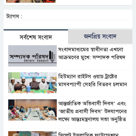
ট্যাগস :
জনপ্রিয় সংবাদ
সর্বশেষ সংবাদ
সংবাদমাধ্যমের স্বাধীনতা এখনো
আক্রমণের মুখে: সম্পাদক পরিষদ
হিউম্যান রাইটস ওয়াচ ট্রাষ্টের
মাসবপ্যাপী সেহরি বিতরণ চলমান
আন্তর্জাতিক অভিবাসী দিবস’ এবং
‘জাতীয় প্রবাসী দিবস’ উদযাপনের
লক্ষ্যে আন্তঃমন্ত্রণালয় সভা অনুষ্ঠিত
সিলেট ইসলামিক ফাউন্ডেশনে