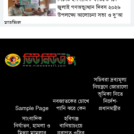
জুলাই গণঅভ্যুত্থান দিবস ২০২৬
উপলক্ষ্যে আলোচনা সভা ও দু’আ
মাহফিল
পরিবেশ রক্ষায় ব্যক্তিগত উদ্যোগ
সমাজের জন্য অনুকরণীয় মডেল-
বিভাগীয় কমিশনার
সিলেট মেট্রোপলিটন পুলিশ
কমিশনার জুলাই স্মৃতিস্তম্ভে পুষ্পস্তবক
সচিবরা দ্রব্যমূল্য
অর্পণ ও জুলাই গণঅভ্যুত্থানের
নিয়ন্ত্রণে জোরালো
শহীদদের প্রতি গভীর শ্রদ্ধা নিবেদন করেন
ভূমিকা নিতে
নবজাতকের চোখে
নির্দেশ-
Sample Page
পানি ঝরে কেন
প্রধানমন্ত্রীর
১০ লাখ টাকার চেক ডিজঅনার
মামলায় এক বছরের সাজা
সাংবাদিক
হবিগঞ্জ
নির্যাতন, হামলা ও
বানিয়াচংয়ে
মিথ্যা মামলার
নবাগত ওসির