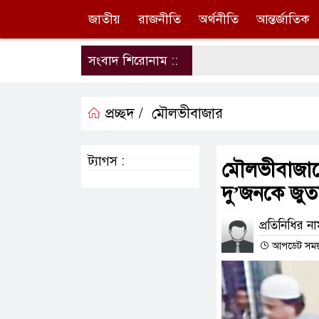
জাতীয়
রাজনীতি
অর্থনীতি
আন্তর্জাতিক
সংবাদ শিরোনাম ::
প্রচ্ছদ /
মৌলভীবাজার
ট্যাগস :
মৌলভীবাজারে
দু’জনকে জুত
প্রতিনিধির ন
আপডেট সময় :