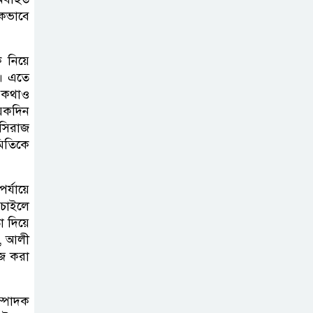
গড়ে উঠবে আধুনিক
িকভাবে
সিলেট’ –
বাণিজ্যমন্ত্রী
 নিয়ে
়। এতে
ত্রিতরঙ্গের বাদল
র কথাও
সাঁঝের বর্ণাঢ্য
়েকদিন
আয়োজন ‘শ্রাবনের
 সিরাজ
মিতিকে
মেঘগুলো’
সিলেট রেঞ্জের
্যায়ে
ডিআইজি জুলাই
 চাইলে
স্মৃতিস্তম্ভে পুষ্পস্তবক
 দিয়ে
ন, আলী
অর্পণের মাধ্যমে জুলাই গণঅভ্যুত্থানের
কজ করা
শহীদদের প্রতি গভীর শ্রদ্ধা নিবেদন
যুক্তরাজ্যে
ম্পাদক