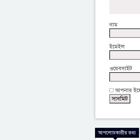
নাম
ইমেইল
ওয়েবসাইট
আপনার ইমেই
আপলোডকারীর তথ্য