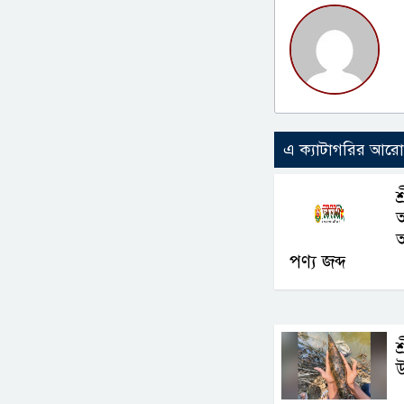
এ ক্যাটাগরির আর
শ
অ
পণ্য জব্দ
শ
উ