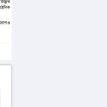
উল্লেখ
বাংলাদেশিদের মধ্যে
ংগঠনিক
৯৫ শতাংশই সিলেটি
সিলেট আরও
িযোগও
দুইজনের মৃত্যু,
হাসপাতালে ৩৫১
জন