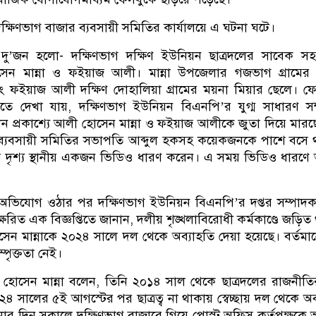
ষিণভাগ বাজার ব্যবসায়ী সমিতির কার্যালয়ে এ ঘটনা ঘটে।
দু’জন হলো- দক্ষিণভাগ দক্ষিণ ইউনিয়ন ছাত্রদলের সাবেক সহ-
েন মান্না ও ফইয়াজ আলী। মান্না উপজেলার গজভাগ গ্রামের
ফইয়াজ আলী দক্ষিণ দোহালিয়া গ্রামের ময়না মিয়ার ছেলে। ফ
ওতে দেখা যায়, দক্ষিণভাগ ইউনিয়ন বিএনপি’র যুগ্ম সাধারণ স
ন প্রকাশ্যে আলী হোসেন মান্না ও ফইয়াজ আলীকে জুতা দিয়ে মার
ার ব্যবসায়ী সমিতির সভাপতি আব্দুল হকসহ কয়েকজনকে পাশে বসে
র দৃশ্য স্থানীয় একজন ভিডিও ধারণ করেন। এ সময় ভিডিও ধারণে 
 অভিযোগ ওঠার পর দক্ষিণভাগ ইউনিয়ন বিএনপি’র দপ্তর সম্পা
বাক্ষরিত এক বিজ্ঞপ্তিতে জানান, দলীয় শৃঙ্খলাবিরোধী কর্মকাণ্ডে জড়ি
 মান্নাকে ২০২৪ সালে দল থেকে অব্যাহতি দেয়া হয়েছে। বর্তমা
্পৃক্ততা নেই।
হোসেন মান্না বলেন, তিনি ২০১৪ সাল থেকে ছাত্রদলের রাজনীতির
৪ সালের ৫ই আগস্টের পর ছাত্রত্ব না থাকায় স্বেচ্ছায় দল থেকে অব
নার দিন সকালে দক্ষিণভাগ বাজারে গিয়ে পোস্ট অফিস কর্তৃপক্ষকে