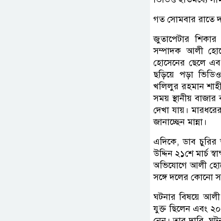
গত সোমবার রাতে দক্
জুতাপেটার শিকার 
সম্পাদক আলী হোস
হোসেনের ছেলে এবং 
ছড়িয়ে পড়া ভিডি
খলিলুর রহমান শাহী
সময় স্থানীয় বাজ
দেখা যায়। মারধরে
জানাচ্ছেন মান্না।
এদিকে, ডাব চুরির
উদ্দিন ২১শে মার্চ স্
অভিযোগে আলী হোসেন
সঙ্গে দলের কোনো সম
ঘটনার বিষয়ে আলী 
যুক্ত ছিলেন এবং ২০২
নেন। তার দাবি, ঘট