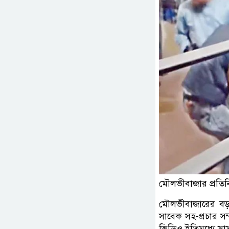
মৌলভীবাজার প্রতিন
মৌলভীবাজারের বড়ল
সাবেক সহ-প্রচার স
ভিডিও ইতিমধ্যে সা