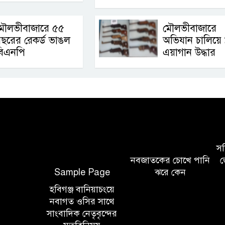
মৌলভীবাজারে ৫৫
মৌলভীবাজারে
ছরের রেকর্ড ভাঙল
অভিযান চালিয়ে 
বিএনপি
এয়াগান উদ্ধার
সচি
নবজাতকের চোখে পানি
জ
Sample Page
ঝরে কেন
হবিগঞ্জ বানিয়াচংয়ে
নবাগত ওসির সাথে
সাংবাদিক নেতৃবৃন্দের