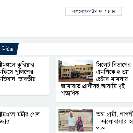
আপলোডকারীর সব সংবাদ
ো নিউজ
্রীমঙ্গলে কুরিয়ার
সিলেট বিভাগের
অফিসে পুলিশের
এমপিকে হ ত্যা
ভিযান, ভারতীয়
চেষ্টার মামলায়
জামায়াত প্রার্থীসহ আসামি দুই
শতাধিক
্রীমঙ্গলে মর্টার শেল
অন্ধ স্বামী, পাগলী স
দ্ধার–
– ভালোবাসার অ
গল্প