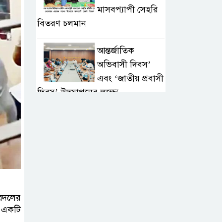
মাসবপ্যাপী সেহরি
বিতরণ চলমান
আন্তর্জাতিক
অভিবাসী দিবস’
এবং ‘জাতীয় প্রবাসী
দিবস’ উদযাপনের লক্ষ্যে
আন্তঃমন্ত্রণালয় সভা অনুষ্ঠিত
সিলেট ইসলামিক
ফাউন্ডেশনে জুলাই
গণঅভ্যুত্থান দিবস
২০২৬ উপলক্ষ্যে আলোচনা সভা ও
দু’আ মাহফিল
্রদলের
র একটি
পরিবেশ রক্ষায়