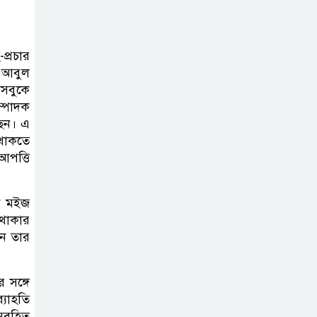
ব্যক্তিগত উদ্যোগ
সমাজের জন্য
অনুকরণীয় মডেল-বিভাগীয় কমিশনার
প্রচার
 আবুল
সিলেট মেট্রোপলিটন
েসবুকে
ম্পাদক
পুলিশ কমিশনার
ছেন। এ
জুলাই স্মৃতিস্তম্ভে
 থাকতে
পুষ্পস্তবক অর্পণ ও জুলাই
আপত্তি
গণঅভ্যুত্থানের শহীদদের প্রতি গভীর
শ্রদ্ধা নিবেদন করেন
দক মইজ
ত থাকার
১০ লাখ টাকার চেক
নে তার
ডিজঅনার মামলায়
এক বছরের সাজা
 সঙ্গে
্যাহতি
‘সমন্বিত উদ্যোগেই
 অবহিত