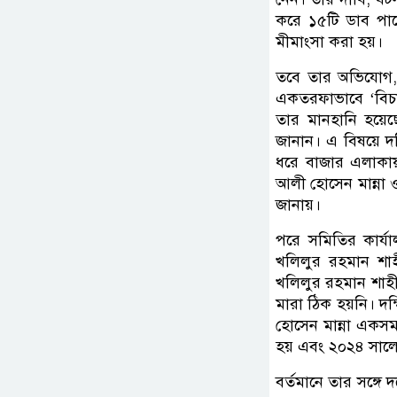
করে ১৫টি ডাব পাড়
মীমাংসা করা হয়।
তবে তার অভিযোগ, র
একতরফাভাবে ‘বিচা
তার মানহানি হয়ে
জানান। এ বিষয়ে দ
ধরে বাজার এলাকায়
আলী হোসেন মান্না
জানায়।
পরে সমিতির কার্যা
খলিলুর রহমান শাহ
খলিলুর রহমান শাহীন
মারা ঠিক হয়নি। দ
হোসেন মান্না একসম
হয় এবং ২০২৪ সালে
বর্তমানে তার সঙ্গে