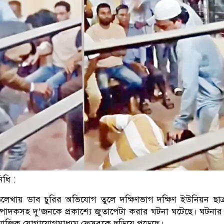
িধি :
েখায় ডাব চুরির অভিযোগ তুলে দক্ষিণভাগ দক্ষিণ ইউনিয়ন ছাত
ম্পাদকসহ দু’জনকে প্রকাশ্যে জুতাপেটা করার ঘটনা ঘটেছে। ঘটনা
মাজিক যোগাযোগমাধ্যম ফেসবুকে ছড়িয়ে পড়েছে।