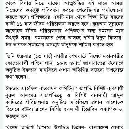
থেকে বিদায় নিতে যাচ্ছে। আত্মশুদ্ধির এই মাসে আমরা
নিজেদের কতটুকু পরিবর্তন করতে পেরেছি-এর পর্যালোচনা
করতে হবে। প্রশিক্ষণের একটি মাস থেকে শিক্ষা নিয়ে বছরের
বাকী ১১ মাস জীবন পরিচালনা করতে হবে। কুরআন সুন্নাহের
আলোকে জীবন পরিচালনার প্রশিক্ষণের জন্য রমজান মাস
উৎকৃষ্ট সময়। রমজানের শেষে আসছে পবিত্র ঈদুল ফিতরে।
ঈদ আনন্দে সমাজের অসহায় মানুষকে শামিল করতে হবে।
তিনি শুক্রবার (১৩ মার্চ) নগরীর শেখঘাটে সিলেট মহানগরীর
কোতোয়ালী পশ্চিম থানা ১২নং ওয়ার্ড জামায়াতের উদ্যোগে
অনুষ্ঠিত ইফতার মাহফিলে প্রধান অতিথির বক্তব্যে উপরোক্ত
কথা বলেন।
ইফতার মাহফিল বাস্তবায়ন কমিটির সভাপতি বিশিষ্ট ব্যবসায়ী
নুরুল আলমের সভাপতিত্বে ও বিশিষ্ট ব্যবসায়ী আব্দুল
কাদিরের পরিচালনায় অনুষ্ঠিত মাহফিলে প্রধান আলোচক
হিসেবে বক্তব্য রাখেন বিশিষ্ট ইসলামী চিন্তাবিদ অধ্যাপক ড.
ফয়জুল হক।
বিশেষ অতিথি হিসেবে উপস্থিত ছিলেন- বাংলাদেশ লেবার