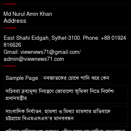
সিলেট রেঞ্জের ডিআইজি জুলাই
স্মৃতিস্তম্ভে পুষ্পস্তবক অর্পণের মাধ্যমে
Md Nurul Amin Khan
Address
জুলাই গণঅভ্যুত্থানের শহীদদের প্রতি
গভীর শ্রদ্ধা নিবেদন
East Shahi Eidgah, Sylhet-3100. Phone: +88 01924
যুক্তরাজ্যে বাংলাদেশিদের মধ্যে ৯৫
816626
Gmail: viewnews71@gmail.com/
শতাংশই সিলেটি
admin@viewnews71.com
সিলেট আরও দুইজনের মৃত্যু,
Sample Page
নবজাতকের চোখে পানি ঝরে কেন
হাসপাতালে ৩৫১ জন
সচিবরা দ্রব্যমূল্য নিয়ন্ত্রণে জোরালো ভূমিকা নিতে নির্দেশ-
প্রধানমন্ত্রীর
সাংবাদিক নির্যাতন, হামলা ও মিথ্যা মামলার প্রতিবাদে
চট্টগ্রামে বিএমএসএস’র মানববন্ধন