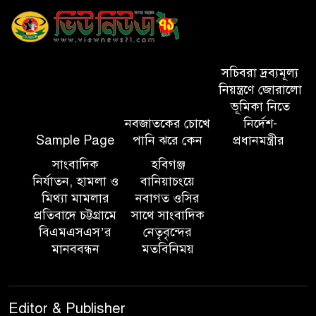
বিভাগীয় কমিশনার
সিলেট মেট্রোপলিটন পুলিশ
কমিশনার জুলাই স্মৃতিস্তম্ভে পুষ্পস্তবক
সচিবরা দ্রব্যমূল্য
অর্পণ ও জুলাই গণঅভ্যুত্থানের
নিয়ন্ত্রণে জোরালো
শহীদদের প্রতি গভীর শ্রদ্ধা নিবেদন করেন
ভূমিকা নিতে
নবজাতকের চোখে
নির্দেশ-
Sample Page
পানি ঝরে কেন
প্রধানমন্ত্রীর
১০ লাখ টাকার চেক ডিজঅনার
মামলায় এক বছরের সাজা
সাংবাদিক
হবিগঞ্জ
নির্যাতন, হামলা ও
বানিয়াচংয়ে
মিথ্যা মামলার
নবাগত ওসির
‘সমন্বিত উদ্যোগেই গড়ে উঠবে
প্রতিবাদে চট্টগ্রামে
সাথে সাংবাদিক
আধুনিক সিলেট’ – বাণিজ্যমন্ত্রী
বিএমএসএস’র
নেতৃবৃন্দের
মানববন্ধন
মতবিনিময়
ত্রিতরঙ্গের বাদল সাঁঝের বর্ণাঢ্য
আয়োজন ‘শ্রাবনের মেঘগুলো’
Editor & Publisher