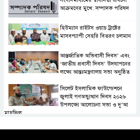
সংবাদমাধ্যমের স্বাধীনতা এখনো
আক্রমণের মুখে: সম্পাদক পরিষদ
হিউম্যান রাইটস ওয়াচ ট্রাষ্টের
মাসবপ্যাপী সেহরি বিতরণ চলমান
আন্তর্জাতিক অভিবাসী দিবস’ এবং
‘জাতীয় প্রবাসী দিবস’ উদযাপনের
লক্ষ্যে আন্তঃমন্ত্রণালয় সভা অনুষ্ঠিত
সিলেট ইসলামিক ফাউন্ডেশনে
জুলাই গণঅভ্যুত্থান দিবস ২০২৬
উপলক্ষ্যে আলোচনা সভা ও দু’আ
মাহফিল
পরিবেশ রক্ষায় ব্যক্তিগত উদ্যোগ
সমাজের জন্য অনুকরণীয় মডেল-