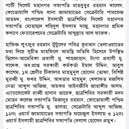
পার্টি সিলেট মহানগর সভাপতি মাহবুবুর রহমান খালেদ,
কোতোয়ালি পশ্চিম থানা জামায়াতের সেক্রেটারি পারভেজ
আহমদ, বাংলাদেশ ইসলামী ছাত্রশিবির সিলেট মহানগর
সভাপতি মোহাম্মদ শহিদুল ইসলাম সাজু, মহানগর শ্রমিক
কল্যাণ ফেডারেশনের সেক্রেটারি আব্দুল্লাহ আল ফারুক।
হাফিজ লুৎফুর রহমান টুটুলের পবিত্র কুরআন তেলাওয়াতের
মধ্য দিয়ে সুচীত মাহফিলে আমন্ত্রি অতিথি হিসেবে উপস্থিত
ছিলেন-আমেরিকা প্রবাসী মু. শাহজাহান, টংগা প্রবাসী মু.
সাদেক, অব:প্রাপ্ত সরকারী কর্মকর্তা ইমাদ উদ্দিন, আবুল
কাশেম, ১ম শ্রেণীর টিকাদার মাহমুদুল হোসেন তোফা, বিশিষ্ট
মুরব্বী মু. ফখর উদ্দিন, আখতার মাহমুদ, খেলাফত মজলিস
নেতা আব্দুল আজিজ, আয়কর আইনজীবি জাহাঙ্গীর আলম,
এ্যাডভোকেট রাব্বী হাসান তারেক, ছাত্রশিবির সরকারী মদন
মোহন কলেজ সভাপতি মিজানুর রহমান, কোতোয়ালী পশ্চিম
ছাত্রশিবির সভাপতি মু. তালহা, সেক্রেটারি আব্দুল আজিজ,
১২নং ওয়ার্ড জামায়াতের সভাপতি ফয়েজুল ইসলাম ও ১২নং
ওয়ার্ড ইসলামী ছাত্রশিবির সভাপতি বেলাল হোসেন প্রমুখ।