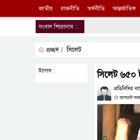
জাতীয়
রাজনীতি
অর্থনীতি
আন্তর্জাতিক
সংবাদ শিরোনাম ::
প্রচ্ছদ /
সিলেট
ট্যাগস :
সিলেট ৬৫০ টা
প্রতিনিধির ন
আপডেট সময় : 