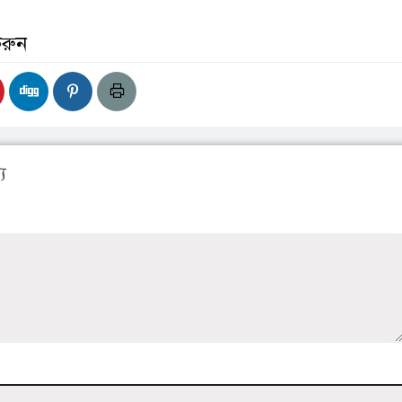
করুন
য