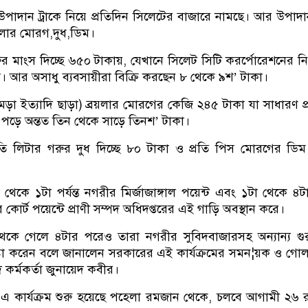
পাদান ট্রাকে নিয়ে প্রতিদিন সিলেটের বাজারে নামছে। আর উপাদ
রয়লার মোরগ,দুধ,ডিম।
ুর মাংস দিচ্ছে ৬৫০ টাকায়, যেখানে সিলেট সিটি করর্পোরেশনের নির
কা। আর অসাধু ব্যবসায়ীরা বিক্রি করছেন ৮ থেকে ৯শ’ টাকা।
ামড়া ইত্যাদি ছাড়া) ব্রয়লার মোরগের কেজি ২৪৫ টাকা যা সাধারণ প
ী পড়ে অন্তত তিন থেকে সাড়ে তিনশ’ টাকা।
ি লিটার গরুর দুধ দিচ্ছে ৮০ টাকা ও প্রতি পিস মোরগের ডিম 
 থেকে ১টা পর্যন্ত নগরীর মির্জাজাঙ্গাল পয়েন্ট এবং ১টা থেকে ৪টা প
োর্ট পয়েন্টে প্রাণী সম্পদ অধিদপ্তরের এই গাড়ি অবস্থান করে।
কে গেলে ৪টার পরেও তারা নগরীর সুবিদবাজারসহ অন্যান্য গুরুত্
েষ্টা করেন বলে জানালেন সরকারের এই কার্যক্রমের সমন¦য়ক ও গোল
 কর্মকর্তা জুনায়েদ কবীর।
এ কার্যক্রম শুরু হয়েছে পহেলা রমজান থেকে, চলবে আগামী ২৬