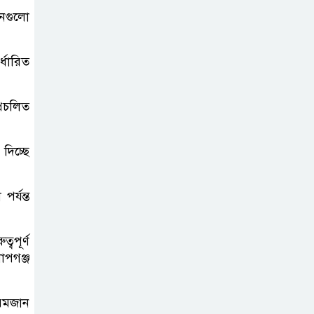
সিলেট মহাসড়কে দুটি যাত্রীবাহী বাসের
ানগুলো
মুখোমুখি সংঘর্ষে নিহত ৯, পরিবারকে
আর্থিক সহযোগিতা
্ধারিত
আন্তর্জাতিক
্রচলিত
অভিবাসী দিবস’
এবং ‘জাতীয় প্রবাসী
দিবস’ উদযাপনের লক্ষ্যে
দিচ্ছে
আন্তঃমন্ত্রণালয় সভা অনুষ্ঠিত
র্যন্ত
সিলেট ইসলামিক
ফাউন্ডেশনে জুলাই
বপূর্ণ
গণঅভ্যুত্থান দিবস
াপগঞ্জ
২০২৬ উপলক্ষ্যে আলোচনা সভা ও
দু’আ মাহফিল
 রমজান