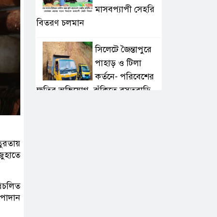
মাসবপ্যাপী সেহরি
বিতরণ চলমান
সিলেটে জৈন্তাপুরে
পাহাড় ও টিলা
কর্তনে- পরিবেশের
ক্ষতির অভিযোগ, ঝুঁকিতে বসতবাড়ি
সিলেটে মাজারে গান
গাইতে এসে
ুরতায়
বাউলশিল্পী পেহলি
ুহাতে
ভৈরবী সড়ক দুর্ঘটনায় নিহত
সিলেটের
্রচলিত
উপাদান
ওসমানীনগর
এলাকায় ঢাকা-