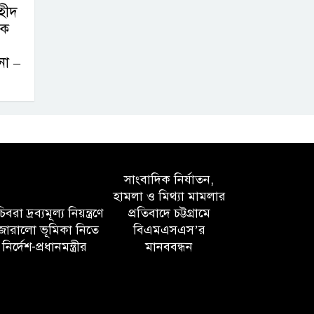
হীদ
তবক
না –
সাংবাদিক নির্যাতন,
হামলা ও মিথ্যা মামলার
বরা দ্রব্যমূল্য নিয়ন্ত্রণে
প্রতিবাদে চট্টগ্রামে
োরালো ভূমিকা নিতে
বিএমএসএস’র
নির্দেশ-প্রধানমন্ত্রীর
মানববন্ধন