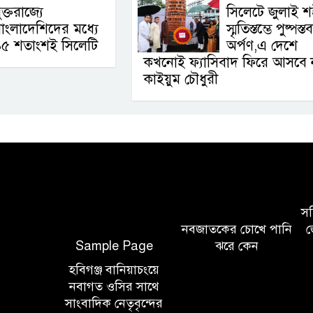
ুক্তরাজ্যে
সিলেটে জুলাই শ
াংলাদেশিদের মধ্যে
স্মৃতিস্তম্ভে পুষ্পস্
৯৫ শতাংশই সিলেটি
অর্পণ,এ দেশে
কখনোই ফ্যাসিবাদ ফিরে আসবে 
কাইয়ুম চৌধুরী
সচি
নবজাতকের চোখে পানি
জ
Sample Page
ঝরে কেন
হবিগঞ্জ বানিয়াচংয়ে
নবাগত ওসির সাথে
সাংবাদিক নেতৃবৃন্দের