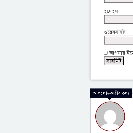
ইমেইল
ওয়েবসাইট
আপনার ইমেই
আপলোডকারীর তথ্য