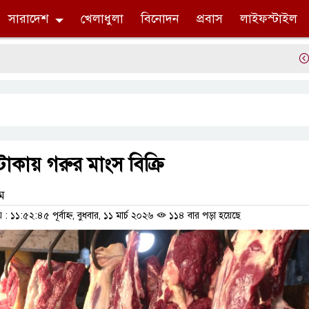
সারাদেশ
খেলাধুলা
বিনোদন
প্রবাস
লাইফস্টাইল
সংবাদম
কায় গরুর মাংস বিক্রি
াম
১১:৫২:৪৫ পূর্বাহ্ন, বুধবার, ১১ মার্চ ২০২৬
১১৪ বার পড়া হয়েছে