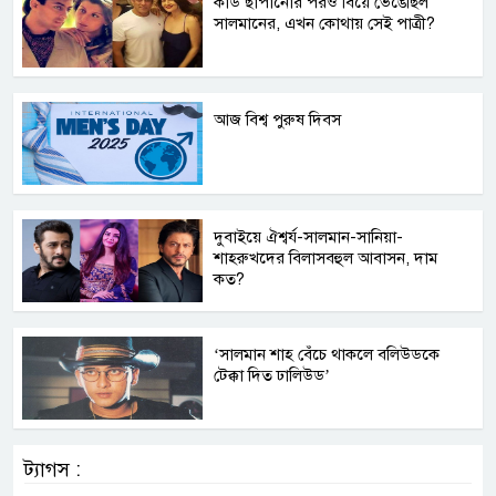
কার্ড ছাপানোর পরও বিয়ে ভেঙেছিল
সালমানের, এখন কোথায় সেই পাত্রী?
আজ বিশ্ব পুরুষ দিবস
দুবাইয়ে ঐশ্বর্য-সালমান-সানিয়া-
শাহরুখদের বিলাসবহুল আবাসন, দাম
কত?
‘সালমান শাহ বেঁচে থাকলে বলিউডকে
টেক্কা দিত ঢালিউড’
ট্যাগস :