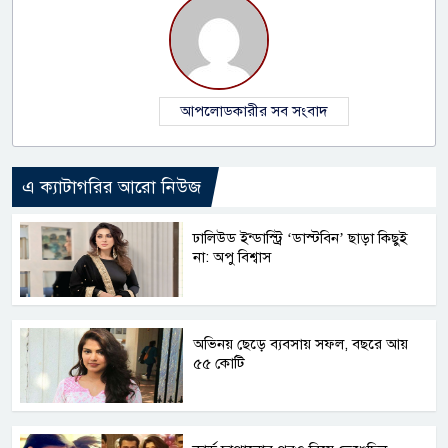
আপলোডকারীর সব সংবাদ
এ ক্যাটাগরির আরো নিউজ
ঢালিউড ইন্ডাস্ট্রি ‘ডাস্টবিন’ ছাড়া কিছুই
না: অপু বিশ্বাস
অভিনয় ছেড়ে ব্যবসায় সফল, বছরে আয়
৫৫ কোটি