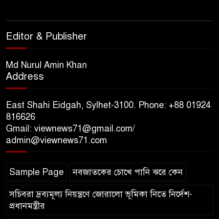
সিলেটের ওসমানীনগর এলাকায়
ঢাকা-সিলেট মহাসড়কে দুটি
Editor & Publisher
যাত্রীবাহী বাসের মুখোমুখি সংঘর্ষে
নিহত ৯, পরিবারকে আর্থিক সহযোগিতা
Md Nurul Amin Khan
Address
আন্তর্জাতিক অভিবাসী দিবস’ এবং
‘জাতীয় প্রবাসী দিবস’ উদযাপনের
East Shahi Eidgah, Sylhet-3100. Phone: +88 01924
লক্ষ্যে আন্তঃমন্ত্রণালয় সভা অনুষ্ঠিত
816626
Gmail: viewnews71@gmail.com/
সিলেট ইসলামিক ফাউন্ডেশনে
admin@viewnews71.com
জুলাই গণঅভ্যুত্থান দিবস ২০২৬
উপলক্ষ্যে আলোচনা সভা ও দু’আ
মাহফিল
Sample Page
নবজাতকের চোখে পানি ঝরে কেন
সচিবরা দ্রব্যমূল্য নিয়ন্ত্রণে জোরালো ভূমিকা নিতে নির্দেশ-
প্রধানমন্ত্রীর