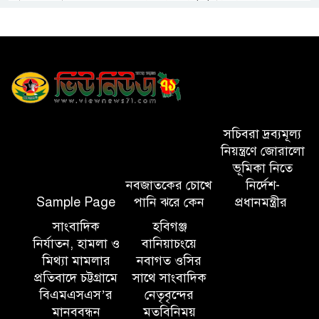
গ্রেপ্তার
হবিগঞ্জ মহাসড়কে ত্রিমুখী সংঘর্ষে
নিহত ২
সিলেটে কাজ করতে সিটি
সচিবরা দ্রব্যমূল্য
কর্পোরেশনের এক কর্মচারী
নিয়ন্ত্রণে জোরালো
বিদ্যুৎস্পৃষ্টে মৃত্যু, আহত ২
ভূমিকা নিতে
নবজাতকের চোখে
নির্দেশ-
সিলেটে জৈন্তাপুরে পাহাড় ও টিলা
Sample Page
পানি ঝরে কেন
প্রধানমন্ত্রীর
কর্তনে- পরিবেশের ক্ষতির অভিযোগ,
সাংবাদিক
হবিগঞ্জ
ঝুঁকিতে বসতবাড়ি
নির্যাতন, হামলা ও
বানিয়াচংয়ে
মিথ্যা মামলার
নবাগত ওসির
সিলেটে মাজারে গান গাইতে এসে
প্রতিবাদে চট্টগ্রামে
সাথে সাংবাদিক
বাউলশিল্পী পেহলি ভৈরবী সড়ক
বিএমএসএস’র
নেতৃবৃন্দের
দুর্ঘটনায় নিহত
মানববন্ধন
মতবিনিময়