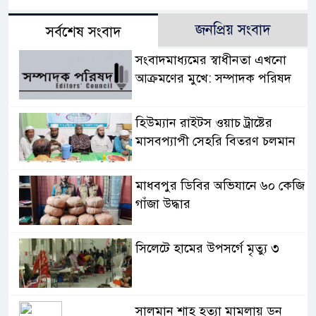
জনপ্রিয় সংবাদ
সর্বশেষ সংবাদ
সংবাদমাধ্যমের স্বাধীনতা এখনো
আক্রমণের মুখে: সম্পাদক পরিষদ
হিউম্যান রাইটস ওয়াচ ট্রাষ্টের
মাসবপ্যাপী সেহরি বিতরণ চলমান
মাধবপুর ডিবির অভিযানে ৬০ কেজি
গাঁজা উদ্ধার
সিলেটে হামের উপসর্গে মৃত্যু ৩
সালমান শাহ হত্যা মামলায় ডন