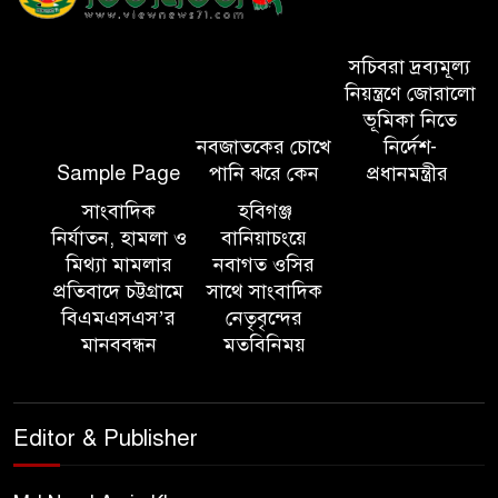
আন্তর্জাতিক অভিবাসী দিবস’ এবং
‘জাতীয় প্রবাসী দিবস’ উদযাপনের
সচিবরা দ্রব্যমূল্য
লক্ষ্যে আন্তঃমন্ত্রণালয় সভা অনুষ্ঠিত
নিয়ন্ত্রণে জোরালো
ভূমিকা নিতে
নবজাতকের চোখে
নির্দেশ-
সিলেট ইসলামিক ফাউন্ডেশনে
Sample Page
পানি ঝরে কেন
প্রধানমন্ত্রীর
জুলাই গণঅভ্যুত্থান দিবস ২০২৬
উপলক্ষ্যে আলোচনা সভা ও দু’আ
সাংবাদিক
হবিগঞ্জ
মাহফিল
নির্যাতন, হামলা ও
বানিয়াচংয়ে
মিথ্যা মামলার
নবাগত ওসির
প্রতিবাদে চট্টগ্রামে
সাথে সাংবাদিক
পরিবেশ রক্ষায় ব্যক্তিগত উদ্যোগ
বিএমএসএস’র
নেতৃবৃন্দের
সমাজের জন্য অনুকরণীয় মডেল-
মানববন্ধন
মতবিনিময়
বিভাগীয় কমিশনার
সিলেট মেট্রোপলিটন পুলিশ
Editor & Publisher
কমিশনার জুলাই স্মৃতিস্তম্ভে পুষ্পস্তবক
অর্পণ ও জুলাই গণঅভ্যুত্থানের
শহীদদের প্রতি গভীর শ্রদ্ধা নিবেদন করেন