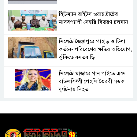
হিউম্যান রাইটস ওয়াচ ট্রাষ্টের
মাসবপ্যাপী সেহরি বিতরণ চলমান
সিলেটে জৈন্তাপুরে পাহাড় ও টিলা
কর্তনে- পরিবেশের ক্ষতির অভিযোগ,
ঝুঁকিতে বসতবাড়ি
সিলেটে মাজারে গান গাইতে এসে
বাউলশিল্পী পেহলি ভৈরবী সড়ক
দুর্ঘটনায় নিহত
সিলেটের ওসমানীনগর এলাকায়
ঢাকা-সিলেট মহাসড়কে দুটি
যাত্রীবাহী বাসের মুখোমুখি সংঘর্ষে
নিহত ৯, পরিবারকে আর্থিক সহযোগিতা