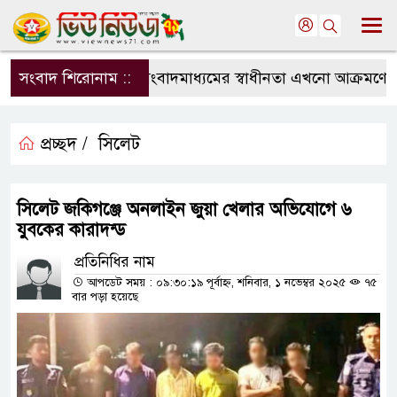
সংবাদ শিরোনাম ::
সংবাদমাধ্যমের স্বাধীনতা এখনো আক্রমণের মুখ
প্রচ্ছদ /
সিলেট
সিলেট জকিগঞ্জে অনলাইন জুয়া খেলার অভিযোগে ৬
যুবকের কারাদন্ড
প্রতিনিধির নাম
আপডেট সময় : ০৯:৩০:১৯ পূর্বাহ্ন, শনিবার, ১ নভেম্বর ২০২৫
৭৫
বার পড়া হয়েছে