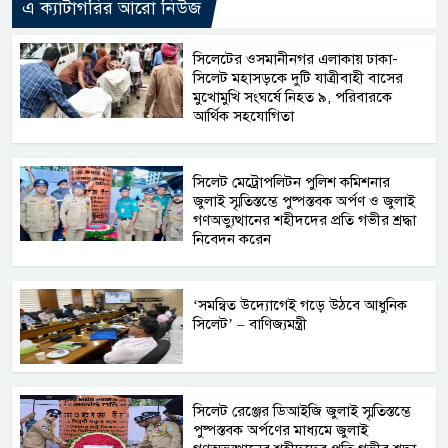
এ ক্যাটাগরির আরো নিউজ
সিলেটের ওসমানীনগর এলাকায় ঢাকা-
সিলেট মহাসড়কে দুটি যাত্রীবাহী বাসের
মুখোমুখি সংঘর্ষে নিহত ৯, পরিবারকে
আর্থিক সহযোগিতা
সিলেট মেট্রোপলিটন পুলিশ কমিশনার
জুলাই স্মৃতিস্তম্ভে পুষ্পস্তবক অর্পণ ও জুলাই
গণঅভ্যুত্থানের শহীদদের প্রতি গভীর শ্রদ্ধা
নিবেদন করেন
‘সমন্বিত উদ্যোগেই গড়ে উঠবে আধুনিক
সিলেট’ – বাণিজ্যমন্ত্রী
সিলেট রেঞ্জের ডিআইজি জুলাই স্মৃতিস্তম্ভে
পুষ্পস্তবক অর্পণের মাধ্যমে জুলাই