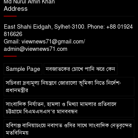
Md Nurul Amin Khan
Address
১০ লাখ টাকার চেক ডিজঅনার
মামলায় এক বছরের সাজা
East Shahi Eidgah, Sylhet-3100. Phone: +88 01924
816626
Gmail: viewnews71@gmail.com/
‘সমন্বিত উদ্যোগেই গড়ে উঠবে
admin@viewnews71.com
আধুনিক সিলেট’ – বাণিজ্যমন্ত্রী
Sample Page
নবজাতকের চোখে পানি ঝরে কেন
ত্রিতরঙ্গের বাদল সাঁঝের বর্ণাঢ্য
আয়োজন ‘শ্রাবনের মেঘগুলো’
সচিবরা দ্রব্যমূল্য নিয়ন্ত্রণে জোরালো ভূমিকা নিতে নির্দেশ-
প্রধানমন্ত্রীর
সাংবাদিক নির্যাতন, হামলা ও মিথ্যা মামলার প্রতিবাদে
চট্টগ্রামে বিএমএসএস’র মানববন্ধন
হবিগঞ্জ বানিয়াচংয়ে নবাগত ওসির সাথে সাংবাদিক নেতৃবৃন্দের
মতবিনিময়