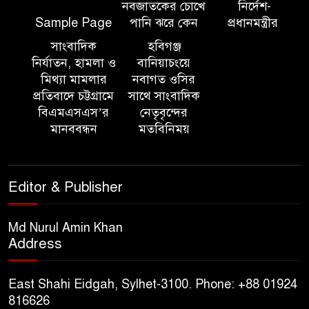
নবজাতকের চোখে
নির্দেশ-
Sample Page
পানি ঝরে কেন
প্রধানমন্ত্রীর
১০ লাখ টাকার চেক ডিজঅনার
মামলায় এক বছরের সাজা
সাংবাদিক
হবিগঞ্জ
নির্যাতন, হামলা ও
বানিয়াচংয়ে
মিথ্যা মামলার
নবাগত ওসির
‘সমন্বিত উদ্যোগেই গড়ে উঠবে
প্রতিবাদে চট্টগ্রামে
সাথে সাংবাদিক
আধুনিক সিলেট’ – বাণিজ্যমন্ত্রী
বিএমএসএস’র
নেতৃবৃন্দের
মানববন্ধন
মতবিনিময়
ত্রিতরঙ্গের বাদল সাঁঝের বর্ণাঢ্য
আয়োজন ‘শ্রাবনের মেঘগুলো’
Editor & Publisher
সিলেট রেঞ্জের ডিআইজি জুলাই
স্মৃতিস্তম্ভে পুষ্পস্তবক অর্পণের মাধ্যমে
Md Nurul Amin Khan
Address
জুলাই গণঅভ্যুত্থানের শহীদদের প্রতি
গভীর শ্রদ্ধা নিবেদন
East Shahi Eidgah, Sylhet-3100. Phone: +88 01924
যুক্তরাজ্যে বাংলাদেশিদের মধ্যে ৯৫
816626