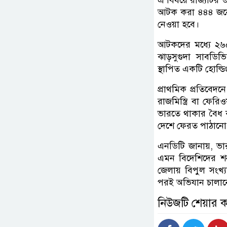
আটক করা ৪৪৪ জনের 
নেওয়া হবে।
আটকদের মধ্যে ২৬৫ 
ঝাড়সুগুদা সাবডিভি
স্থাপিত একটি হোল্ডিং 
প্রাথমিক প্রতিবেদ
রাজমিস্ত্রি বা ফে
ভারতে থাকার বৈধ কা
দেশে ফেরত পাঠানো
এনডিটি জানায়, ভারতে
এমন বিদেশিদের শনা
জেলায় বিপুল সং
পরই অভিযান চালান
নিউজটি শেয়ার 