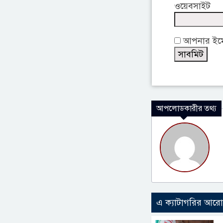
ওয়েবসাইট
আপনার ইমেই
আপলোডকারীর তথ্য
এ ক্যাটাগরির আর