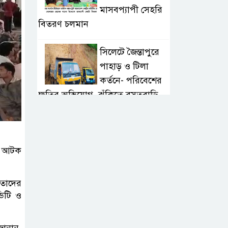
মাসবপ্যাপী সেহরি
বিতরণ চলমান
সিলেটে জৈন্তাপুরে
পাহাড় ও টিলা
কর্তনে- পরিবেশের
ক্ষতির অভিযোগ, ঝুঁকিতে বসতবাড়ি
সিলেটে মাজারে গান
গাইতে এসে
জন আটক
বাউলশিল্পী পেহলি
ভৈরবী সড়ক দুর্ঘটনায় নিহত
 তাদের
সিলেটের
ডিটি ও
ওসমানীনগর
এলাকায় ঢাকা-
জানান,