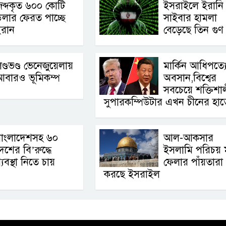
ব্দকৃত ৬০০ কোটি
ইসরাইলে ইরানি
লার ফেরত পাচ্ছে
সাইবার হামলা
ইরান
বেড়েছে তিন গুণ
ণ্ডভণ্ড ভেনেজুয়েলায়
মার্কিন আধিপত্য
আবারও ভূমিকম্প
অবসান,বিশ্বের
সবচেয়ে শক্তিশা
সুপারকম্পিউটার এখন চীনের হাত
বাংলাদেশসহ ৬০
আল-আকসার
েশের বি’রুদ্ধে
ইসলামি পরিচয় 
্যবস্থা নিতে চায়
ফেলার পাঁয়তারা
করছে ইসরাইল