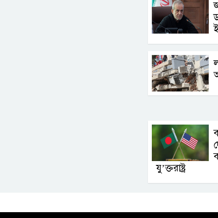
জ
ড
ল
দ
ব
যু’ক্তরাষ্ট্র