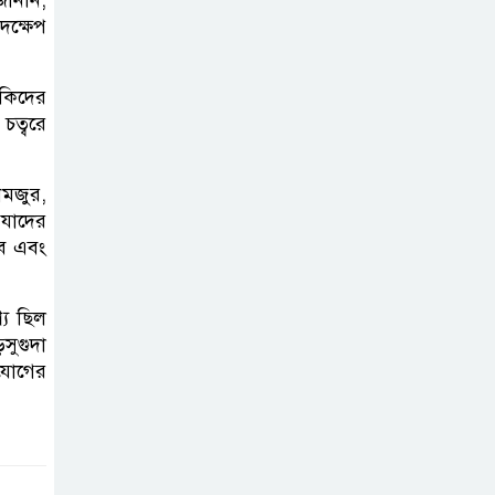
সিলেট মহাসড়কে দুটি যাত্রীবাহী বাসের
দক্ষেপ
মুখোমুখি সংঘর্ষে নিহত ৯, পরিবারকে
আর্থিক সহযোগিতা
াকিদের
চত্বরে
আন্তর্জাতিক
অভিবাসী দিবস’
নমজুর,
এবং ‘জাতীয় প্রবাসী
 যাদের
দিবস’ উদযাপনের লক্ষ্যে
বে এবং
আন্তঃমন্ত্রণালয় সভা অনুষ্ঠিত
শ্য ছিল
সিলেট ইসলামিক
সুগুদা
ফাউন্ডেশনে জুলাই
যোগের
গণঅভ্যুত্থান দিবস
২০২৬ উপলক্ষ্যে আলোচনা সভা ও
দু’আ মাহফিল