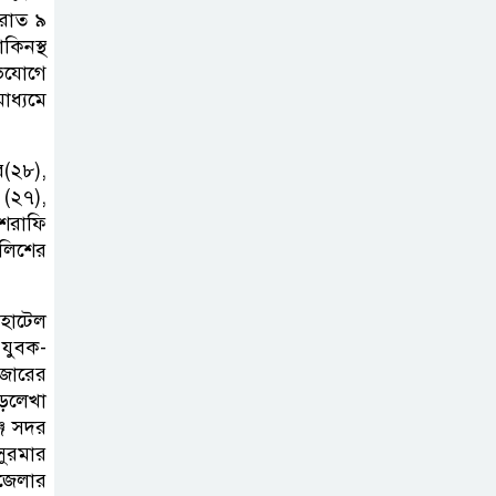
ব্যক্তিগত উদ্যোগ
 রাত ৯
কিনস্থ
সমাজের জন্য
ভিযোগে
অনুকরণীয় মডেল-বিভাগীয় কমিশনার
াধ্যমে
সিলেট মেট্রোপলিটন
র(২৮),
পুলিশ কমিশনার
 (২৭),
জুলাই স্মৃতিস্তম্ভে
শরাফি
পুষ্পস্তবক অর্পণ ও জুলাই
ুলিশের
গণঅভ্যুত্থানের শহীদদের প্রতি গভীর
শ্রদ্ধা নিবেদন করেন
 হোটেল
 যুবক-
১০ লাখ টাকার চেক
জারের
ডিজঅনার মামলায়
়লেখা
এক বছরের সাজা
্জ সদর
সুরমার
‘সমন্বিত উদ্যোগেই
পজেলার