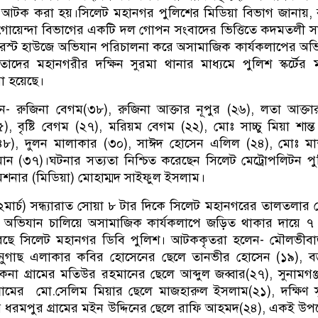
আটক করা হয়।সিলেট মহানগর পুলিশের মিডিয়া বিভাগ জানায়,
োয়েন্দা বিভাগের একটি দল গোপন সংবাদের ভিত্তিতে কদমতলী সা
রেস্ট হাউজে অভিযান পরিচালনা করে অসামাজিক কার্যকলাপের অ
ের মহানগরীর দক্ষিন সুরমা থানার মাধ্যমে পুলিশ স্কর্টের ম
 হয়েছে।
ন- রুজিনা বেগম(৩৮), রুজিনা আক্তার নূপুর (২৬), লতা আক্তা
, বৃষ্টি বেগম (২৭), মরিয়ম বেগম (২২), মোঃ সাচ্চু মিয়া শান্ত
(৪৮), দুলন মালাকার (৩০), সাঈদ হোসেন এলিল (২৪), মোঃ মা
ন (৩৭)।ঘটনার সত্যতা নিশ্চিত করেছেন সিলেট মেট্রোপলিটন প
নার (মিডিয়া) মোহাম্মদ সাইফুল ইসলাম।
ার্চ) সন্ধ্যারাত সোয়া ৮ টার দিকে সিলেট মহানগরের তালতলার
) অভিযান চালিয়ে অসামাজিক কার্যকলাপে জড়িত থাকার দায়ে ৭
ছে সিলেট মহানগর ডিবি পুলিশ। আটককৃতরা হলেন- মৌলভীবা
ানুগাছ এলাকার কবির হোসেনের ছেলে তানভীর হোসেন (১৯), বড
না গ্রামের মতিউর রহমানের ছেলে আব্দুল জব্বার(২৭), সুনামগঞ
্রামের মো.সেলিম মিয়ার ছেলে মাজহারুল ইসলাম(২১), দক্ষিণ 
 ধরমপুর গ্রামের মইন উদ্দিনের ছেলে রাফি আহমদ(২৪), একই উ