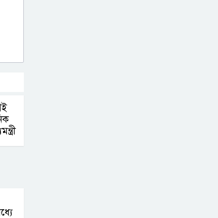
েই
িক
্ত্রী
ধ্যে