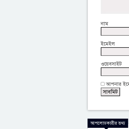
নাম
ইমেইল
ওয়েবসাইট
আপনার ইমেই
আপলোডকারীর তথ্য