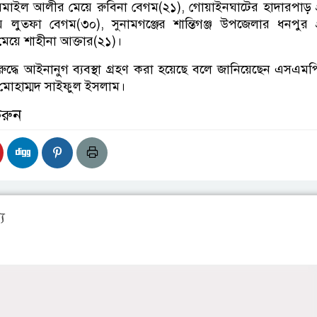
সমাইল আলীর মেয়ে রুবিনা বেগম(২১), গোয়াইনঘাটের হাদারপাড় গ
 লুতফা বেগম(৩০), সুনামগঞ্জের শান্তিগঞ্জ উপজেলার ধনপুর গ
য়ে শাহীনা আক্তার(২১)।
্ধে আইনানুগ ব্যবস্থা গ্রহণ করা হয়েছে বলে জানিয়েছেন এসএম
 মোহাম্মদ সাইফুল ইসলাম।
করুন
য