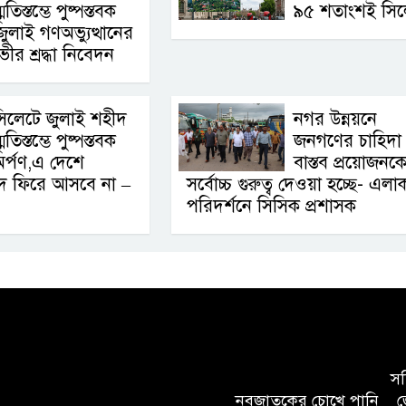
্মৃতিস্তম্ভে পুষ্পস্তবক
৯৫ শতাংশই সিল
জুলাই গণঅভ্যুত্থানের
ীর শ্রদ্ধা নিবেদন
িলেটে জুলাই শহীদ
নগর উন্নয়নে
্মৃতিস্তম্ভে পুষ্পস্তবক
জনগণের চাহিদা
র্পণ,এ দেশে
বাস্তব প্রয়োজনক
দ ফিরে আসবে না –
সর্বোচ্চ গুরুত্ব দেওয়া হচ্ছে- এলা
পরিদর্শনে সিসিক প্রশাসক
সচি
নবজাতকের চোখে পানি
জ