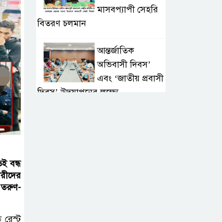
মাসবপ্যাপী সেহরি
বিতরণ চলমান
আন্তর্জাতিক
অভিবাসী দিবস’
এবং ‘জাতীয় প্রবাসী
দিবস’ উদযাপনের লক্ষ্যে
আন্তঃমন্ত্রণালয় সভা অনুষ্ঠিত
সিলেট ইসলামিক
ফাউন্ডেশনে জুলাই
গণঅভ্যুত্থান দিবস
ই বন্ধ
২০২৬ উপলক্ষ্যে আলোচনা সভা ও
রীদের
 তরুণ-
দু’আ মাহফিল
পরিবেশ রক্ষায়
 রেস্ট