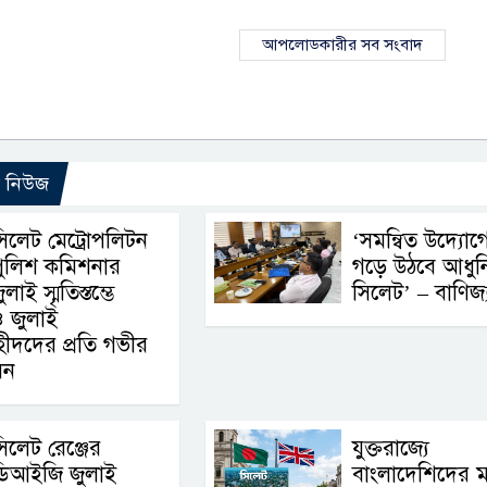
আপলোডকারীর সব সংবাদ
ো নিউজ
িলেট মেট্রোপলিটন
‘সমন্বিত উদ্যোগ
পুলিশ কমিশনার
গড়ে উঠবে আধুন
ুলাই স্মৃতিস্তম্ভে
সিলেট’ – বাণিজ্যমন
 ও জুলাই
শহীদদের প্রতি গভীর
েন
িলেট রেঞ্জের
যুক্তরাজ্যে
ডিআইজি জুলাই
বাংলাদেশিদের ম