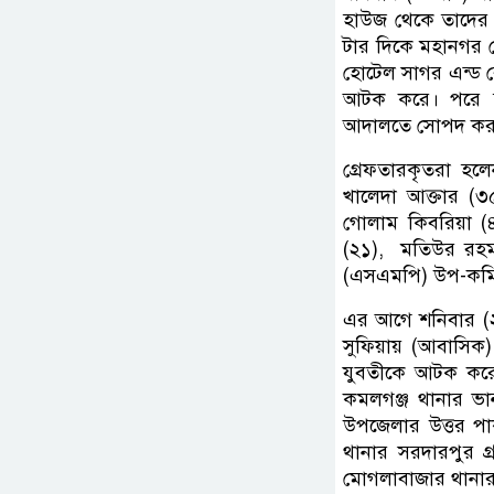
হাউজ থেকে তাদের 
টার দিকে মহানগর গ
হোটেল সাগর এন্ড 
আটক করে। পরে তাদ
আদালতে সোপদ করা
গ্রেফতারকৃতরা হলে
খালেদা আক্তার (৩৫)
গোলাম কিবরিয়া 
(২১), মতিউর রহমা
(এসএমপি) উপ-কমিশ
এর আগে শনিবার (২ম
সুফিয়ায় (আবাসিক
যুবতীকে আটক করে
কমলগঞ্জ থানার ভ
উপজেলার উত্তর পাক
থানার সরদারপুর গ
মোগলাবাজার থানার