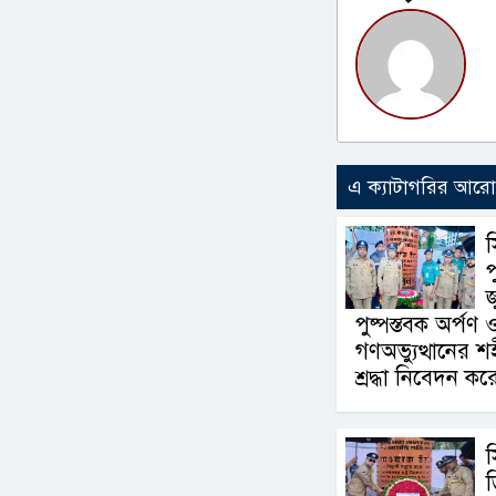
এ ক্যাটাগরির আর
স
জ
পুষ্পস্তবক অর্পণ
গণঅভ্যুত্থানের 
শ্রদ্ধা নিবেদন কর
স