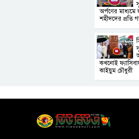
স
অর্পণের মাধ্যমে 
শহীদদের প্রতি গভ
স
স
অ
কখনোই ফ্যাসিবা
কাইয়ুম চৌধুরী