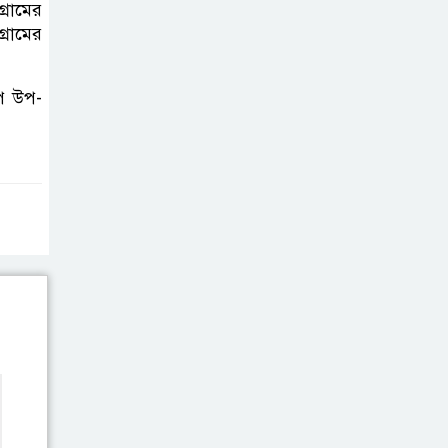
্রামের
গড়ে উঠবে আধুনিক
্রামের
সিলেট’ –
বাণিজ্যমন্ত্রী
পি উপ-
ত্রিতরঙ্গের বাদল
সাঁঝের বর্ণাঢ্য
আয়োজন ‘শ্রাবনের
মেঘগুলো’
সিলেট রেঞ্জের
ডিআইজি জুলাই
স্মৃতিস্তম্ভে পুষ্পস্তবক
অর্পণের মাধ্যমে জুলাই গণঅভ্যুত্থানের
শহীদদের প্রতি গভীর শ্রদ্ধা নিবেদন
যুক্তরাজ্যে