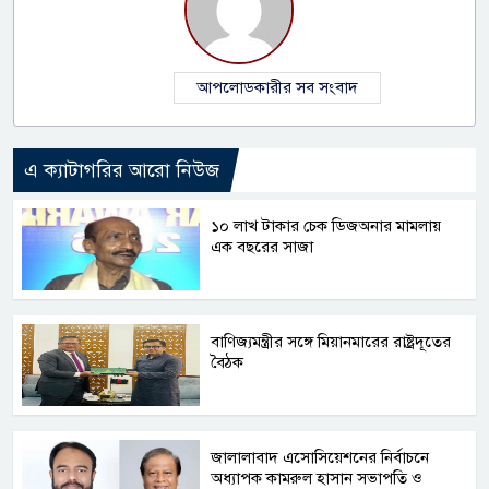
আপলোডকারীর সব সংবাদ
এ ক্যাটাগরির আরো নিউজ
১০ লাখ টাকার চেক ডিজঅনার মামলায়
এক বছরের সাজা
বাণিজ্যমন্ত্রীর সঙ্গে মিয়ানমারের রাষ্ট্রদূতের
বৈঠক
জালালাবাদ এসোসিয়েশনের নির্বাচনে
অধ্যাপক কামরুল হাসান সভাপতি ও