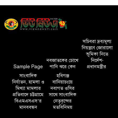
১০ লাখ টাকার চেক ডিজঅনার
মামলায় এক বছরের সাজা
‘সমন্বিত উদ্যোগেই গড়ে উঠবে
আধুনিক সিলেট’ – বাণিজ্যমন্ত্রী
সচিবরা দ্রব্যমূল্য
নিয়ন্ত্রণে জোরালো
ত্রিতরঙ্গের বাদল সাঁঝের বর্ণাঢ্য
ভূমিকা নিতে
আয়োজন ‘শ্রাবনের মেঘগুলো’
নবজাতকের চোখে
নির্দেশ-
Sample Page
পানি ঝরে কেন
প্রধানমন্ত্রীর
সাংবাদিক
সিলেট রেঞ্জের ডিআইজি জুলাই
হবিগঞ্জ
নির্যাতন, হামলা ও
বানিয়াচংয়ে
স্মৃতিস্তম্ভে পুষ্পস্তবক অর্পণের মাধ্যমে
মিথ্যা মামলার
নবাগত ওসির
জুলাই গণঅভ্যুত্থানের শহীদদের প্রতি
প্রতিবাদে চট্টগ্রামে
সাথে সাংবাদিক
গভীর শ্রদ্ধা নিবেদন
বিএমএসএস’র
নেতৃবৃন্দের
মানববন্ধন
মতবিনিময়
যুক্তরাজ্যে বাংলাদেশিদের মধ্যে ৯৫
শতাংশই সিলেটি