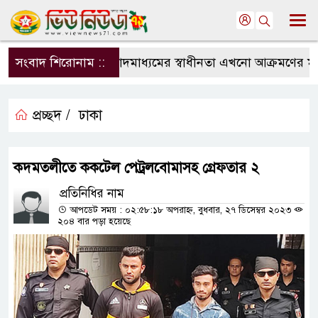
সংবাদ শিরোনাম ::
সংবাদমাধ্যমের স্বাধীনতা এখনো আক্রমণের মুখে:
প্রচ্ছদ /
ঢাকা
কদমতলীতে ককটেল পেট্রলবোমাসহ গ্রেফতার ২
প্রতিনিধির নাম
আপডেট সময় : ০২:৫৮:১৮ অপরাহ্ন, বুধবার, ২৭ ডিসেম্বর ২০২৩
২০৪ বার পড়া হয়েছে