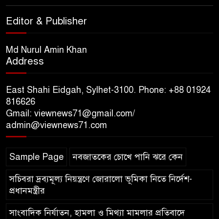
Editor & Publisher
সিলেট আরও দুইজনের মৃত্যু,
হাসপাতালে ৩৫১ জন
Md Nurul Amin Khan
Address
সিলেট রেঞ্জের সম্মানিত ডিআইজি
মহোদয় ৫ আগস্ট ২০২৬ খ্রিস্টাব্দ
East Shahi Eidgah, Sylhet-3100. Phone: +88 01924
স্মৃতিস্তম্ভে পুষ্পস্তবক অর্পণে জুলাই
816626
গণঅভ্যুত্থানের শহীদদের প্রতি গভীর শ্রদ্ধা নিবেদন
Gmail: viewnews71@gmail.com/
admin@viewnews71.com
সিলেট জেলা পরিষদের প্রশাসক
আবুল কাহের চৌধুরী শামীমের
Sample Page
নবজাতকের চোখে পানি ঝরে কেন
জুলাই স্মৃতি স্তম্ভে শ্রদ্ধা নিবেদন
সচিবরা দ্রব্যমূল্য নিয়ন্ত্রণে জোরালো ভূমিকা নিতে নির্দেশ-
প্রধানমন্ত্রীর
সাংবাদিক নির্যাতন, হামলা ও মিথ্যা মামলার প্রতিবাদে