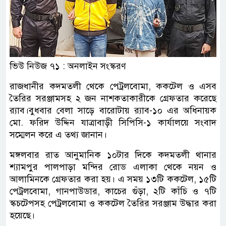
ভিউ নিউজ ৭১ : অনলাইন সংস্করণ
রাজধানীর কদমতলী থেকে পেট্রলবোমা, ককটেল ও এসব
তৈরির সরঞ্জামসহ ২ জন নাশকতাকারীকে গ্রেফতার করেছে
র‌্যাব।বুধবার বেলা সাড়ে বারোটায় র‌্যাব-১০ এর অধিনায়ক
মো. ফরিদ উদ্দিন যাত্রাবাড়ী সিপিসি-১ কার্যালয়ে সংবাদ
সম্মেলন করে এ তথ্য জানান।
মঙ্গলবার রাত আনুমানিক ১০টার দিকে কদমতলী থানার
শ্যামপুর পালপাড়া মন্দির রোড এলাকা থেকে নয়ন ও
আলামিনকে গ্রেফতার করা হয়। এ সময় ১৩টি ককটেল, ১৫টি
পেট্রলবোমা, গানপাউডার, কাচের গুঁড়া, ২টি কাঁচি ও ৭টি
স্কচটেপসহ পেট্রলবোমা ও ককটেল তৈরির সরঞ্জাম উদ্ধার করা
হয়েছে।