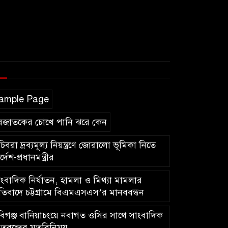
ample Page
বজাতকের চোখে পানি ঝরে কেন
িবরা দ্রব্যমূল্য নিয়ন্ত্রণে জোরালো ভূমিকা নিতে
র্দেশ-প্রধানমন্ত্রীর
ংবাদিক নির্যাতন, হামলা ও মিথ্যা মামলার
রতিবাদে চট্টগ্রামে বিএমএসএস’র মানববন্ধন
িগঞ্জ বানিয়াচংয়ে নবাগত ওসির সাথে সাংবাদিক
তৃবৃন্দের মতবিনিময়