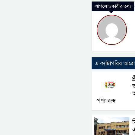
আপলোডকারীর তথ্য
এ ক্যাটাগরির আর
শ
অ
পণ্য জব্দ
এ