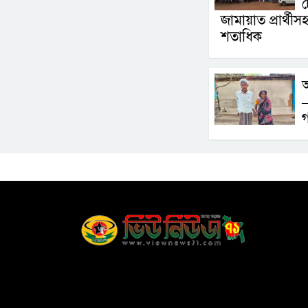
চ
জামায়াত প্রার্থী
শতাধিক
অ
–
গ