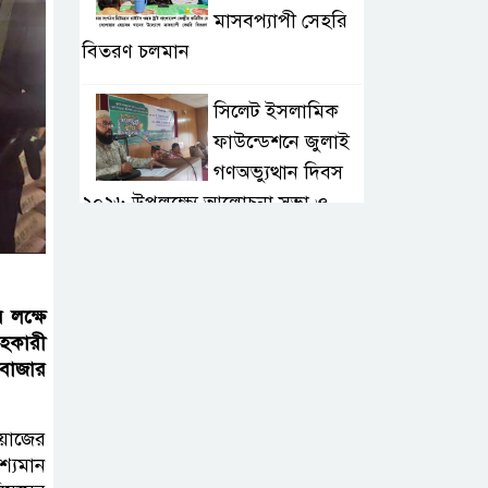
মাসবপ্যাপী সেহরি
বিতরণ চলমান
সিলেট ইসলামিক
ফাউন্ডেশনে জুলাই
গণঅভ্যুত্থান দিবস
২০২৬ উপলক্ষ্যে আলোচনা সভা ও
দু’আ মাহফিল
পরিবেশ রক্ষায়
 লক্ষে
ব্যক্তিগত উদ্যোগ
হকারী
সমাজের জন্য
ীবাজার
অনুকরণীয় মডেল-বিভাগীয় কমিশনার
য়াজের
সিলেট মেট্রোপলিটন
শ্যমান
পুলিশ কমিশনার