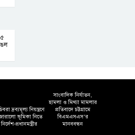
৫৫
াঙল
সাংবাদিক নির্যাতন,
হামলা ও মিথ্যা মামলার
বরা দ্রব্যমূল্য নিয়ন্ত্রণে
প্রতিবাদে চট্টগ্রামে
োরালো ভূমিকা নিতে
বিএমএসএস’র
নির্দেশ-প্রধানমন্ত্রীর
মানববন্ধন