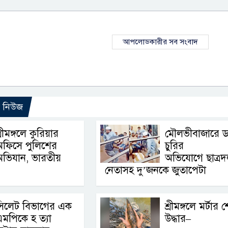
আপলোডকারীর সব সংবাদ
ো নিউজ
্রীমঙ্গলে কুরিয়ার
মৌলভীবাজারে ড
অফিসে পুলিশের
চুরির
ভিযান, ভারতীয়
অভিযোগে ছাত্র
নেতাসহ দু’জনকে জুতাপেটা
সিলেট বিভাগের এক
শ্রীমঙ্গলে মর্টার 
মপিকে হ ত্যা
উদ্ধার–