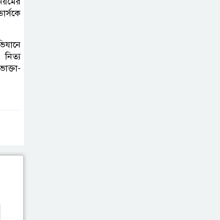
িয়মের
জুলাই স্মৃতিস্তম্ভে
ডার্সকে
পুষ্পস্তবক অর্পণ ও জুলাই
গণঅভ্যুত্থানের শহীদদের প্রতি গভীর
ভিযানে
শ্রদ্ধা নিবেদন করেন
 নিত্য
ভোক্তা-
১০ লাখ টাকার চেক
ডিজঅনার মামলায়
এক বছরের সাজা
‘সমন্বিত উদ্যোগেই
গড়ে উঠবে আধুনিক
সিলেট’ –
বাণিজ্যমন্ত্রী
ত্রিতরঙ্গের বাদল
সাঁঝের বর্ণাঢ্য