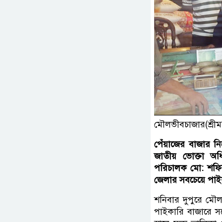
মৌলভীবচাজার(শ্রীমঙ্
পেঁয়াজের বাজার নিয
জাতীয় ভোক্তা অধ
পরিচালক মো: শফিক
জেলার সবচেয়ে পাইকা
শনিবার দুপুরে মৌলভ
পাইকারি বাজারে সচ