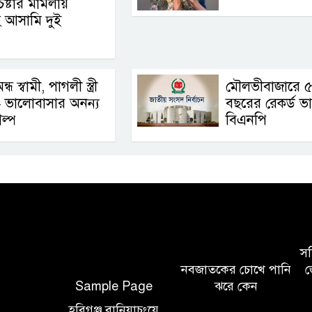
েষ্টার মামলায়
সহ আসামি দুই
ন্ধ স্বামী, পাগলী স্ত্রী
মৌলভীবাজারে 
 ভালোবাসার অনন্য
বছরের রেকর্ড ভ
ল্প
বিএনপি
সচি
নবজাতকের চোখে পানি
জ
Sample Page
ঝরে কেন
হবিগঞ্জ বানিয়াচংয়ে