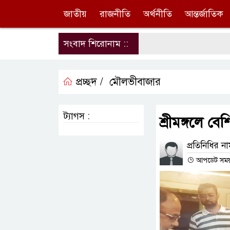
জাতীয়
রাজনীতি
অর্থনীতি
আন্তর্জাতিক
সংবাদ শিরোনাম ::
প্রচ্ছদ /
মৌলভীবাজার
ট্যাগস :
শ্রীমঙ্গলে ব
প্রতিনিধির ন
আপডেট সময় :