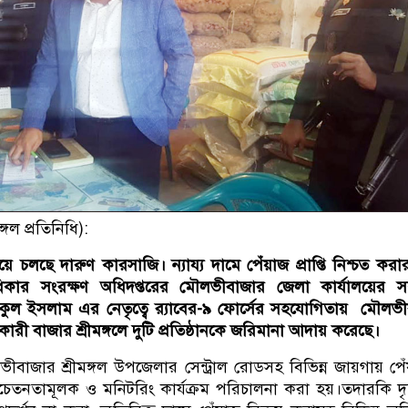
গল প্রতিনিধি):
়ে চলছে দারুণ কারসাজি। ন্যায্য দামে পেঁয়াজ প্রাপ্তি নিশ্চত করার
িকার সংরক্ষণ অধিদপ্তরের মৌলভীবাজার জেলা কার্যালয়ের স
ুল ইসলাম এর নেতৃত্বে র‍্যাবের-৯ ফোর্সের সহযোগিতায় মৌলভ
রী বাজার শ্রীমঙ্গলে দুটি প্রতিষ্ঠানকে জরিমানা আদায় করেছে।
ীবাজার শ্রীমঙ্গল উপজেলার সেন্ট্রাল রোডসহ বিভিন্ন জায়গায় পেঁ
েতনতামূলক ও মনিটরিং কার্যক্রম পরিচালনা করা হয়।তদারকি দৃ