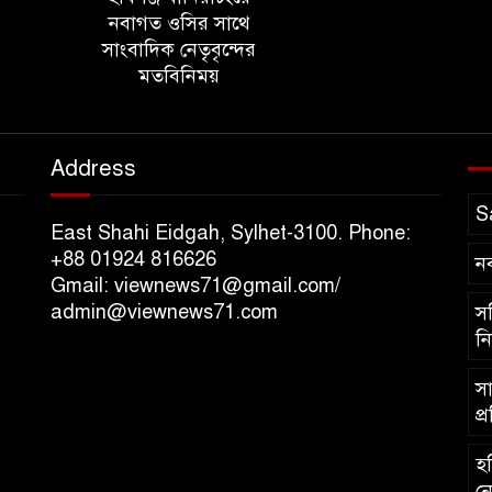
নবাগত ওসির সাথে
সাংবাদিক নেতৃবৃন্দের
মতবিনিময়
Address
S
East Shahi Eidgah, Sylhet-3100. Phone:
+88 01924 816626
ন
Gmail: viewnews71@gmail.com/
admin@viewnews71.com
সচ
নি
সা
প্
হব
নে