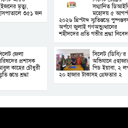
ুইজনের মৃত্যু,
সম্মানিত ডিআই
হাসপাতালে ৩৫১ জন
মহোদয় ৫ আগস্
২০২৬ খ্রিস্টাব্দ স্মৃতিস্তম্ভে পুষ্পস্ত
অর্পণে জুলাই গণঅভ্যুত্থানের
শহীদদের প্রতি গভীর শ্রদ্ধা নিবে
সিলেট জেলা
সিলেট (ডিবি)‘র
রিষদের প্রশাসক
অভিযানে ৫হাজা
বুল কাহের চৌধুরী
পিচ ইয়াবা, ২ লক
 স্তম্ভে শ্রদ্ধা
২০ হাজার টাকাসহ গ্রেফতার ২