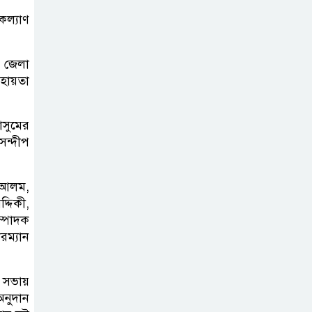
ব্যক্তিগত উদ্যোগ
 কল্যাণ
সমাজের জন্য
অনুকরণীয় মডেল-বিভাগীয় কমিশনার
। জেলা
সহায়তা
সিলেট মেট্রোপলিটন
পুলিশ কমিশনার
াসুমের
জুলাই স্মৃতিস্তম্ভে
 সন্দীপ
পুষ্পস্তবক অর্পণ ও জুলাই
গণঅভ্যুত্থানের শহীদদের প্রতি গভীর
শ্রদ্ধা নিবেদন করেন
র আলম,
্দিকী,
ম্পাদক
১০ লাখ টাকার চেক
ম্যান
ডিজঅনার মামলায়
এক বছরের সাজা
 সভায়
অনুদান
‘সমন্বিত উদ্যোগেই