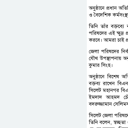
অনুষ্ঠানে প্রধান অতি
ও বৈদেশিক কর্মসংস্থ
তিনি তাঁর বক্তব্য
পরিষদের এই ক্ষুদ্র 
করবে। আমরা চাই প্র
জেলা পরিষদের নির্ব
যৌথ উপস্থাপনায় অনুষ
কুমার সিংহ।
অনুষ্ঠানে বিশেষ 
বক্তব্য রাখেন বিএ
সিলেট মহানগর বিএন
ইমদাদ আহমদ চৌধু
বদরুজ্জামান সেলিম
সিলেট জেলা পরিষদে
তিনি বলেন, স্বচ্ছ