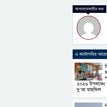
আপলোডকারীর তথ্য
এ ক্যাটাগরির আর
ফ
গ
২০২৬ উপলক্ষ্য
দু’আ মাহফিল