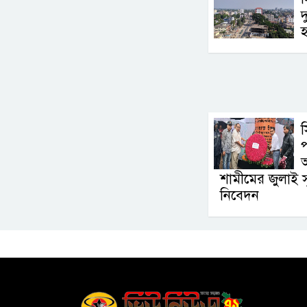
দ
প
আ
শামীমের জুলাই স্মৃতি
নিবেদন