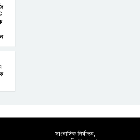
জি
ট
বক
দন
র
্ষ
সাংবাদিক নির্যাতন,