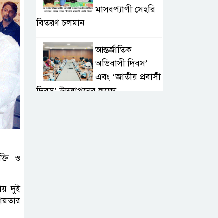
মাসবপ্যাপী সেহরি
বিতরণ চলমান
আন্তর্জাতিক
অভিবাসী দিবস’
এবং ‘জাতীয় প্রবাসী
দিবস’ উদযাপনের লক্ষ্যে
আন্তঃমন্ত্রণালয় সভা অনুষ্ঠিত
সিলেট ইসলামিক
ফাউন্ডেশনে জুলাই
্তি ও
গণঅভ্যুত্থান দিবস
২০২৬ উপলক্ষ্যে আলোচনা সভা ও
দু’আ মাহফিল
য় দুই
ায়তার
পরিবেশ রক্ষায়