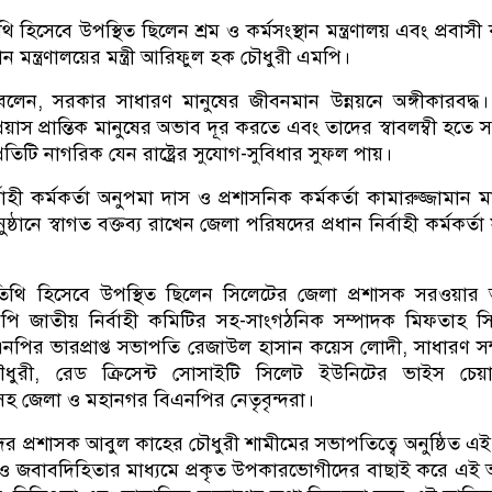
থি হিসেবে উপস্থিত ছিলেন শ্রম ও কর্মসংস্থান মন্ত্রণালয় এবং প্রবাসী
ান মন্ত্রণালয়ের মন্ত্রী আরিফুল হক চৌধুরী এমপি।
ে বলেন, সরকার সাধারণ মানুষের জীবনমান উন্নয়নে অঙ্গীকারবদ্ধ
প্রয়াস প্রান্তিক মানুষের অভাব দূর করতে এবং তাদের স্বাবলম্বী হতে 
তিটি নাগরিক যেন রাষ্ট্রের সুযোগ-সুবিধার সুফল পায়।
াহী কর্মকর্তা অনুপমা দাস ও প্রশাসনিক কর্মকর্তা কামারুজ্জামান ম
্ঠানে স্বাগত বক্তব্য রাখেন জেলা পরিষদের প্রধান নির্বাহী কর্মকর্তা
অতিথি হিসেবে উপস্থিত ছিলেন সিলেটের জেলা প্রশাসক সরওয়া
নপি জাতীয় নির্বাহী কমিটির সহ-সাংগঠনিক সম্পাদক মিফতাহ সিদ
পির ভারপ্রাপ্ত সভাপতি রেজাউল হাসান কয়েস লোদী, সাধারণ স
রী, রেড ক্রিসেন্ট সোসাইটি সিলেট ইউনিটের ভাইস চেয়ার
সহ জেলা ও মহানগর বিএনপির নেতৃবৃন্দরা।
র প্রশাসক আবুল কাহের চৌধুরী শামীমের সভাপতিত্বে অনুষ্ঠিত এই
তা ও জবাবদিহিতার মাধ্যমে প্রকৃত উপকারভোগীদের বাছাই করে এই 