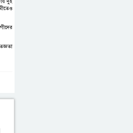
য় দুই
গড়ে উঠবে আধুনিক
ামীতেও
সিলেট’ –
বাণিজ্যমন্ত্রী
োগীদের
ত্রিতরঙ্গের বাদল
সাঁঝের বর্ণাঢ্য
তজ্ঞতা
আয়োজন ‘শ্রাবনের
মেঘগুলো’
সিলেট রেঞ্জের
ডিআইজি জুলাই
স্মৃতিস্তম্ভে পুষ্পস্তবক
অর্পণের মাধ্যমে জুলাই গণঅভ্যুত্থানের
শহীদদের প্রতি গভীর শ্রদ্ধা নিবেদন
যুক্তরাজ্যে