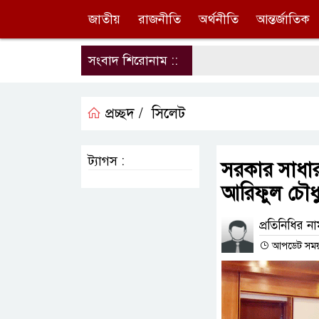
জাতীয়
রাজনীতি
অর্থনীতি
আন্তর্জাতিক
সংবাদ শিরোনাম ::
প্রচ্ছদ /
সিলেট
ট্যাগস :
সরকার সাধারণ 
আরিফুল চৌধু
প্রতিনিধির ন
আপডেট সময় :