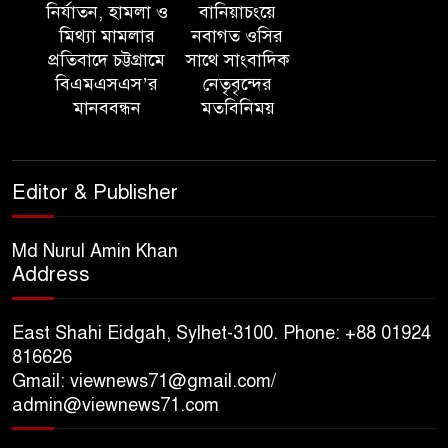
মাহফিল
নির্যাতন, হামলা ও
বানিয়াচংয়ে
মিথ্যা মামলার
নবাগত ওসির
প্রতিবাদে চট্টগ্রামে
সাথে সাংবাদিক
পরিবেশ রক্ষায় ব্যক্তিগত উদ্যোগ
বিএমএসএস’র
নেতৃবৃন্দের
সমাজের জন্য অনুকরণীয় মডেল-
মানববন্ধন
মতবিনিময়
বিভাগীয় কমিশনার
সিলেট মেট্রোপলিটন পুলিশ
Editor & Publisher
কমিশনার জুলাই স্মৃতিস্তম্ভে পুষ্পস্তবক
অর্পণ ও জুলাই গণঅভ্যুত্থানের
শহীদদের প্রতি গভীর শ্রদ্ধা নিবেদন করেন
Md Nurul Amin Khan
Address
১০ লাখ টাকার চেক ডিজঅনার
মামলায় এক বছরের সাজা
East Shahi Eidgah, Sylhet-3100. Phone: +88 01924
816626
Gmail: viewnews71@gmail.com/
‘সমন্বিত উদ্যোগেই গড়ে উঠবে
admin@viewnews71.com
আধুনিক সিলেট’ – বাণিজ্যমন্ত্রী