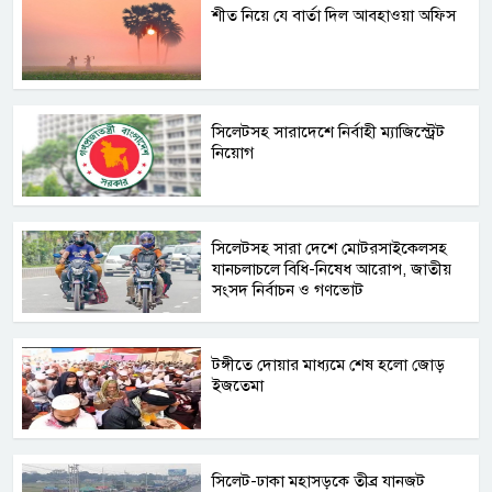
শীত নিয়ে যে বার্তা দিল আবহাওয়া অফিস
সিলেটসহ সারাদেশে নির্বাহী ম্যাজিস্ট্রেট
নিয়োগ
সিলেটসহ সারা দেশে মোটরসাইকেলসহ
যানচলাচলে বিধি-নিষেধ আরোপ, জাতীয়
সংসদ নির্বাচন ও গণভোট
টঙ্গীতে দোয়ার মাধ্যমে শেষ হলো জোড়
ইজতেমা
সিলেট-ঢাকা মহাসড়কে তীব্র যানজট