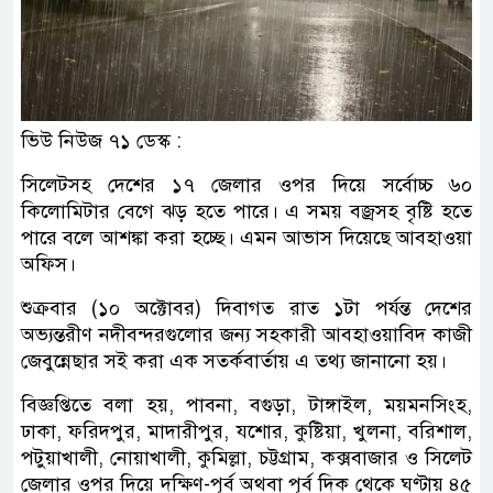
ভিউ নিউজ ৭১ ডেস্ক :
সিলেটসহ দেশের ১৭ জেলার ওপর দিয়ে সর্বোচ্চ ৬০
কিলোমিটার বেগে ঝড় হতে পারে। এ সময় বজ্রসহ বৃষ্টি হতে
পারে বলে আশঙ্কা করা হচ্ছে। এমন আভাস দিয়েছে আবহাওয়া
অফিস।
শুক্রবার (১০ অক্টোবর) দিবাগত রাত ১টা পর্যন্ত দেশের
অভ্যন্তরীণ নদীবন্দরগুলোর জন্য সহকারী আবহাওয়াবিদ কাজী
জেবুন্নেছার সই করা এক সতর্কবার্তায় এ তথ্য জানানো হয়।
বিজ্ঞপ্তিতে বলা হয়, পাবনা, বগুড়া, টাঙ্গাইল, ময়মনসিংহ,
ঢাকা, ফরিদপুর, মাদারীপুর, যশোর, কুষ্টিয়া, খুলনা, বরিশাল,
পটুয়াখালী, নোয়াখালী, কুমিল্লা, চট্টগ্রাম, কক্সবাজার ও সিলেট
জেলার ওপর দিয়ে দক্ষিণ-পূর্ব অথবা পূর্ব দিক থেকে ঘণ্টায় ৪৫