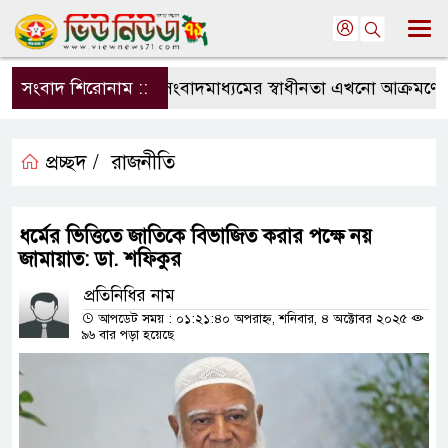
সংবাদ শিরোনাম ::
সংবাদমাধ্যমের স্বাধীনতা এখনো আক্রমণের মু
প্রচ্ছদ /
রাজনীতি
ধর্মের ভিত্তিতে জাতিকে বিভাজিত করার পক্ষে নয়
জামায়াত: ডা. শফিকুর
প্রতিনিধির নাম
আপডেট সময় : ০১:২১:৪০ অপরাহ্ন, শনিবার, ৪ অক্টোবর ২০২৫
৯৬ বার পড়া হয়েছে