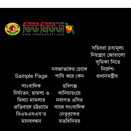
সিলেটের ওসমানীনগর এলাকায়
ঢাকা-সিলেট মহাসড়কে দুটি
যাত্রীবাহী বাসের মুখোমুখি সংঘর্ষে
নিহত ৯, পরিবারকে আর্থিক সহযোগিতা
আন্তর্জাতিক অভিবাসী দিবস’ এবং
‘জাতীয় প্রবাসী দিবস’ উদযাপনের
সচিবরা দ্রব্যমূল্য
লক্ষ্যে আন্তঃমন্ত্রণালয় সভা অনুষ্ঠিত
নিয়ন্ত্রণে জোরালো
ভূমিকা নিতে
নবজাতকের চোখে
নির্দেশ-
সিলেট ইসলামিক ফাউন্ডেশনে
Sample Page
পানি ঝরে কেন
প্রধানমন্ত্রীর
জুলাই গণঅভ্যুত্থান দিবস ২০২৬
উপলক্ষ্যে আলোচনা সভা ও দু’আ
সাংবাদিক
হবিগঞ্জ
মাহফিল
নির্যাতন, হামলা ও
বানিয়াচংয়ে
মিথ্যা মামলার
নবাগত ওসির
প্রতিবাদে চট্টগ্রামে
সাথে সাংবাদিক
পরিবেশ রক্ষায় ব্যক্তিগত উদ্যোগ
বিএমএসএস’র
নেতৃবৃন্দের
সমাজের জন্য অনুকরণীয় মডেল-
মানববন্ধন
মতবিনিময়
বিভাগীয় কমিশনার