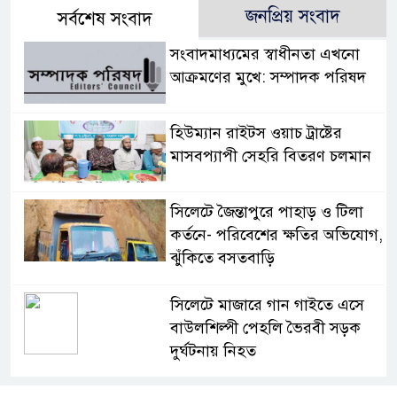
জনপ্রিয় সংবাদ
সর্বশেষ সংবাদ
সংবাদমাধ্যমের স্বাধীনতা এখনো
আক্রমণের মুখে: সম্পাদক পরিষদ
হিউম্যান রাইটস ওয়াচ ট্রাষ্টের
মাসবপ্যাপী সেহরি বিতরণ চলমান
সিলেটে জৈন্তাপুরে পাহাড় ও টিলা
কর্তনে- পরিবেশের ক্ষতির অভিযোগ,
ঝুঁকিতে বসতবাড়ি
সিলেটে মাজারে গান গাইতে এসে
বাউলশিল্পী পেহলি ভৈরবী সড়ক
দুর্ঘটনায় নিহত