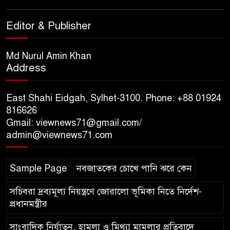
সিলেট মেট্রোপলিটন পুলিশ
Editor & Publisher
কমিশনার জুলাই স্মৃতিস্তম্ভে পুষ্পস্তবক
অর্পণ ও জুলাই গণঅভ্যুত্থানের
শহীদদের প্রতি গভীর শ্রদ্ধা নিবেদন করেন
Md Nurul Amin Khan
Address
১০ লাখ টাকার চেক ডিজঅনার
মামলায় এক বছরের সাজা
East Shahi Eidgah, Sylhet-3100. Phone: +88 01924
816626
Gmail: viewnews71@gmail.com/
‘সমন্বিত উদ্যোগেই গড়ে উঠবে
admin@viewnews71.com
আধুনিক সিলেট’ – বাণিজ্যমন্ত্রী
Sample Page
নবজাতকের চোখে পানি ঝরে কেন
ত্রিতরঙ্গের বাদল সাঁঝের বর্ণাঢ্য
আয়োজন ‘শ্রাবনের মেঘগুলো’
সচিবরা দ্রব্যমূল্য নিয়ন্ত্রণে জোরালো ভূমিকা নিতে নির্দেশ-
প্রধানমন্ত্রীর
সাংবাদিক নির্যাতন, হামলা ও মিথ্যা মামলার প্রতিবাদে