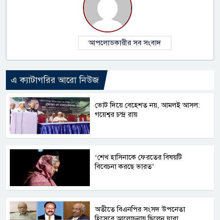
আপলোডকারীর সব সংবাদ
এ ক্যাটাগরির আরো নিউজ
ভোট দিয়ে বেহেশত নয়, আমলই আসল:
গয়েশ্বর চন্দ্র রায়
‘শেখ হাসিনাকে ফেরতের বিষয়টি
বিবেচনা করছে ভারত’
অতীতে বিএনপির সংসদ উপনেতা
হিসেবে আলোচনায় ছিলেন যারা