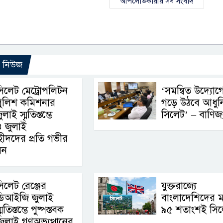
আপলোডকারীর সব সংবাদ
ো নিউজ
িলেট মেট্রোপলিটন
‘সমন্বিত উদ্যোগ
পুলিশ কমিশনার
গড়ে উঠবে আধুন
ুলাই স্মৃতিস্তম্ভে
সিলেট’ – বাণিজ্যমন
 ও জুলাই
শহীদদের প্রতি গভীর
েন
িলেট রেঞ্জের
যুক্তরাজ্যে
ডিআইজি জুলাই
বাংলাদেশিদের ম
্মৃতিস্তম্ভে পুষ্পস্তবক
৯৫ শতাংশই সিল
জুলাই গণঅভ্যুত্থানের