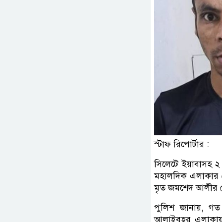
স্টাফ রিপোর্টার :
সিলেটে ইয়াবাসহ ২
মহালদিক এলাকার ম
মৃত জমশেদ আলীর 
পুলিশ জানায়, গ
আলাইবহর এলাকায় 