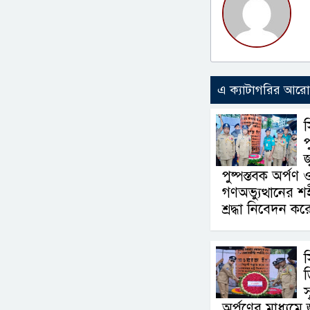
এ ক্যাটাগরির আর
স
জ
পুষ্পস্তবক অর্পণ
গণঅভ্যুত্থানের 
শ্রদ্ধা নিবেদন কর
স
স
অর্পণের মাধ্যমে 