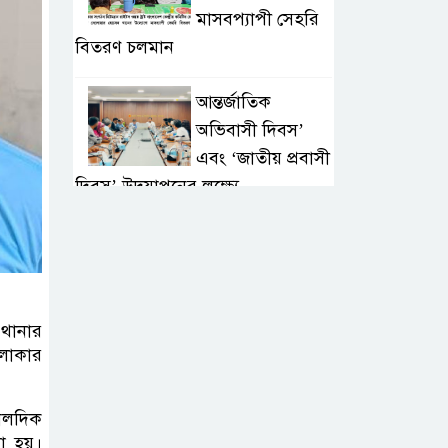
মাসবপ্যাপী সেহরি
বিতরণ চলমান
আন্তর্জাতিক
অভিবাসী দিবস’
এবং ‘জাতীয় প্রবাসী
দিবস’ উদযাপনের লক্ষ্যে
আন্তঃমন্ত্রণালয় সভা অনুষ্ঠিত
সিলেট ইসলামিক
ফাউন্ডেশনে জুলাই
গণঅভ্যুত্থান দিবস
 থানার
২০২৬ উপলক্ষ্যে আলোচনা সভা ও
এলাকার
দু’আ মাহফিল
ালদিক
পরিবেশ রক্ষায়
ো হয়।