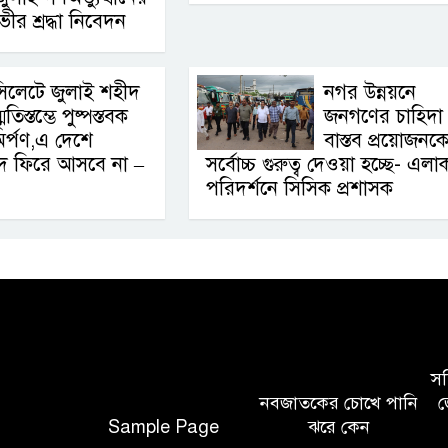
ীর শ্রদ্ধা নিবেদন
িলেটে জুলাই শহীদ
নগর উন্নয়নে
্মৃতিস্তম্ভে পুষ্পস্তবক
জনগণের চাহিদা
র্পণ,এ দেশে
বাস্তব প্রয়োজনক
দ ফিরে আসবে না –
সর্বোচ্চ গুরুত্ব দেওয়া হচ্ছে- এলা
পরিদর্শনে সিসিক প্রশাসক
সচি
নবজাতকের চোখে পানি
জ
Sample Page
ঝরে কেন