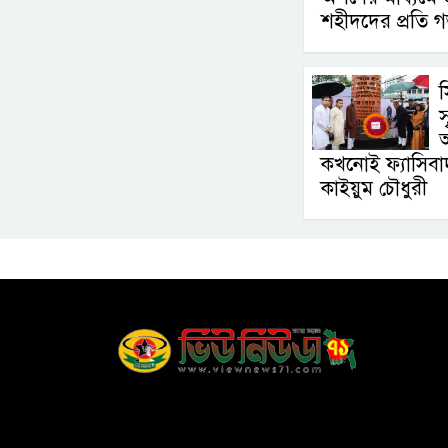
শহীদদের প্রতি গভ
স
স
অ
কখনোই ফ্যাসিবা
কাইয়ুম চৌধুরী