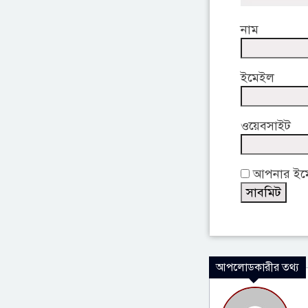
নাম
ইমেইল
ওয়েবসাইট
আপনার ইমেই
আপলোডকারীর তথ্য