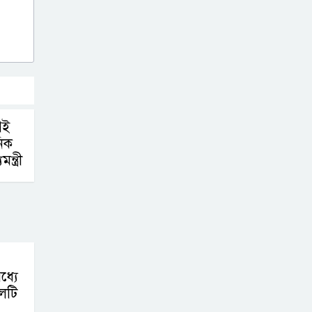
বাংলাদেশিদের মধ্যে
৯৫ শতাংশই সিলেটি
সিলেট আরও
দুইজনের মৃত্যু,
হাসপাতালে ৩৫১
জন
েই
িক
্ত্রী
ধ্যে
েটি