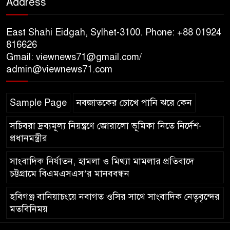
Address
জুলাই গণঅভ্যুত্থানের শহীদদের প্রতি
গভীর শ্রদ্ধা নিবেদন
East Shahi Eidgah, Sylhet-3100. Phone: +88 01924
যুক্তরাজ্যে বাংলাদেশিদের মধ্যে ৯৫
816626
Gmail: viewnews71@gmail.com/
শতাংশই সিলেটি
admin@viewnews71.com
সিলেট আরও দুইজনের মৃত্যু,
Sample Page
নবজাতকের চোখে পানি ঝরে কেন
হাসপাতালে ৩৫১ জন
সচিবরা দ্রব্যমূল্য নিয়ন্ত্রণে জোরালো ভূমিকা নিতে নির্দেশ-
প্রধানমন্ত্রীর
সাংবাদিক নির্যাতন, হামলা ও মিথ্যা মামলার প্রতিবাদে
চট্টগ্রামে বিএমএসএস’র মানববন্ধন
হবিগঞ্জ বানিয়াচংয়ে নবাগত ওসির সাথে সাংবাদিক নেতৃবৃন্দের
মতবিনিময়