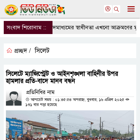
সংবাদ শিরোনাম ::
সংবাদমাধ্যমের স্বাধীনতা এখনো আক্রমণের মুখে:
প্রচ্ছদ /
সিলেট
সিলেটে ম্যাজিস্ট্রেট ও আইনশৃঙ্খলা বাহিনীর উপর
হামলার প্রতি-বাদে মানব বন্ধন
প্রতিনিধির নাম
আপডেট সময় : ০১:৪৫:৫৪ অপরাহ্ন, বুধবার, ১৬ এপ্রিল ২০২৫
১৩১ বার পড়া হয়েছে