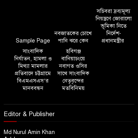
সিলেট মেট্রোপলিটন পুলিশ
কমিশনার জুলাই স্মৃতিস্তম্ভে পুষ্পস্তবক
সচিবরা দ্রব্যমূল্য
অর্পণ ও জুলাই গণঅভ্যুত্থানের
নিয়ন্ত্রণে জোরালো
শহীদদের প্রতি গভীর শ্রদ্ধা নিবেদন করেন
ভূমিকা নিতে
নবজাতকের চোখে
নির্দেশ-
Sample Page
পানি ঝরে কেন
প্রধানমন্ত্রীর
১০ লাখ টাকার চেক ডিজঅনার
মামলায় এক বছরের সাজা
সাংবাদিক
হবিগঞ্জ
নির্যাতন, হামলা ও
বানিয়াচংয়ে
মিথ্যা মামলার
নবাগত ওসির
‘সমন্বিত উদ্যোগেই গড়ে উঠবে
প্রতিবাদে চট্টগ্রামে
সাথে সাংবাদিক
আধুনিক সিলেট’ – বাণিজ্যমন্ত্রী
বিএমএসএস’র
নেতৃবৃন্দের
মানববন্ধন
মতবিনিময়
ত্রিতরঙ্গের বাদল সাঁঝের বর্ণাঢ্য
আয়োজন ‘শ্রাবনের মেঘগুলো’
Editor & Publisher
সিলেট রেঞ্জের ডিআইজি জুলাই
স্মৃতিস্তম্ভে পুষ্পস্তবক অর্পণের মাধ্যমে
Md Nurul Amin Khan