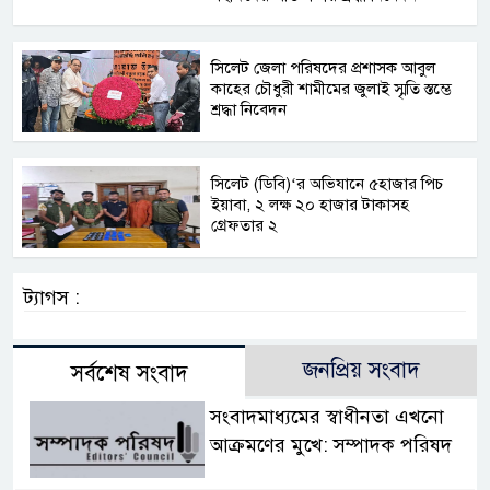
সিলেট জেলা পরিষদের প্রশাসক আবুল
কাহের চৌধুরী শামীমের জুলাই স্মৃতি স্তম্ভে
শ্রদ্ধা নিবেদন
সিলেট (ডিবি)‘র অভিযানে ৫হাজার পিচ
ইয়াবা, ২ লক্ষ ২০ হাজার টাকাসহ
গ্রেফতার ২
ট্যাগস :
জনপ্রিয় সংবাদ
সর্বশেষ সংবাদ
সংবাদমাধ্যমের স্বাধীনতা এখনো
আক্রমণের মুখে: সম্পাদক পরিষদ