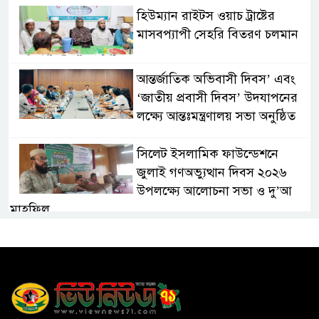
হিউম্যান রাইটস ওয়াচ ট্রাষ্টের
মাসবপ্যাপী সেহরি বিতরণ চলমান
আন্তর্জাতিক অভিবাসী দিবস’ এবং
‘জাতীয় প্রবাসী দিবস’ উদযাপনের
লক্ষ্যে আন্তঃমন্ত্রণালয় সভা অনুষ্ঠিত
সিলেট ইসলামিক ফাউন্ডেশনে
জুলাই গণঅভ্যুত্থান দিবস ২০২৬
উপলক্ষ্যে আলোচনা সভা ও দু’আ
মাহফিল
পরিবেশ রক্ষায় ব্যক্তিগত উদ্যোগ
সমাজের জন্য অনুকরণীয় মডেল-
বিভাগীয় কমিশনার