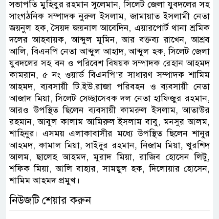
সভাপতি মুহিবুর রহমান সুলেমান, সিলেট জেলা যুবদলের সহ
সাংগঠনিক সম্পাদক নুরুল ইসলাম, জামায়াত ইসলামী নেতা
জয়নুল হক, সৈয়দ জয়নাল আবেদিন, এয়ারপোর্ট থানা শ্রমিক
দলের আহবায়ক, আব্দুল মুমিন, আর বক্তব্য রাখেন, আশ্রব
আলি, বিএনপি নেতা আব্দুল আহাদ, আব্দুল হক, সিলেট জেলা
যুবদলের সহ বন ও পরিবেশ বিষয়ক সম্পাদক রেহান আহমদ
কামরান, ৫ নং ওয়ার্ড বিএনপি’র সাধারণ সম্পাদক শামিম
আহমদ, ব্যবসায়ী টি.ইউ.রাজা পরিবহন ও ব্যবসায়ী নেতা
আজাদ মিয়া, সিলেট সেচ্ছাসেবক দল নেতা হাফিজুর রহমান,
আরও উপস্থিত ছিলেন ব্যবসায়ী কামরুল ইসলাম, আতাউর
রহমান, আবুল কালাম আমিরুল ইসলাম বাবু, মনসুর আলম,
শাহিনুর। এসময় এলাকাবাসীর মধ্যে উপস্থিত ছিলেন শানুর
আহমদ, কামাল মিয়া, সাইদুর রহমান, নিজাম মিয়া, খুরশিদ
আলম, ছালেহ আহমদ, মুরাদ মিয়া, রাজিব হোসেন লিটু,
শফিক মিয়া, আলি বাহার, সামছুল হক, দিলোয়ার হোসেন,
শামিম আহমদ প্রমুখ।
নিউজটি শেয়ার করুন