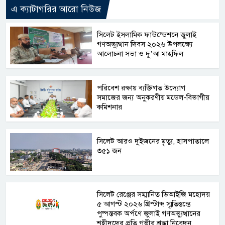
এ ক্যাটাগরির আরো নিউজ
সিলেট ইসলামিক ফাউন্ডেশনে জুলাই
গণঅভ্যুত্থান দিবস ২০২৬ উপলক্ষ্যে
আলোচনা সভা ও দু’আ মাহফিল
পরিবেশ রক্ষায় ব্যক্তিগত উদ্যোগ
সমাজের জন্য অনুকরণীয় মডেল-বিভাগীয়
কমিশনার
সিলেট আরও দুইজনের মৃত্যু, হাসপাতালে
৩৫১ জন
সিলেট রেঞ্জের সম্মানিত ডিআইজি মহোদয়
৫ আগস্ট ২০২৬ খ্রিস্টাব্দ স্মৃতিস্তম্ভে
পুষ্পস্তবক অর্পণে জুলাই গণঅভ্যুত্থানের
শহীদদের প্রতি গভীর শ্রদ্ধা নিবেদন