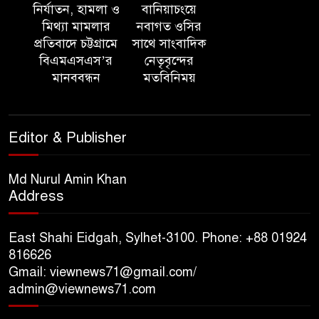
নির্যাতন, হামলা ও
বানিয়াচংয়ে
মিথ্যা মামলার
নবাগত ওসির
‘সমন্বিত উদ্যোগেই গড়ে উঠবে
প্রতিবাদে চট্টগ্রামে
সাথে সাংবাদিক
আধুনিক সিলেট’ – বাণিজ্যমন্ত্রী
বিএমএসএস’র
নেতৃবৃন্দের
মানববন্ধন
মতবিনিময়
ত্রিতরঙ্গের বাদল সাঁঝের বর্ণাঢ্য
আয়োজন ‘শ্রাবনের মেঘগুলো’
Editor & Publisher
সিলেট রেঞ্জের ডিআইজি জুলাই
স্মৃতিস্তম্ভে পুষ্পস্তবক অর্পণের মাধ্যমে
Md Nurul Amin Khan
Address
জুলাই গণঅভ্যুত্থানের শহীদদের প্রতি
গভীর শ্রদ্ধা নিবেদন
East Shahi Eidgah, Sylhet-3100. Phone: +88 01924
যুক্তরাজ্যে বাংলাদেশিদের মধ্যে ৯৫
816626
Gmail: viewnews71@gmail.com/
শতাংশই সিলেটি
admin@viewnews71.com
সিলেট আরও দুইজনের মৃত্যু,