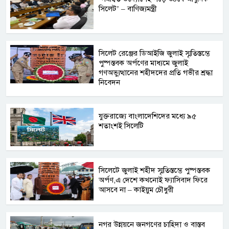
সিলেট’ – বাণিজ্যমন্ত্রী
সিলেট রেঞ্জের ডিআইজি জুলাই স্মৃতিস্তম্ভে
পুষ্পস্তবক অর্পণের মাধ্যমে জুলাই
গণঅভ্যুত্থানের শহীদদের প্রতি গভীর শ্রদ্ধা
নিবেদন
যুক্তরাজ্যে বাংলাদেশিদের মধ্যে ৯৫
শতাংশই সিলেটি
সিলেটে জুলাই শহীদ স্মৃতিস্তম্ভে পুষ্পস্তবক
অর্পণ,এ দেশে কখনোই ফ্যাসিবাদ ফিরে
আসবে না – কাইয়ুম চৌধুরী
নগর উন্নয়নে জনগণের চাহিদা ও বাস্তব