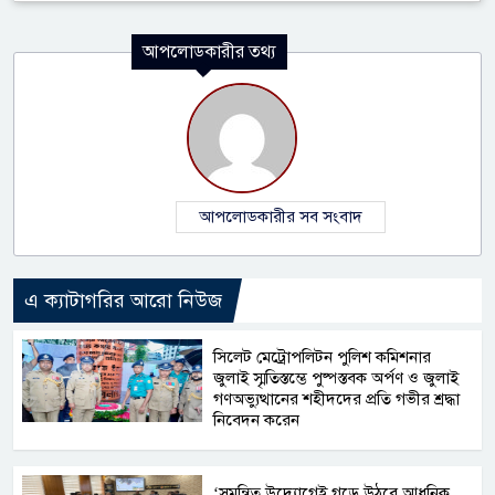
আপলোডকারীর তথ্য
আপলোডকারীর সব সংবাদ
এ ক্যাটাগরির আরো নিউজ
সিলেট মেট্রোপলিটন পুলিশ কমিশনার
জুলাই স্মৃতিস্তম্ভে পুষ্পস্তবক অর্পণ ও জুলাই
গণঅভ্যুত্থানের শহীদদের প্রতি গভীর শ্রদ্ধা
নিবেদন করেন
‘সমন্বিত উদ্যোগেই গড়ে উঠবে আধুনিক