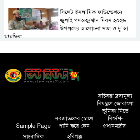
সিলেট ইসলামিক ফাউন্ডেশনে
জুলাই গণঅভ্যুত্থান দিবস ২০২৬
উপলক্ষ্যে আলোচনা সভা ও দু’আ
মাহফিল
পরিবেশ রক্ষায় ব্যক্তিগত উদ্যোগ
সমাজের জন্য অনুকরণীয় মডেল-
বিভাগীয় কমিশনার
সিলেট মেট্রোপলিটন পুলিশ
কমিশনার জুলাই স্মৃতিস্তম্ভে পুষ্পস্তবক
সচিবরা দ্রব্যমূল্য
অর্পণ ও জুলাই গণঅভ্যুত্থানের
নিয়ন্ত্রণে জোরালো
শহীদদের প্রতি গভীর শ্রদ্ধা নিবেদন করেন
ভূমিকা নিতে
নবজাতকের চোখে
নির্দেশ-
Sample Page
পানি ঝরে কেন
প্রধানমন্ত্রীর
১০ লাখ টাকার চেক ডিজঅনার
মামলায় এক বছরের সাজা
সাংবাদিক
হবিগঞ্জ