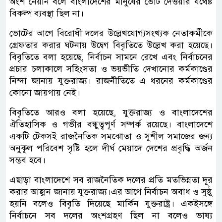
অংশ নেয়নি বলে বাংলাদেশের মানুষের ভোট দেওয়ার যথেষ্ট
বিকল্প ব্যবস্থা ছিল না।
ভোটের আগে বিরোধী দলের উল্লেখযোগ্যসংখ্যক নেতাকর্মীকে
গ্রেফতার করার ঘটনায় উদ্বেগ বিবৃতিতে উল্লেখ করা হয়েছে।
বিবৃতিতে বলা হয়েছে, নির্বাচন সামনে রেখে এবং নির্বাচনের
প্রচার চলাকালে সহিংসতা ও ভয়ভীতি দেখানোর কর্মকাণ্ডের
নিন্দা জানায় যুক্তরাজ্য। রাজনীতিতে এ ধরনের কর্মকাণ্ডের
কোনো জায়গায় নেই।
বিবৃতিতে আরও বলা হয়েছে, যুক্তরাজ্য ও বাংলাদেশের
ঐতিহাসিক ও গভীর বন্ধুত্বপূর্ণ সম্পর্ক রয়েছে। বাংলাদেশে
একটি টেকসই রাজনৈতিক সমঝোতা ও সুশীল সমাজের জন্য
অনুকূল পরিবেশ সৃষ্টি হলে দীর্ঘ মেয়াদে দেশের প্রবৃদ্ধি অর্জন
সম্ভব হবে।
এছাড়া বাংলাদেশে সব রাজনৈতিক দলের প্রতি মতভিন্নতা দূর
করার আহ্বান জানায় যুক্তরাজ্য।এর আগে নির্বাচন অবাধ ও সুষ্ঠু
হয়নি বলেও বিবৃতি দিয়েছে মার্কিন যুক্তরাষ্ট্র। একইসঙ্গে
নির্বাচনে সব দলের অংশগ্রহণ ছিল না বলেও ভাষ্য