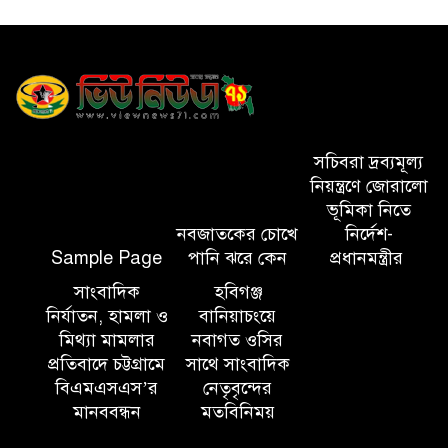
ঢাকা-সিলেট মহাসড়কে দুটি
যাত্রীবাহী বাসের মুখোমুখি সংঘর্ষে
নিহত ৯, পরিবারকে আর্থিক সহযোগিতা
আন্তর্জাতিক অভিবাসী দিবস’ এবং
‘জাতীয় প্রবাসী দিবস’ উদযাপনের
সচিবরা দ্রব্যমূল্য
লক্ষ্যে আন্তঃমন্ত্রণালয় সভা অনুষ্ঠিত
নিয়ন্ত্রণে জোরালো
ভূমিকা নিতে
নবজাতকের চোখে
নির্দেশ-
সিলেট ইসলামিক ফাউন্ডেশনে
Sample Page
পানি ঝরে কেন
প্রধানমন্ত্রীর
জুলাই গণঅভ্যুত্থান দিবস ২০২৬
উপলক্ষ্যে আলোচনা সভা ও দু’আ
সাংবাদিক
হবিগঞ্জ
মাহফিল
নির্যাতন, হামলা ও
বানিয়াচংয়ে
মিথ্যা মামলার
নবাগত ওসির
প্রতিবাদে চট্টগ্রামে
সাথে সাংবাদিক
পরিবেশ রক্ষায় ব্যক্তিগত উদ্যোগ
বিএমএসএস’র
নেতৃবৃন্দের
সমাজের জন্য অনুকরণীয় মডেল-
মানববন্ধন
মতবিনিময়
বিভাগীয় কমিশনার