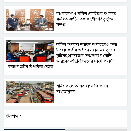
বাংলাদেশ ও দক্ষিণ কোরিয়ার মধ্যকার
সমন্বিত অর্থনৈতিক অংশীদারিত্ব চুক্তি
সম্পন্ন
কফিল আকামা নবায়ন না করলেও অন্য
নিয়োগকর্তার অধীনে নবায়নের সুযোগ
সৃষ্টিসহ শ্রমবাজার সম্প্রসারণে সৌদি
আরবের প্রতিনিধিদলের সাথে প্রবাসী
কল্যাণ মন্ত্রীর দ্বিপাক্ষিক বৈঠক
শনিবার থেকে সব বাসে জিপিএস
বাধ্যতামূলক
ট্যাগস :