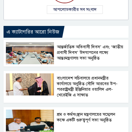
আপলোডকারীর সব সংবাদ
এ ক্যাটাগরির আরো নিউজ
আন্তর্জাতিক অভিবাসী দিবস’ এবং ‘জাতীয়
প্রবাসী দিবস’ উদযাপনের লক্ষ্যে
আন্তঃমন্ত্রণালয় সভা অনুষ্ঠিত
বাংলাদেশ সচিবালয়ে প্রধানমন্ত্রীর
কার্যালয়ে অনুষ্ঠিত সৌদি আরবের উপ-
পররাষ্ট্রমন্ত্রী ইঞ্জিনিয়ার ওয়ালিদ এল-
খেরেইজি এ সাক্ষাত
শ্রম ও কর্মসংস্থান মন্ত্রণালয়ের সম্মেলন
কক্ষে একটি গুরুত্বপূর্ণ সভা অনুষ্ঠিত