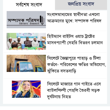
জনপ্রিয় সংবাদ
সর্বশেষ সংবাদ
সংবাদমাধ্যমের স্বাধীনতা এখনো
আক্রমণের মুখে: সম্পাদক পরিষদ
হিউম্যান রাইটস ওয়াচ ট্রাষ্টের
মাসবপ্যাপী সেহরি বিতরণ চলমান
সিলেটে জৈন্তাপুরে পাহাড় ও টিলা
কর্তনে- পরিবেশের ক্ষতির অভিযোগ,
ঝুঁকিতে বসতবাড়ি
সিলেটে মাজারে গান গাইতে এসে
বাউলশিল্পী পেহলি ভৈরবী সড়ক
দুর্ঘটনায় নিহত
সিলেটের ওসমানীনগর এলাকায়