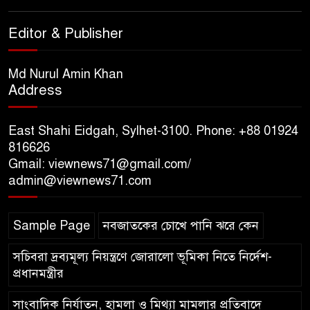
সিলেট মেট্রোপলিটন পুলিশ
Editor & Publisher
কমিশনার জুলাই স্মৃতিস্তম্ভে পুষ্পস্তবক
অর্পণ ও জুলাই গণঅভ্যুত্থানের
শহীদদের প্রতি গভীর শ্রদ্ধা নিবেদন করেন
Md Nurul Amin Khan
Address
১০ লাখ টাকার চেক ডিজঅনার
মামলায় এক বছরের সাজা
East Shahi Eidgah, Sylhet-3100. Phone: +88 01924
816626
Gmail: viewnews71@gmail.com/
‘সমন্বিত উদ্যোগেই গড়ে উঠবে
admin@viewnews71.com
আধুনিক সিলেট’ – বাণিজ্যমন্ত্রী
Sample Page
নবজাতকের চোখে পানি ঝরে কেন
ত্রিতরঙ্গের বাদল সাঁঝের বর্ণাঢ্য
আয়োজন ‘শ্রাবনের মেঘগুলো’
সচিবরা দ্রব্যমূল্য নিয়ন্ত্রণে জোরালো ভূমিকা নিতে নির্দেশ-
প্রধানমন্ত্রীর
সাংবাদিক নির্যাতন, হামলা ও মিথ্যা মামলার প্রতিবাদে