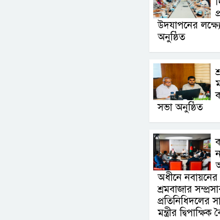
দ
প
উদযাপনের লক্ষ্যে 
অনুষ্ঠিত
শ
ম
ক
সভা অনুষ্ঠিত
ন
অ
অধীনে নবায়নের 
শ্রমবাজার সম্প্
প্রতিনিধিদলের সা
মন্ত্রীর দ্বিপাক্ষিক