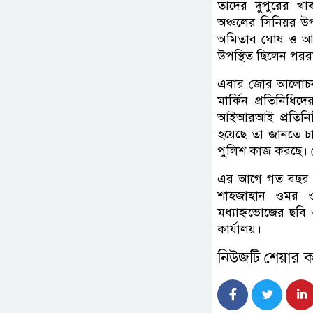
তাদের দুপুরের খা
অঞ্চলের সিনিয়র উপ
অমিতাব ঘোষ ও আইআ
উপস্থিত ছিলেন পররাষ
এবার জোর আলোচনা চ
মার্কিন প্রতিনিধি
আইআরআই প্রতিনিধি 
হয়েছে তা জানতে চা
পুলিশ কাজ করছে। সেই 
এর আগে গত বছর বিএন
শাহজাহান ওমর ও
মধ্যাহ্নভোজের ছবি
কার্যালয়।
নিউজটি শেয়ার 