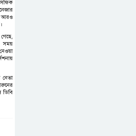
াসিফিক
ব্যক্তিগত উদ্যোগ
ানেজার
সমাজের জন্য
কে আরও
অনুকরণীয় মডেল-বিভাগীয় কমিশনার
ী।
 গেছে,
সিলেট মেট্রোপলিটন
এ সময়
পুলিশ কমিশনার
নেওয়া
জুলাই স্মৃতিস্তম্ভে
েশনায়
পুষ্পস্তবক অর্পণ ও জুলাই
গণঅভ্যুত্থানের শহীদদের প্রতি গভীর
ি নেতা
শ্রদ্ধা নিবেদন করেন
রুনের
ে ডিবি
১০ লাখ টাকার চেক
ডিজঅনার মামলায়
এক বছরের সাজা
‘সমন্বিত উদ্যোগেই