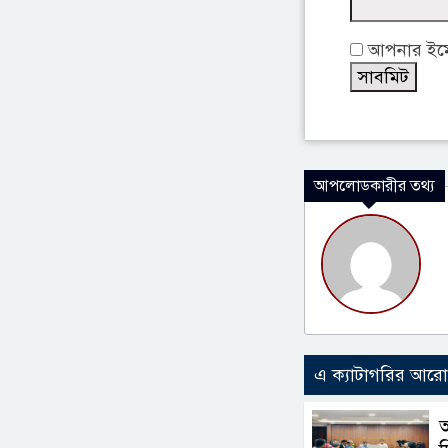
আপনার ইমেই
আপলোডকারীর তথ্য
এ ক্যাটাগরির আর
আ