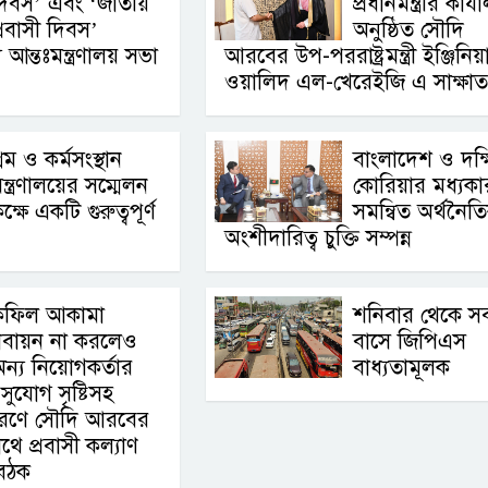
িবস’ এবং ‘জাতীয়
প্রধানমন্ত্রীর কার্
্রবাসী দিবস’
অনুষ্ঠিত সৌদি
আন্তঃমন্ত্রণালয় সভা
আরবের উপ-পররাষ্ট্রমন্ত্রী ইঞ্জিনিয়
ওয়ালিদ এল-খেরেইজি এ সাক্ষাত
্রম ও কর্মসংস্থান
বাংলাদেশ ও দক্
ন্ত্রণালয়ের সম্মেলন
কোরিয়ার মধ্যকা
ক্ষে একটি গুরুত্বপূর্ণ
সমন্বিত অর্থনৈত
অংশীদারিত্ব চুক্তি সম্পন্ন
কফিল আকামা
শনিবার থেকে স
বায়ন না করলেও
বাসে জিপিএস
ন্য নিয়োগকর্তার
বাধ্যতামূলক
সুযোগ সৃষ্টিসহ
রসারণে সৌদি আরবের
থে প্রবাসী কল্যাণ
 বৈঠক