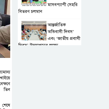
মাসবপ্যাপী সেহরি
বিতরণ চলমান
আন্তর্জাতিক
অভিবাসী দিবস’
এবং ‘জাতীয় প্রবাসী
দিবস’ উদযাপনের লক্ষ্যে
আন্তঃমন্ত্রণালয় সভা অনুষ্ঠিত
সিলেট ইসলামিক
যমান্য
ফাউন্ডেশনে জুলাই
খাইয়ে
গণঅভ্যুত্থান দিবস
েক্ষণে
২০২৬ উপলক্ষ্যে আলোচনা সভা ও
) তিন
দু’আ মাহফিল
ক শেষে
পরিবেশ রক্ষায়