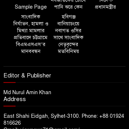
সিলেট ইসলামিক ফাউন্ডেশনে
Sample Page
পানি ঝরে কেন
প্রধানমন্ত্রীর
জুলাই গণঅভ্যুত্থান দিবস ২০২৬
উপলক্ষ্যে আলোচনা সভা ও দু’আ
সাংবাদিক
হবিগঞ্জ
মাহফিল
নির্যাতন, হামলা ও
বানিয়াচংয়ে
মিথ্যা মামলার
নবাগত ওসির
প্রতিবাদে চট্টগ্রামে
সাথে সাংবাদিক
পরিবেশ রক্ষায় ব্যক্তিগত উদ্যোগ
বিএমএসএস’র
নেতৃবৃন্দের
সমাজের জন্য অনুকরণীয় মডেল-
মানববন্ধন
মতবিনিময়
বিভাগীয় কমিশনার
সিলেট মেট্রোপলিটন পুলিশ
Editor & Publisher
কমিশনার জুলাই স্মৃতিস্তম্ভে পুষ্পস্তবক
অর্পণ ও জুলাই গণঅভ্যুত্থানের
শহীদদের প্রতি গভীর শ্রদ্ধা নিবেদন করেন
Md Nurul Amin Khan
Address
১০ লাখ টাকার চেক ডিজঅনার
মামলায় এক বছরের সাজা
East Shahi Eidgah, Sylhet-3100. Phone: +88 01924
816626