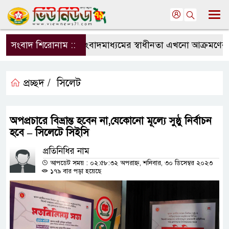
সংবাদ শিরোনাম ::
সংবাদমাধ্যমের স্বাধীনতা এখনো আক্রমণের মুখে
প্রচ্ছদ /
সিলেট
অপপ্রচারে বিভ্রান্ত হবেন না,যেকোনো মূল্যে সুষ্ঠু নির্বাচন
হবে – সিলেটে সিইসি
প্রতিনিধির নাম
আপডেট সময় : ০২:৫৮:৩২ অপরাহ্ন, শনিবার, ৩০ ডিসেম্বর ২০২৩
১৭৯ বার পড়া হয়েছে