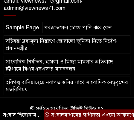
Gmail: viewnews71@gmail.com/
‘সমন্বিত উদ্যোগেই গড়ে উঠবে
admin@viewnews71.com
আধুনিক সিলেট’ – বাণিজ্যমন্ত্রী
Sample Page
নবজাতকের চোখে পানি ঝরে কেন
ত্রিতরঙ্গের বাদল সাঁঝের বর্ণাঢ্য
আয়োজন ‘শ্রাবনের মেঘগুলো’
সচিবরা দ্রব্যমূল্য নিয়ন্ত্রণে জোরালো ভূমিকা নিতে নির্দেশ-
প্রধানমন্ত্রীর
সাংবাদিক নির্যাতন, হামলা ও মিথ্যা মামলার প্রতিবাদে
চট্টগ্রামে বিএমএসএস’র মানববন্ধন
হবিগঞ্জ বানিয়াচংয়ে নবাগত ওসির সাথে সাংবাদিক নেতৃবৃন্দের
মতবিনিময়
© সর্বস্বত্ব সংরক্ষিত ©ভিউ নিউজ ৭১
সংবাদ শিরোনাম ::
সংবাদমাধ্যমের স্বাধীনতা এখনো আক্রমণের মু
কারিগরি সহযোগিতায়ঃ
আইটিপল্লী