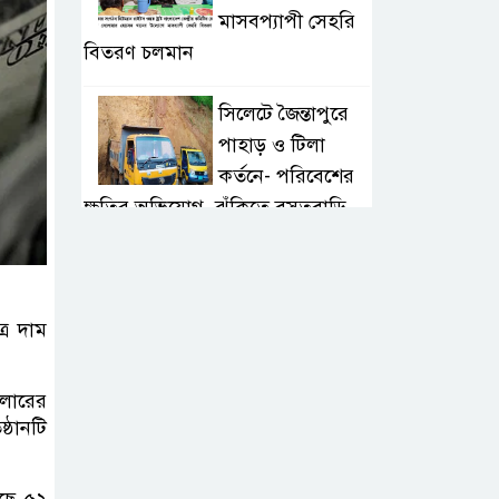
মাসবপ্যাপী সেহরি
বিতরণ চলমান
সিলেটে জৈন্তাপুরে
পাহাড় ও টিলা
কর্তনে- পরিবেশের
ক্ষতির অভিযোগ, ঝুঁকিতে বসতবাড়ি
সিলেটে মাজারে গান
গাইতে এসে
রে দাম
বাউলশিল্পী পেহলি
ভৈরবী সড়ক দুর্ঘটনায় নিহত
ডলারের
সিলেটের
্ঠানটি
ওসমানীনগর
এলাকায় ঢাকা-
েছে ৫২