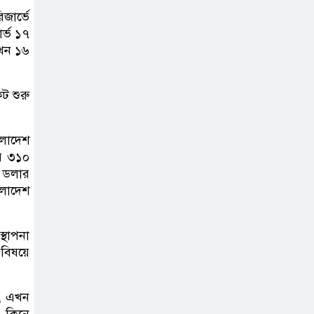
পরিবেশ রক্ষায়
জার্ভে
ব্যক্তিগত উদ্যোগ
র্ভ ১৭
সমাজের জন্য
এখন ১৬
অনুকরণীয় মডেল-বিভাগীয় কমিশনার
কট শুরু
সিলেট মেট্রোপলিটন
পুলিশ কমিশনার
ংলাদেশ
জুলাই স্মৃতিস্তম্ভে
়ে ৩১০
পুষ্পস্তবক অর্পণ ও জুলাই
ে ডলার
গণঅভ্যুত্থানের শহীদদের প্রতি গভীর
ংলাদেশ
শ্রদ্ধা নিবেদন করেন
্থাপনা
১০ লাখ টাকার চেক
বিষয়ে
ডিজঅনার মামলায়
এক বছরের সাজা
ন, এখন
র কিনে