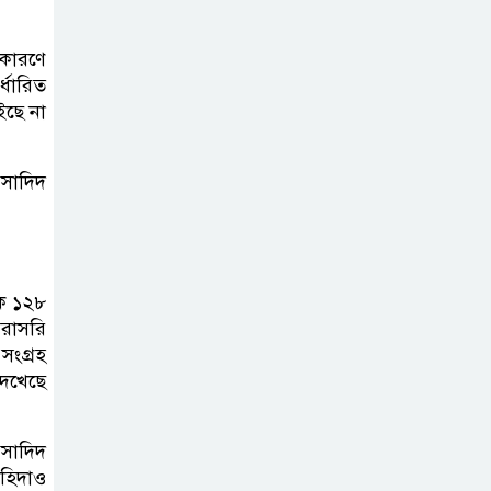
 কারণে
্ধারিত
ইছে না
 সাদিদ
কি ১২৮
 সরাসরি
সংগ্রহ
েখেছে
 সাদিদ
াহিদাও