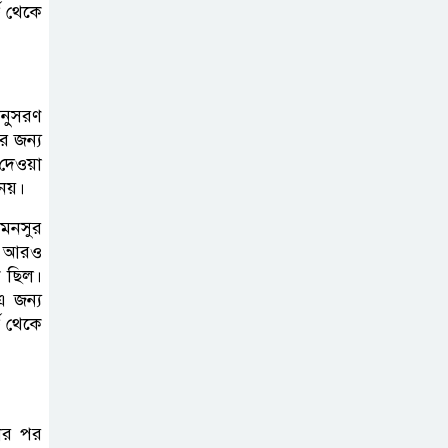
ভ থেকে
অনুসরণ
র জন্য
দেওয়া
নয়।
 মনসুর
ং আরও
ক ছিল।
এ জন্য
ভ থেকে
়ার পর