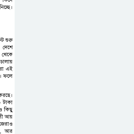
‘সমন্বিত উদ্যোগেই
িচ্ছে।
গড়ে উঠবে আধুনিক
সিলেট’ –
বাণিজ্যমন্ত্রী
কট শুরু
ত্রিতরঙ্গের বাদল
ে দেশে
সাঁঝের বর্ণাঢ্য
া থেকে
আয়োজন ‘শ্রাবনের
চালায়
ারা এই
মেঘগুলো’
য়। ফলে
 করছে।
০ টাকা
ও কিছু
সী আয়
জেরাও
ে, আর