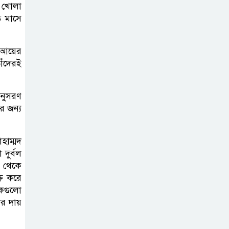
র খোলা
ি মাসে
 আয়ের
াঁদেরই
অনুসরণ
র জন্য
হাম্মদ
দুর্বল
 থেকে
রি করে
কগুলো
র দায়