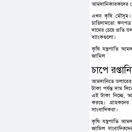
আমদানিকারকদের বে
এখন কৃষি মৌসুম। এ
চাহিদামতো ঋণপত্র
দামের চেয়ে প্রতি 
ব্যাংকগুলো।
কৃষি যন্ত্রপাতি আ
জামিল
চাপে রপ্তা
আমদানিতে ডলারের দ
টাকা পর্যন্ত দাম দি
এই টাকা নিচ্ছে, আ
করছে। গ্রাহকদের
সাংবাদিকরা।
কৃষি যন্ত্রপাতি আ
জামিল
সাংবাদিকদে