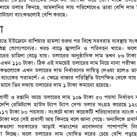
দামে ডলার কিনছে, আমদানির দায় পরিশোধেও তারা বেশি দাম ন
 খাটানো ব্যাংকগুলোই বেশি করছে।
া
িতে ইউক্রেনে রাশিয়ার হামলা শুরুর পর বিশ্বে সরবরাহ ব্যবস্থায় সং
ভিন্ন ভোগ্যপণ্যের। খরচ বাড়ে জ্বালানি ও পরিবহন খাতে। ফল
রের চাহিদা বেড়ে যায়। ডলারের আনুষ্ঠানিক দাম তখন ৮৬ টাক
া এখন ১১০ টাকা। ঠিক এই সময়েই ডলারের দাম নিয়ে নানা পরীক্ষা 
 ব্যাংকগুলোকে এখন ডলারের দাম নির্ধারণের দায়িত্ব দেওয়া হলেও ত
় ব্যাংকের পরামর্শে। এ ক্ষেত্রে বাজার পরিস্থিতি উপেক্ষিত থেকে যা
মাসে তিন দফায় ডলারের দাম ১ টাকা কমানো হয়েছে।
রবাসী ও রপ্তানি আয়ে ডলারের দাম ১০৯ টাকা ৫০ পয়সা নির্ধারণ
েশি রেমিট্যান্স হাউস ট্যাপ ট্যাপ সেন্ড ডলার সংগ্রহ করেছে ১২
্ড ১১৭ টাকা ৮০ পয়সায়। সংকটে থাকা কয়েকটি শরিয়াধারার ব্যাংক 
 টাকা দরে সেই প্রবাসী আয় কিনছে বলে জানা গেছে। অন্যদিকে প্রবা
্যাংকগুলো সরকারের আড়াই শতাংশের প্রণোদনার পাশাপাশি নি
না দিচ্ছে। ফলে ডলারের দাম ঘোষিত দরের চেয়ে বেশি পড়ছ