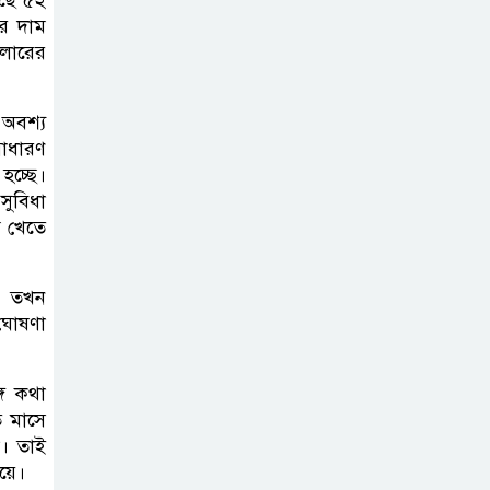
সিলেট মহাসড়কে দুটি যাত্রীবাহী বাসের
র দাম
মুখোমুখি সংঘর্ষে নিহত ৯, পরিবারকে
ডলারের
আর্থিক সহযোগিতা
 অবশ্য
আন্তর্জাতিক
সাধারণ
অভিবাসী দিবস’
হচ্ছে।
এবং ‘জাতীয় প্রবাসী
সুবিধা
ম খেতে
দিবস’ উদযাপনের লক্ষ্যে
আন্তঃমন্ত্রণালয় সভা অনুষ্ঠিত
, তখন
সিলেট ইসলামিক
 ঘোষণা
ফাউন্ডেশনে জুলাই
গণঅভ্যুত্থান দিবস
গে কথা
২০২৬ উপলক্ষ্যে আলোচনা সভা ও
ি মাসে
দু’আ মাহফিল
া। তাই
য়ে।