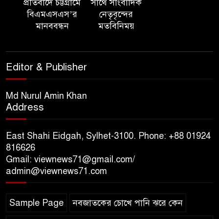
আয়োজন ‘শ্রাবনের মেঘগুলো’
প্রতিবাদে চট্টগ্রামে
সাথে সাংবাদিক
বিএমএসএস’র
নেতৃবৃন্দের
মানববন্ধন
মতবিনিময়
সিলেট রেঞ্জের ডিআইজি জুলাই
স্মৃতিস্তম্ভে পুষ্পস্তবক অর্পণের মাধ্যমে
জুলাই গণঅভ্যুত্থানের শহীদদের প্রতি
Editor & Publisher
গভীর শ্রদ্ধা নিবেদন
যুক্তরাজ্যে বাংলাদেশিদের মধ্যে ৯৫
Md Nurul Amin Khan
Address
শতাংশই সিলেটি
East Shahi Eidgah, Sylhet-3100. Phone: +88 01924
সিলেট আরও দুইজনের মৃত্যু,
816626
হাসপাতালে ৩৫১ জন
Gmail: viewnews71@gmail.com/
admin@viewnews71.com
সিলেট রেঞ্জের সম্মানিত ডিআইজি
মহোদয় ৫ আগস্ট ২০২৬ খ্রিস্টাব্দ
Sample Page
নবজাতকের চোখে পানি ঝরে কেন
স্মৃতিস্তম্ভে পুষ্পস্তবক অর্পণে জুলাই