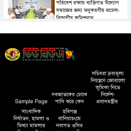
পরিবেশ রক্ষায় ব্যক্তিগত উদ্যোগ
সমাজের জন্য অনুকরণীয় মডেল-
বিভাগীয় কমিশনার
সিলেট মেট্রোপলিটন পুলিশ
কমিশনার জুলাই স্মৃতিস্তম্ভে পুষ্পস্তবক
অর্পণ ও জুলাই গণঅভ্যুত্থানের
শহীদদের প্রতি গভীর শ্রদ্ধা নিবেদন করেন
১০ লাখ টাকার চেক ডিজঅনার
সচিবরা দ্রব্যমূল্য
মামলায় এক বছরের সাজা
নিয়ন্ত্রণে জোরালো
ভূমিকা নিতে
নবজাতকের চোখে
নির্দেশ-
‘সমন্বিত উদ্যোগেই গড়ে উঠবে
Sample Page
পানি ঝরে কেন
প্রধানমন্ত্রীর
আধুনিক সিলেট’ – বাণিজ্যমন্ত্রী
সাংবাদিক
হবিগঞ্জ
নির্যাতন, হামলা ও
বানিয়াচংয়ে
ত্রিতরঙ্গের বাদল সাঁঝের বর্ণাঢ্য
মিথ্যা মামলার
নবাগত ওসির