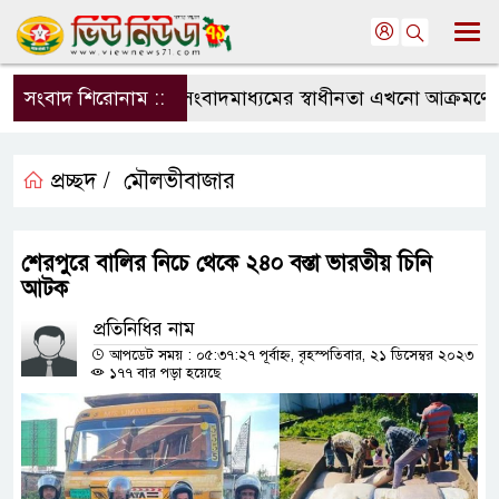
সংবাদ শিরোনাম ::
সংবাদমাধ্যমের স্বাধীনতা এখনো আক্রমণের মু
প্রচ্ছদ /
মৌলভীবাজার
শেরপুরে বালির নিচে থেকে ২৪০ বস্তা ভারতীয় চিনি
আটক
প্রতিনিধির নাম
আপডেট সময় : ০৫:৩৭:২৭ পূর্বাহ্ন, বৃহস্পতিবার, ২১ ডিসেম্বর ২০২৩
১৭৭ বার পড়া হয়েছে