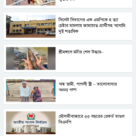
সিলেট বিভাগের এক এমপিকে হ ত্যা
চেষ্টার মামলায় জামায়াত প্রার্থীসহ আসামি
দুই শতাধিক
শ্রীমঙ্গলে মর্টার শেল উদ্ধার–
অন্ধ স্বামী, পাগলী স্ত্রী – ভালোবাসার
অনন্য গল্প
মৌলভীবাজারে ৫৫ বছরের রেকর্ড ভাঙল
বিএনপি