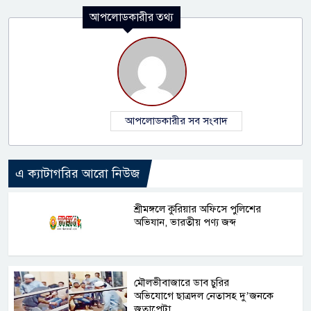
আপলোডকারীর তথ্য
আপলোডকারীর সব সংবাদ
এ ক্যাটাগরির আরো নিউজ
শ্রীমঙ্গলে কুরিয়ার অফিসে পুলিশের
অভিযান, ভারতীয় পণ্য জব্দ
মৌলভীবাজারে ডাব চুরির
অভিযোগে ছাত্রদল নেতাসহ দু’জনকে
জুতাপেটা