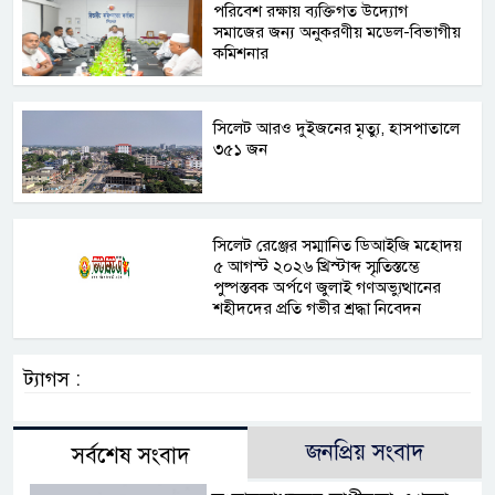
পরিবেশ রক্ষায় ব্যক্তিগত উদ্যোগ
সমাজের জন্য অনুকরণীয় মডেল-বিভাগীয়
কমিশনার
সিলেট আরও দুইজনের মৃত্যু, হাসপাতালে
৩৫১ জন
সিলেট রেঞ্জের সম্মানিত ডিআইজি মহোদয়
৫ আগস্ট ২০২৬ খ্রিস্টাব্দ স্মৃতিস্তম্ভে
পুষ্পস্তবক অর্পণে জুলাই গণঅভ্যুত্থানের
শহীদদের প্রতি গভীর শ্রদ্ধা নিবেদন
ট্যাগস :
জনপ্রিয় সংবাদ
সর্বশেষ সংবাদ