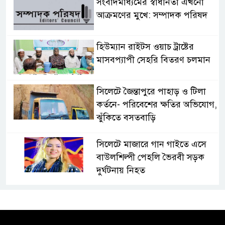
সংবাদমাধ্যমের স্বাধীনতা এখনো
আক্রমণের মুখে: সম্পাদক পরিষদ
হিউম্যান রাইটস ওয়াচ ট্রাষ্টের
মাসবপ্যাপী সেহরি বিতরণ চলমান
সিলেটে জৈন্তাপুরে পাহাড় ও টিলা
কর্তনে- পরিবেশের ক্ষতির অভিযোগ,
ঝুঁকিতে বসতবাড়ি
সিলেটে মাজারে গান গাইতে এসে
বাউলশিল্পী পেহলি ভৈরবী সড়ক
দুর্ঘটনায় নিহত
সিলেটের ওসমানীনগর এলাকায়
ঢাকা-সিলেট মহাসড়কে দুটি
যাত্রীবাহী বাসের মুখোমুখি সংঘর্ষে