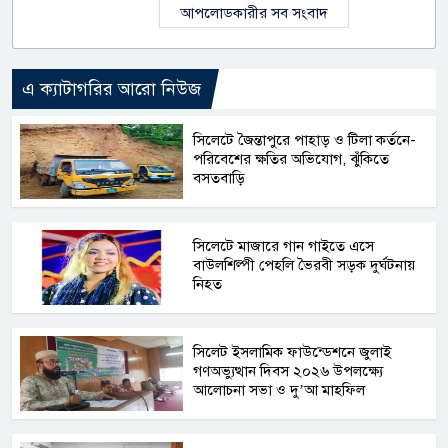
আপলোডকারীর সব সংবাদ
এ ক্যাটাগরির আরো নিউজ
সিলেটে জৈন্তাপুরে পাহাড় ও টিলা কর্তনে-
পরিবেশের ক্ষতির অভিযোগ, ঝুঁকিতে
বসতবাড়ি
সিলেটে মাজারে গান গাইতে এসে
বাউলশিল্পী পেহলি ভৈরবী সড়ক দুর্ঘটনায়
নিহত
সিলেট ইসলামিক ফাউন্ডেশনে জুলাই
গণঅভ্যুত্থান দিবস ২০২৬ উপলক্ষ্যে
আলোচনা সভা ও দু’আ মাহফিল