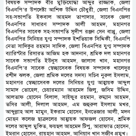
বিষয়ক সম্পাদক বীর মুক্তিযোদ্ধা আব্দুর রাজ্জাক, জেলা
বিএনপি’র উপদেষ্টা আশিক উদ্দিন চৌধুরী, জেলা বিএনপির
সহ-সভাপতি ইকবাল আহমদ তাপাদার, সাবেক জেলা
বিএনপির সাধারণ সম্পাদক আলী আহমদ, মহানগর
বিএনপির সাবেক সহ-সভাপতি সুদীপ রঞ্জন সেন বাপ্পু, জেলা
বিএনপির সিনিয়র যুগ্ম সম্পাদক ইশতিয়াক সিদ্দিকী, বিএনপি
নেতা সাদিকুর রহমান সাদিক, জেলা বিএনপির যুগ্ম সম্পাদক
ব্যারিস্টার রিসারত আজিম হক আদনান, শ্রমিক দল মহানগর
সাবেক সভাপতি ইউনুস আহমদ, জালাল খান, মহানগর
বিএনপি’র সাবেক স্বেচ্ছাসেবক বিষয়ক সম্পাদক খালেদুর
রশীদ ঝলক, জেলা শ্রমিক দলের সদস্য সচিব নুরুল ইসলাম,
মহানগর স্বেচ্ছাসেবক দলের সিনিয়র যুগ্ম আহ্বায়ক আব্দুল
সামাদ তোহেল, চেয়ারম্যান আহমেদ জিলু, জসিম উদ্দিন,
আলতাফ হোসেন বিলাল, সাইফুর রহমান, রুম্মান আহমদ,
তসির আলী, দিলাল আহমদ, এম জহুরুল ইসলাম মখর,
আব্দুল্লাহ আল মামুন, ইকরাম হোসেন, ইনতেজার আলী, মদন
মোহন কলেজ ছাত্রদলের আহ্বায়ক আফজল হোসেন, শ্রমিক
দলের আব্দুল মুকিত, ফয়ছল আহমেদ টিপু, আরাফাত হোসেন,
ইমরান হোসেন, রায়হান আহমদ, আনিয়ান খান সজীব প্রমুখ।