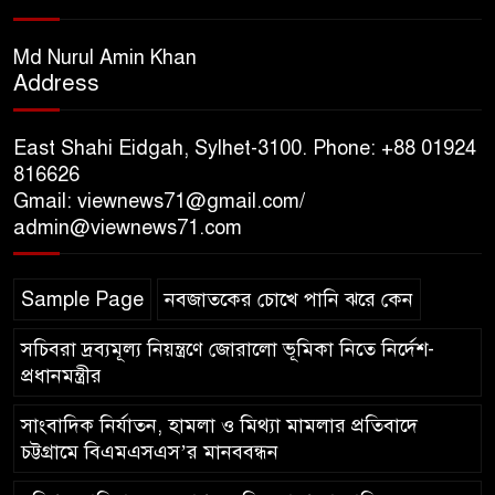
অর্পণ ও জুলাই গণঅভ্যুত্থানের
শহীদদের প্রতি গভীর শ্রদ্ধা নিবেদন করেন
Md Nurul Amin Khan
Address
১০ লাখ টাকার চেক ডিজঅনার
মামলায় এক বছরের সাজা
East Shahi Eidgah, Sylhet-3100. Phone: +88 01924
816626
Gmail: viewnews71@gmail.com/
‘সমন্বিত উদ্যোগেই গড়ে উঠবে
admin@viewnews71.com
আধুনিক সিলেট’ – বাণিজ্যমন্ত্রী
Sample Page
নবজাতকের চোখে পানি ঝরে কেন
ত্রিতরঙ্গের বাদল সাঁঝের বর্ণাঢ্য
আয়োজন ‘শ্রাবনের মেঘগুলো’
সচিবরা দ্রব্যমূল্য নিয়ন্ত্রণে জোরালো ভূমিকা নিতে নির্দেশ-
প্রধানমন্ত্রীর
সাংবাদিক নির্যাতন, হামলা ও মিথ্যা মামলার প্রতিবাদে
চট্টগ্রামে বিএমএসএস’র মানববন্ধন