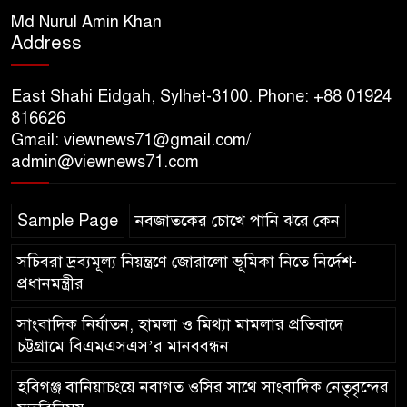
স্মৃতিস্তম্ভে পুষ্পস্তবক অর্পণের মাধ্যমে
Md Nurul Amin Khan
Address
জুলাই গণঅভ্যুত্থানের শহীদদের প্রতি
গভীর শ্রদ্ধা নিবেদন
East Shahi Eidgah, Sylhet-3100. Phone: +88 01924
যুক্তরাজ্যে বাংলাদেশিদের মধ্যে ৯৫
816626
Gmail: viewnews71@gmail.com/
শতাংশই সিলেটি
admin@viewnews71.com
সিলেট আরও দুইজনের মৃত্যু,
Sample Page
নবজাতকের চোখে পানি ঝরে কেন
হাসপাতালে ৩৫১ জন
সচিবরা দ্রব্যমূল্য নিয়ন্ত্রণে জোরালো ভূমিকা নিতে নির্দেশ-
প্রধানমন্ত্রীর
সাংবাদিক নির্যাতন, হামলা ও মিথ্যা মামলার প্রতিবাদে
চট্টগ্রামে বিএমএসএস’র মানববন্ধন
হবিগঞ্জ বানিয়াচংয়ে নবাগত ওসির সাথে সাংবাদিক নেতৃবৃন্দের