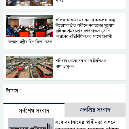
সম্পন্ন
কফিল আকামা নবায়ন না করলেও অন্য
নিয়োগকর্তার অধীনে নবায়নের সুযোগ
সৃষ্টিসহ শ্রমবাজার সম্প্রসারণে সৌদি
আরবের প্রতিনিধিদলের সাথে প্রবাসী
কল্যাণ মন্ত্রীর দ্বিপাক্ষিক বৈঠক
শনিবার থেকে সব বাসে জিপিএস
বাধ্যতামূলক
ট্যাগস :
জনপ্রিয় সংবাদ
সর্বশেষ সংবাদ
সংবাদমাধ্যমের স্বাধীনতা এখনো