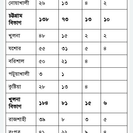
নোয়াখালী
২৬
১৩
৪
২
চট্টগ্রাম
১৩৮
৭৩
১৩
১০
বিভাগ
খুলনা
৪৮
১৫
২
২
যশোর
৫৫
৩১
৫
৪
বরিশাল
৫০
২১
৪
পটুয়াখালী
৩
১
কুষ্টিয়া
২৮
১৩
৪
খুলনা
১৮৪
৮১
১৫
৬
বিভাগ
রাজশাহী
৩৯
৮
৩
৫
রংপুর
৪১
২২
৯
৪