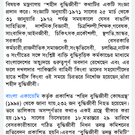
বিষয়ক মন্ত্রণালয় “শহীদ বুদ্ধিজীবী” কথাটির একটি সংজ্ঞা
প্রদান করে। সংজ্ঞাটি অনুযায়ী-১৯৭১ সালের ২৫ মার্চ থেকে
৩১ জানুয়ারি ১৯৭২ পর্যন্ত সময়কালে যেসব বাঙালি
সাহিত্যিক, দার্শনিক,বিজ্ঞানী, চিত্রশিল্পী,শিক্ষক,গবেষক,
সাংবাদিক,আইনজীবী, চিকিৎসক,প্রকৌশলী, স্থপতি,ভাস্কর,
সরকারি ও বেসরকারি
কর্মচারী,রাজনীতিক,সমাজসেবী,সংস্কৃতিসেবী, চলচ্চিত্র,নাটক
ও সংগীতের সঙ্গে সংশ্লিষ্ট ব্যক্তি বুদ্ধিবৃত্তিক কর্মকাণ্ডের মাধ্যমে
বাংলাদেশের অভ্যুদয়ে গুরুত্বপূর্ণ অবদান রেখেছেন এবং এর
ফলে দখলদার পাকিস্তানি বাহিনী কিংবা তাদের সহযোগীদের
হাতে শহীদ কিংবা ওই সময়ে চিরতরে নিখোঁজ হয়েছেন,তাঁরা
শহীদ বুদ্ধিজীবী।
বাংলা একাডেমি
কর্তৃক প্রকাশিত ‘শহিদ বুদ্ধিজীবী কোষগ্রন্থ’
(১৯৯৪) থেকে জানা যায়,২৩২ জন বুদ্ধিজীবী নিহত হয়েছেন।
তবে তালিকায় অসম্পূর্ণতার কথাও একই গ্রন্থে স্বীকার করা
হয়।১৯৭১ সালের ডিসেম্বরের ১৮,মতান্তরে ২৯ তারিখে
বেসরকারীভাবে গঠিত বুদ্ধিজীবী নিধন তদন্ত কমিশনের
প্রতিবেদন প্রকাশিত হয়নি।এরপর “বুদ্ধিজীবী তদন্ত কমিটি”