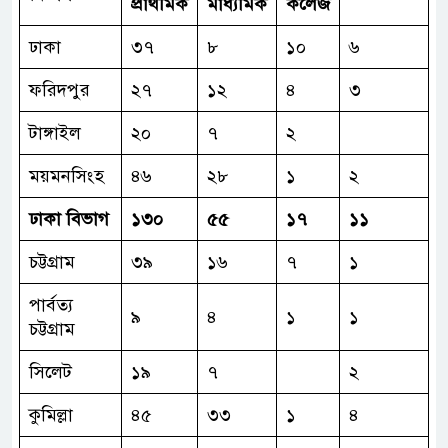
প্রাথমিক
মাধ্যমিক
কলেজ
ঢাকা
৩৭
৮
১০
৬
ফরিদপুর
২৭
১২
৪
৩
টাঙ্গাইল
২০
৭
২
ময়মনসিংহ
৪৬
২৮
১
২
ঢাকা
বিভাগ
১৩০
৫৫
১৭
১১
চট্টগ্রাম
৩৯
১৬
৭
১
পার্বত্য
৯
৪
১
১
চট্টগ্রাম
সিলেট
১৯
৭
২
কুমিল্লা
৪৫
৩৩
১
৪