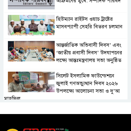
আক্রমণের মুখে: সম্পাদক পরিষদ
হিউম্যান রাইটস ওয়াচ ট্রাষ্টের
মাসবপ্যাপী সেহরি বিতরণ চলমান
আন্তর্জাতিক অভিবাসী দিবস’ এবং
‘জাতীয় প্রবাসী দিবস’ উদযাপনের
লক্ষ্যে আন্তঃমন্ত্রণালয় সভা অনুষ্ঠিত
সিলেট ইসলামিক ফাউন্ডেশনে
জুলাই গণঅভ্যুত্থান দিবস ২০২৬
উপলক্ষ্যে আলোচনা সভা ও দু’আ
মাহফিল
পরিবেশ রক্ষায় ব্যক্তিগত উদ্যোগ
সমাজের জন্য অনুকরণীয় মডেল-
বিভাগীয় কমিশনার