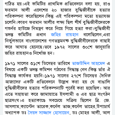
গঠিত হয়।এই কমিটির প্রাথমিক প্রতিবেদনে বলা হয়, রাও
ফরমান আলী এদেশের ২০ হাজার বুদ্ধিজীবীকে হত্যার
পরিকল্পনা করেছিলেন।কিন্তু এই পরিকল্পনা মতো হত্যাযজ্ঞ
চলেনি।কারণ ফরমান আলীর লক্ষ্য ছিল শীর্ষ বুদ্ধিজীবীদেরকে
গভর্নর হাউজে নিমন্ত্রণ করে নিয়ে গিয়ে হত্যা করা।বুদ্ধিজীবী
তদন্ত কমিটির প্রধান
জহির রায়হান
বলেছিলেন,এরা
নির্ভুলভাবে বাংলাদেশের গণতন্ত্রমনষ্ক বুদ্ধিজীবীদেরকে বাছাই
করে আঘাত হেনেছে।তবে ১৯৭২ সালের ৩০শে জানুয়ারি
জহির রায়হানও নিখোঁজ হন।
১৯৭১ সালের ৩১শে ডিসেম্বর তারিখে
তাজউদ্দিন আহমেদ
এ
বিষয়ে একটি তদন্ত কমিশন গঠনের সিদ্ধান্ত নেন।কিন্ত তাঁর ঐ
সিদ্ধান্ত কার্যকর হয়নি।১৯৭১ সালের ২৭শে ডিসেম্বর
দৈনিক
আজাদের
একটি প্রতিবেদনে উল্লেখ করা হয় যে বাঙালি
বুদ্ধিজীবীদের হত্যার পরিকল্পনাটি পূর্বেই করা হয়েছিল। আর
এতে সহায়তা করে জামায়াতে ইসলামী ও এর ছাত্র সংগঠন
ছাত্রসংঘ।এ হত্যাকাণ্ডে সবচেয়ে সক্রিয় ছিলেন ব্রি. জে.
আসলাম,ক্যাপ্টেন তারেক,কর্নেল তাজ,কর্নেল তাহের,উপাচার্য
অধ্যাপক ডঃ
সৈয়দ সাজ্জাদ হোসায়েন
, ডঃ মোহর আলী, আল