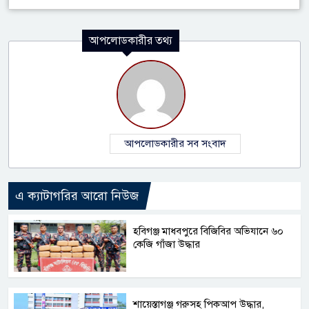
আপলোডকারীর তথ্য
আপলোডকারীর সব সংবাদ
এ ক্যাটাগরির আরো নিউজ
হবিগঞ্জ মাধবপুরে বিজিবির অভিযানে ৬০
কেজি গাঁজা উদ্ধার
শায়েস্তাগঞ্জ গরুসহ পিকআপ উদ্ধার,