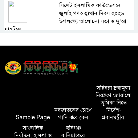
সিলেট ইসলামিক ফাউন্ডেশনে
জুলাই গণঅভ্যুত্থান দিবস ২০২৬
উপলক্ষ্যে আলোচনা সভা ও দু’আ
মাহফিল
পরিবেশ রক্ষায় ব্যক্তিগত উদ্যোগ
সমাজের জন্য অনুকরণীয় মডেল-
বিভাগীয় কমিশনার
সিলেট মেট্রোপলিটন পুলিশ
কমিশনার জুলাই স্মৃতিস্তম্ভে পুষ্পস্তবক
সচিবরা দ্রব্যমূল্য
অর্পণ ও জুলাই গণঅভ্যুত্থানের
নিয়ন্ত্রণে জোরালো
শহীদদের প্রতি গভীর শ্রদ্ধা নিবেদন করেন
ভূমিকা নিতে
নবজাতকের চোখে
নির্দেশ-
Sample Page
পানি ঝরে কেন
প্রধানমন্ত্রীর
১০ লাখ টাকার চেক ডিজঅনার
মামলায় এক বছরের সাজা
সাংবাদিক
হবিগঞ্জ
নির্যাতন, হামলা ও
বানিয়াচংয়ে