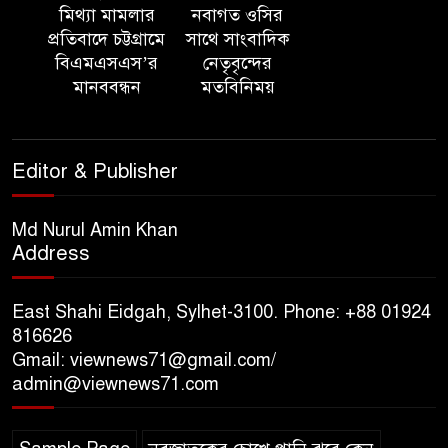
মিথ্যা মামলার
নবাগত ওসির
‘সমন্বিত উদ্যোগেই গড়ে উঠবে
প্রতিবাদে চট্টগ্রামে
সাথে সাংবাদিক
আধুনিক সিলেট’ – বাণিজ্যমন্ত্রী
বিএমএসএস’র
নেতৃবৃন্দের
মানববন্ধন
মতবিনিময়
ত্রিতরঙ্গের বাদল সাঁঝের বর্ণাঢ্য
আয়োজন ‘শ্রাবনের মেঘগুলো’
Editor & Publisher
সিলেট রেঞ্জের ডিআইজি জুলাই
স্মৃতিস্তম্ভে পুষ্পস্তবক অর্পণের মাধ্যমে
Md Nurul Amin Khan
Address
জুলাই গণঅভ্যুত্থানের শহীদদের প্রতি
গভীর শ্রদ্ধা নিবেদন
East Shahi Eidgah, Sylhet-3100. Phone: +88 01924
যুক্তরাজ্যে বাংলাদেশিদের মধ্যে ৯৫
816626
Gmail: viewnews71@gmail.com/
শতাংশই সিলেটি
admin@viewnews71.com
সিলেট আরও দুইজনের মৃত্যু,