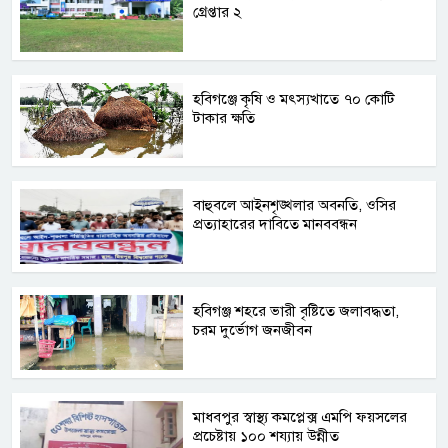
গ্রেপ্তার ২
হবিগঞ্জে কৃষি ও মৎস্যখাতে ৭০ কোটি
টাকার ক্ষতি
বাহুবলে আইনশৃঙ্খলার অবনতি, ওসির
প্রত্যাহারের দাবিতে মানববন্ধন
হবিগঞ্জ শহরে ভারী বৃষ্টিতে জলাবদ্ধতা,
চরম দুর্ভোগ জনজীবন
মাধবপুর স্বাস্থ্য কমপ্লেক্স এমপি ফয়সলের
প্রচেষ্টায় ১০০ শয্যায় উন্নীত