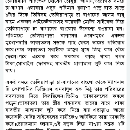
চেয়ারম্যান পারভেজ হোসেন চৌধুরী জানান,উল্লেখিত সময়ে
চা-বাগান এলাকায় প্রচুর পরিমান কুয়াশা পড়ে।রাত সাড়ে
৯টার দিকে তিনিসহ তেলিয়াপাড়া চা বাগানের আলম বাবু
নামে একজন প্রাইভেটকারসহ কয়েকটি মোটর সাইকেল নিয়ে
তেলিয়াপাড়া চা বাগানের বাংলোর উদ্দেশ্যে রওয়ানা হন।
পথিমধ্যে তেলিয়াপাড়া বাগানের প্রবেশমুখে একদল
মুখোশদারি ডাকাতদল সড়কে গাছ ফেলে তাদের গতিরোধ
করে।পরে ডাকাতরা সবাইকে অস্ত্রের মুখে জিম্ম করে বেঁধে
ফেলে।পরে একেক করে সকলের কাছে থাকা নগদ
টাকা,মোবাইল ফোনসহ যাবতীয় মালামাল লুট করে নিয়ে
যায়।
একই সময়ে তেলিয়াপাড়া চা-বাগানের বাংলো থেকে ন্যাশনাল
টি কোম্পানির ডিজিএম এমদাদুল হক মিঠু তার পরিবারের
সদস্যদের নিয়ে ফিরছিলেন।তিনিও ডাকাতদলের কবলে
পড়েন।ডাকাতরা তার স্ত্রীর গহনাসহ তাদের সাথে থাকা
যাবতীয় মালামাল লুট করে নিয়ে যায়।এছাড়াও আরো
কয়েকটি মোটর সাইকেলের যাত্রীকেও আটকিয়ে তারা ডাকাতি
করে।চেয়ারম্যান জানান,ওই সড়ক দিয়ে যাওয়া অন্তত ৭টি