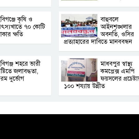
বিগঞ্জে কৃষি ও
বাহুবলে
মৎস্যখাতে ৭০ কোটি
আইনশৃঙ্খলার
াকার ক্ষতি
অবনতি, ওসির
প্রত্যাহারের দাবিতে মানববন্ধন
বিগঞ্জ শহরে ভারী
মাধবপুর স্বাস্থ্য
ৃষ্টিতে জলাবদ্ধতা,
কমপ্লেক্স এমপি
রম দুর্ভোগ
ফয়সলের প্রচেষ্টায
১০০ শয্যায় উন্নীত