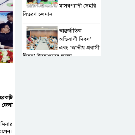
মাসবপ্যাপী সেহরি
বিতরণ চলমান
আন্তর্জাতিক
অভিবাসী দিবস’
এবং ‘জাতীয় প্রবাসী
দিবস’ উদযাপনের লক্ষ্যে
আন্তঃমন্ত্রণালয় সভা অনুষ্ঠিত
সিলেট ইসলামিক
ফাউন্ডেশনে জুলাই
আরেকটি
গণঅভ্যুত্থান দিবস
জ জেলা
২০২৬ উপলক্ষ্যে আলোচনা সভা ও
দু’আ মাহফিল
 মিনার
পরিবেশ রক্ষায়
 বলেন।