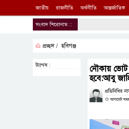
জাতীয়
রাজনীতি
অর্থনীতি
আন্তর্জাতিক
সংবাদ শিরোনাম ::
প্রচ্ছদ /
হবিগঞ্জ
ট্যাগস :
নৌকায় ভোট 
হবে:আবু জাহ
প্রতিনিধির ন
আপডেট সময় : 