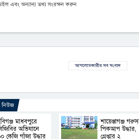
ল এবং অন্যান্য তথ্য সংরক্ষন করুন
আপলোডকারীর সব সংবাদ
ো নিউজ
বিগঞ্জ মাধবপুরে
শায়েস্তাগঞ্জ গরু
িজিবির অভিযানে
পিকআপ উদ্ধার,
০ কেজি গাঁজা উদ্ধার
গ্রেপ্তার ২