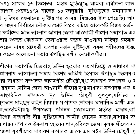
১ সালের ১৬ ডিসেম্বর মহান মুক্তিযুদ্ধে আমরা স্বাধীনতা লা
 কারাগার থেকে১৯৭২ সালের ১০ জানুয়ারি মুক্তিযুদ্ধের মহানায়ক
খ মুজিবর রহমানের মুক্তির পর আমরা বিজয়ের স্বাদ পেয়েছি। আ
তীয় সংসদ নির্বাচনে নৌকায় ভোট বিপ্লব ঘটিয়ে আরেকটি বিজয় অর্জ
া কর্মীদের প্রতি আহবান জানান জেলা আওয়ামী লীগের সভাপতি এ
ার শুরুতে কোরআন তেলাওয়াত করেন মাওলানা মহিবুর রহমান 
 করেন মাধব চক্রবর্তী।এরপর মহান মুক্তিযুদ্ধে সকল শহীদদের স্ম
 করেন আলোচনা সভায় উপস্থিত দলীয় নেতাাকর্মীরা।
ীগের সভাপতি মিজবাহ উদ্দিন ভূইয়ার সভাপতিত্বে ও সাধারণ স
চালনায় আলোচনা সভায় বিশেষ অতিথি হিসাবে উপস্থিত ছিলেন-হ
র সাধারণ সম্পাদক আলমগীর চৌধুরী,যুগ্ম সাধারণ সম্পাদক ও হ
হমান সেলিম,জেলা আওয়ামী লীগের যুগ্ম সাধারণ সম্পাদক এড. 
,সাংগঠনিক সম্পাদক নুর উদ্দিন চৌধুরী বুলবুল,মশিউর 
লতান মাহমুদ,আইন বিষয়ক সম্পাদক নৌকার মনোনিত প্রার্থী এড
ল,আজমিরীগঞ্জ উপজেলা পরিষদ চেয়ারম্যান মর্তুজা হাছান,বানি
গের সভাপতি বীর মুক্তিযোদ্ধা আমীর হোসেন মাষ্টার,সাধারণ স
ক সাধারন সম্পাদক ইকবাল হোসেন খান,হবিগঞ্জ জেলা কৃষক লীগের 
া,জেলা যুবলীগের সাধারণ সম্পাদক এ কে এম মঈন উদ্দিন চৌধুরী 