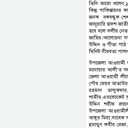
তিনি আরো বলেন,১৯৭
কিন্তু পাকিস্তানের
জনক বঙ্গবন্ধুক শে
জানুয়ারি দ্বাদশ জা
হবে বলে দলীয় নেত
জাহির।আলোচনা সভ
উদ্দিন ও গীতা পাঠ
মিনিট নীরবতা পালন
উপজেলা আওয়ামী ল
মনোয়ার আলী’র সঞ্
জেলা আওয়ামী লীগে
পৌর মেয়র আতাউর র
রহমান তালুকদার
শামীম,এডভোকেট সু
উদ্দিন শরীফ রুয়ে
উপজেলা আওয়ামীলী
আঙ্গুর মিয়া,সাবে
হুমায়ুন কবীর রেজ