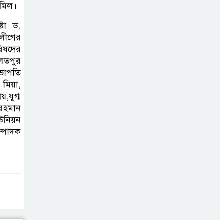
ামিল।
গড়ে উঠবে আধুনিক
সিলেট’ –
্টা ড.
বাণিজ্যমন্ত্রী
রলীগের
িষদের
ত্রিতরঙ্গের বাদল
ৌলতপুর
সভাপতি
সাঁঝের বর্ণাঢ্য
 মিয়া,
আয়োজন ‘শ্রাবনের
,যুগ্ম
মেঘগুলো’
রহমান
নিয়ন
সিলেট রেঞ্জের
ম্পাদক
ডিআইজি জুলাই
স্মৃতিস্তম্ভে পুষ্পস্তবক
অর্পণের মাধ্যমে জুলাই গণঅভ্যুত্থানের
শহীদদের প্রতি গভীর শ্রদ্ধা নিবেদন
যুক্তরাজ্যে