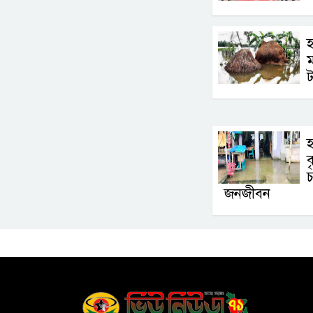
হ
ট
হ
ব
চ
জনজীবন