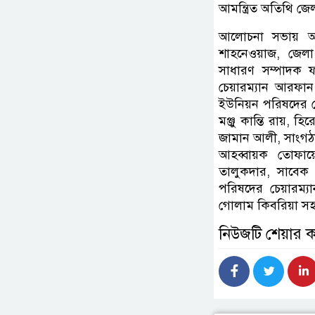
আমন্ত্রিত অতিথি জেল
আলোচনা সভায় অন্য
শাহনেওয়াজ, জেলা
সাধারণ সম্পাদক 
চেয়ারম্যান আরফান
ইউনিয়ন পরিষদের চ
মঞ্জু কান্তি রায়, 
জামান আলী, সাংগঠনি
আহব্বায়ক তোফায
তালুকদার, সাবেক 
পরিষদের চেয়ারম্
গোলাম কিবরিয়া সহ
নিউজটি শেয়ার 