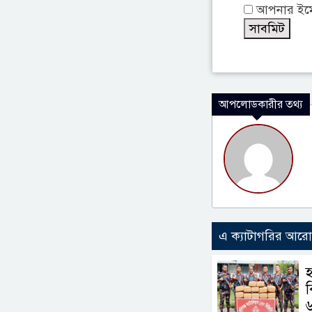
আপনার ইমেই
আপলোডকারীর তথ্য
এ ক্যাটাগরির আর
হ
ব
৬