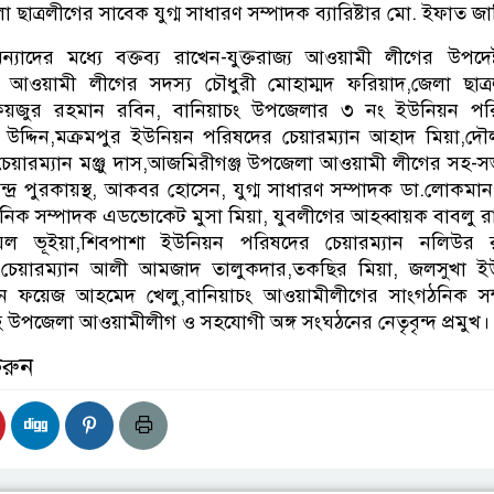
া ছাত্রলীগের সাবেক যুগ্ম সাধারণ সম্পাদক ব্যারিষ্টার মো. ইফাত জ
াদের মধ্যে বক্তব্য রাখেন-যুক্তরাজ্য আওয়ামী লীগের উপদেষ
 আওয়ামী লীগের সদস্য চৌধুরী মোহাম্মদ ফরিয়াদ,জেলা ছাত্
ফয়জুর রহমান রবিন, বানিয়াচং উপজেলার ৩ নং ইউনিয়ন পর
 উদ্দিন,মক্রমপুর ইউনিয়ন পরিষদের চেয়ারম্যান আহাদ মিয়া,দ
েয়ারম্যান মঞ্জু দাস,আজমিরীগঞ্জ উপজেলা আওয়ামী লীগের সহ-
হিরেন্দ্র পুরকায়স্থ, আকবর হোসেন, যুগ্ম সাধারণ সম্পাদক ডা.লোকমান
ক সম্পাদক এডভোকেট মুসা মিয়া, যুবলীগের আহব্বায়ক বাবলু রায়
়েল ভূইয়া,শিবপাশা ইউনিয়ন পরিষদের চেয়ারম্যান নলিউর 
চেয়ারম্যান আলী আমজাদ তালুকদার,তকছির মিয়া, জলসুখা ইউ
যান ফয়েজ আহমেদ খেলু,বানিয়াচং আওয়ামীলীগের সাংগঠনিক স
 উপজেলা আওয়ামীলীগ ও সহযোগী অঙ্গ সংঘঠনের নেতৃবৃন্দ প্রমুখ।
করুন