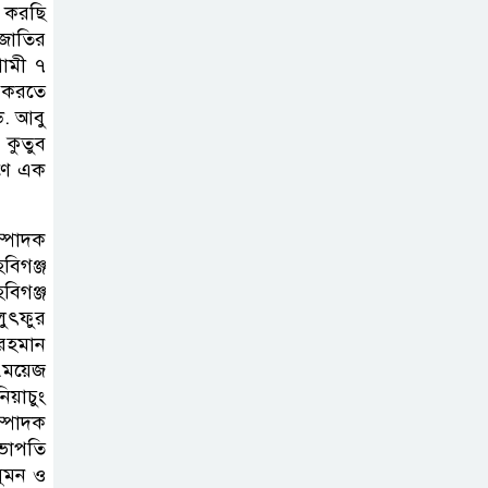
ভ করছি
ব্যক্তিগত উদ্যোগ
 জাতির
সমাজের জন্য
গামী ৭
অনুকরণীয় মডেল-বিভাগীয় কমিশনার
ন করতে
ড. আবু
সিলেট মেট্রোপলিটন
কুতুব
পুলিশ কমিশনার
রণে এক
জুলাই স্মৃতিস্তম্ভে
পুষ্পস্তবক অর্পণ ও জুলাই
ম্পাদক
গণঅভ্যুত্থানের শহীদদের প্রতি গভীর
বিগঞ্জ
শ্রদ্ধা নিবেদন করেন
বিগঞ্জ
লুৎফুর
রহমান
১০ লাখ টাকার চেক
.ময়েজ
ডিজঅনার মামলায়
য়াচুং
এক বছরের সাজা
ম্পাদক
সভাপতি
‘সমন্বিত উদ্যোগেই
সুমন ও