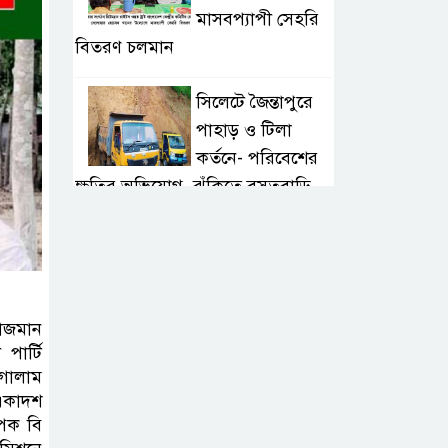
মাসবপ্যাপী সেহরি
বিতরণ চলমান
সিলেটে জৈন্তাপুরে
পাহাড় ও টিলা
কর্তনে- পরিবেশের
ক্ষতির অভিযোগ, ঝুঁকিতে বসতবাড়ি
সিলেটে মাজারে গান
গাইতে এসে
বাউলশিল্পী পেহলি
ভৈরবী সড়ক দুর্ঘটনায় নিহত
রাজমান
ার্টি
 গোলাম
সিলেটের
 একাদশ
ওসমানীনগর
াপক বি
এলাকায় ঢাকা-