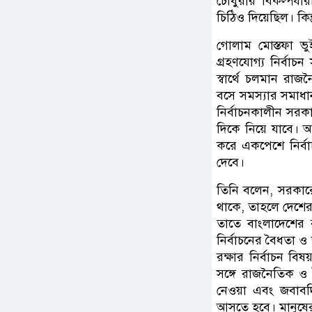
চৌধুরীর বিকল্পধার
চিঠিও দিয়েছিল। কিন
গোলাম মোস্তফা ভুই
গ্রহণযোগ্য নির্বাচ
স্বার্থে চলমান রা
বসে সমস্যার সমাধা
নির্বাচনকালীন সরক
দিকে নিয়ে যাবে। 
করে একপেশে নির্ব
দেবে।
তিনি বলেন, সরকার
থাকে, তাহলে দেশের জ
তাতে বাংলাদেশের র
নির্বাচনের বৈধতা ও
রক্ষার নির্বাচন বি
সঙ্গে রাজনৈতিক ও ন
নেওয়া এবং জবাবদিহ
আসতে হবে। মানুষের