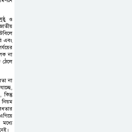
কমিশনে
সিলেট মহাসড়কে দুটি যাত্রীবাহী বাসের
মুখোমুখি সংঘর্ষে নিহত ৯, পরিবারকে
ষ্ঠু ও
আর্থিক সহযোগিতা
জাতীয়
টেবিলে
আন্তর্জাতিক
রি এবং
অভিবাসী দিবস’
্যয়ের
এবং ‘জাতীয় প্রবাসী
ূলক না
ে ঠেলে
দিবস’ উদযাপনের লক্ষ্যে
আন্তঃমন্ত্রণালয় সভা অনুষ্ঠিত
তা না
সিলেট ইসলামিক
াচ্ছে,
কিন্তু
ফাউন্ডেশনে জুলাই
 নিয়ম
গণঅভ্যুত্থান দিবস
বৈধতার
২০২৬ উপলক্ষ্যে আলোচনা সভা ও
এগিয়ে
দু’আ মাহফিল
 মধ্যে
নেই।