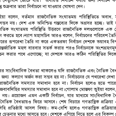
া নেত্বাধীন জোটে যায়। এবারও নির্বাচন করার জন্য নির্বাচন 
্তু শুক্রবার তারা নির্বাচনে না যাওয়ার ঘোষণা দেন।
য়া বলেন, বর্তমান রাজনৈতিক সংঘাতময় পরিস্থিতিতে অবাধ, সু
ন সম্ভব নয়। দেশ এক অনিশ্চিত গন্তব্যের দিকে অগ্রসর হচ্ছে। তাই 
জনৈতিক সংঘাতময় পরিস্থিতি উত্তরণে রাজনৈতিক দলগুলোকে এক 
ন করতে হবে।ন্যাপ মহাসচিব আরও বলেন, নির্বাচনের পরিবেশ তৈ
ারের রূপরেখা তৈরি না করে একতরফা নির্বাচন দেশকে ভয়াবহ বিপর
আন্তর্জাতিক মহল বারবার সতর্ক করার পরও নির্বাচনকে অংশগ্রহণম
াচন করার পথে এগোচ্ছে; যা দেশকে আরও কঠিন পরিস্থিতির দিক
ের সাংবিধানিক বৈধতা থাকলেও যদি রাজনৈতিক এবং নৈতিক বৈধ
ন্য কল্যাণ অর্জন করা সম্ভব হয় না। নির্বাচনের যে পথরেখা দেখা য
াজনৈতিক সমস্যার সমাধান হবে না। নির্বাচন হলেও হতে পারে, 
 জবাবদিহির সমস্যার সমাধান হবে না।গোলাম মোস্তফা ভুইয়া বলেন,
ষয় নয়। প্রয়োজন এমন একটি নির্বাচন, যার মাধ্যমে সাংবিধানিক 
ৈতিক বৈধতায়ও ফিরে আসবে। শেষ বিচারে গণতান্ত্রিক প্রক্রিয়া 
ি প্রতিষ্ঠাই আসল বিষয়। কম-বেশি হলেও গণতান্ত্রিক প্রক্রিয়ার
 চেতনার মধ্যে আসতে হবে। দেশকে এগিয়ে নিতে হলে এর বিকল্প 