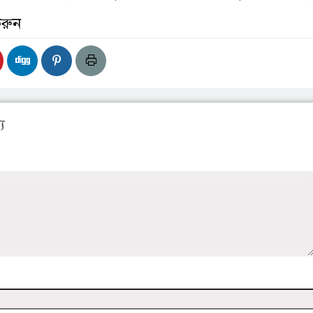
করুন
য