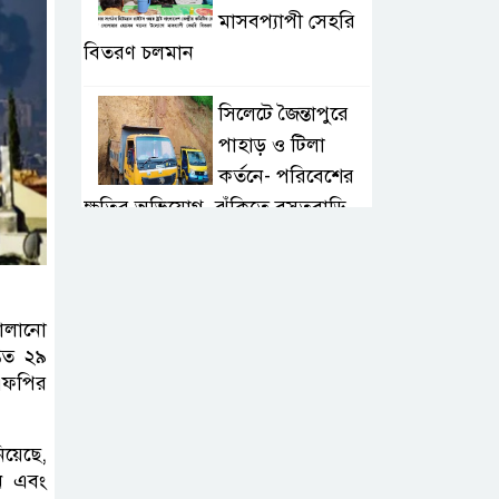
মাসবপ্যাপী সেহরি
বিতরণ চলমান
সিলেটে জৈন্তাপুরে
পাহাড় ও টিলা
কর্তনে- পরিবেশের
ক্ষতির অভিযোগ, ঝুঁকিতে বসতবাড়ি
সিলেটে মাজারে গান
গাইতে এসে
চালানো
বাউলশিল্পী পেহলি
্তত ২৯
ভৈরবী সড়ক দুর্ঘটনায় নিহত
 এএফপির
সিলেটের
ওসমানীনগর
িয়েছে,
ন এবং
এলাকায় ঢাকা-