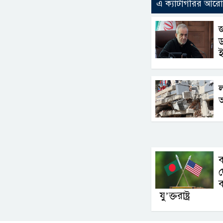
এ ক্যাটাগরির আর
জ
ড
ল
দ
ব
যু’ক্তরাষ্ট্র