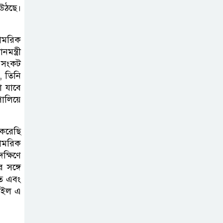
পরিবেশ রক্ষায়
 উঠছে।
ব্যক্তিগত উদ্যোগ
সমাজের জন্য
েসামরিক
অনুকরণীয় মডেল-বিভাগীয় কমিশনার
ন্ত্রী
া সংকট
সিলেট মেট্রোপলিটন
, তিনি
া যাবে
পুলিশ কমিশনার
পালিয়ে
জুলাই স্মৃতিস্তম্ভে
পুষ্পস্তবক অর্পণ ও জুলাই
গণঅভ্যুত্থানের শহীদদের প্রতি গভীর
করেছি
সামরিক
শ্রদ্ধা নিবেদন করেন
দক্ষিণে
 সঙ্গে
১০ লাখ টাকার চেক
তে এবং
ডিজঅনার মামলায়
সরাইল এ
এক বছরের সাজা