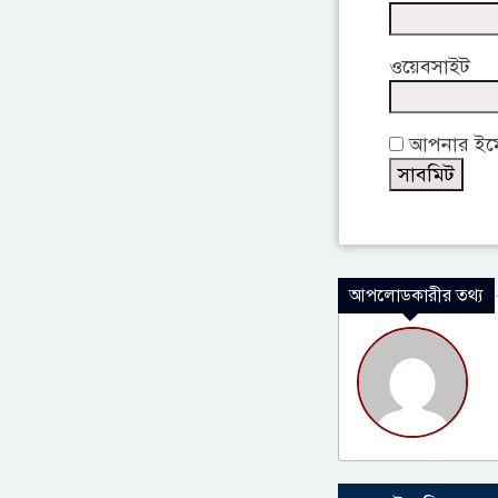
ওয়েবসাইট
আপনার ইমেই
আপলোডকারীর তথ্য