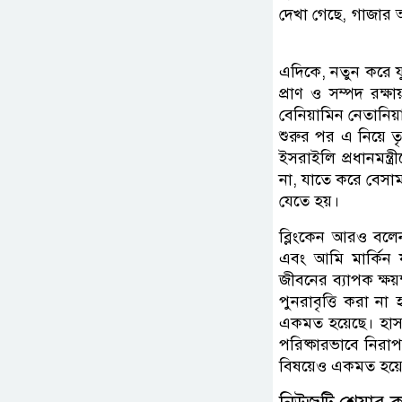
দেখা গেছে, গাজার অ
এদিকে, নতুন করে যুদ্
প্রাণ ও সম্পদ রক্ষ
বেনিয়ামিন নেতানিয
শুরুর পর এ নিয়ে 
ইসরাইলি প্রধানমন্ত
না, যাতে করে বেসামর
যেতে হয়।
ব্লিংকেন আরও বল
এবং আমি মার্কিন য
জীবনের ব্যাপক ক্ষয়
পুনরাবৃত্তি করা না 
একমত হয়েছে। হাসপ
পরিষ্কারভাবে নিরাপদ
বিষয়েও একমত হয়