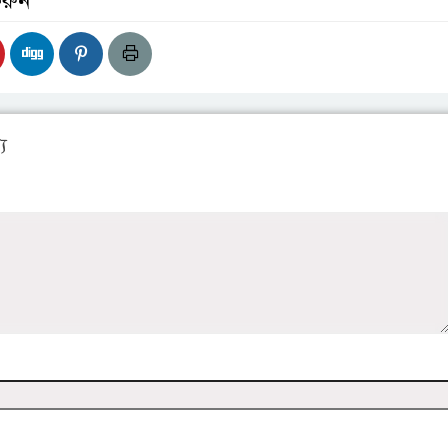
করুন
য