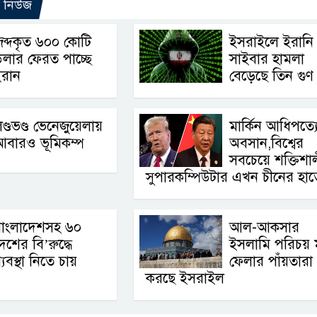
ো নিউজ
ব্দকৃত ৬০০ কোটি
ইসরাইলে ইরানি
লার ফেরত পাচ্ছে
সাইবার হামলা
ইরান
বেড়েছে তিন গুণ
ণ্ডভণ্ড ভেনেজুয়েলায়
মার্কিন আধিপত্য
আবারও ভূমিকম্প
অবসান,বিশ্বের
সবচেয়ে শক্তিশা
সুপারকম্পিউটার এখন চীনের হাত
বাংলাদেশসহ ৬০
আল-আকসার
েশের বি’রুদ্ধে
ইসলামি পরিচয় 
্যবস্থা নিতে চায়
ফেলার পাঁয়তারা
করছে ইসরাইল