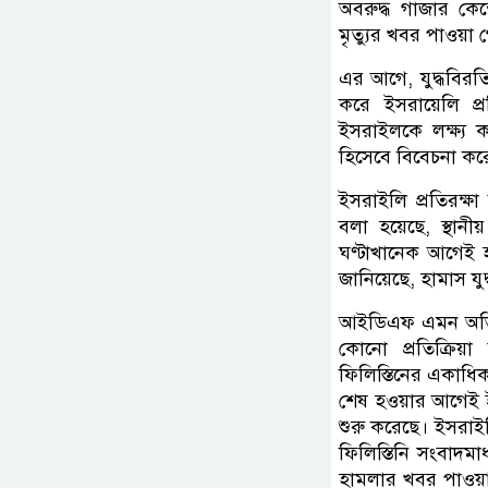
অবরুদ্ধ গাজার কে
মৃত্যুর খবর পাওয়া
এর আগে, যুদ্ধবিরত
করে ইসরায়েলি প্
ইসরাইলকে লক্ষ্য ক
হিসেবে বিবেচনা করে
ইসরাইলি প্রতিরক্ষা
বলা হয়েছে, স্থা
ঘণ্টাখানেক আগেই 
জানিয়েছে, হামাস যু
আইডিএফ এমন অভিয
কোনো প্রতিক্রিয়
ফিলিস্তিনের একাধিক 
শেষ হওয়ার আগেই ই
শুরু করেছে। ইসরাইল
ফিলিস্তিনি সংবাদম
হামলার খবর পাওয়া 