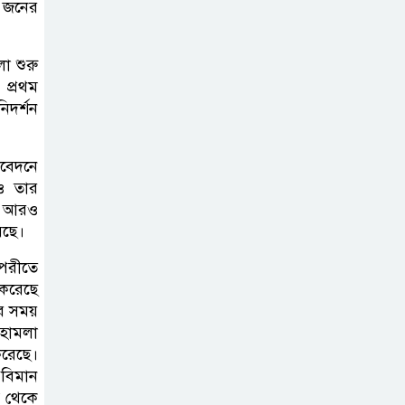
০ জনের
সিলেট মহাসড়কে দুটি যাত্রীবাহী বাসের
মুখোমুখি সংঘর্ষে নিহত ৯, পরিবারকে
আর্থিক সহযোগিতা
া শুরু
প্রথম
িদর্শন
আন্তর্জাতিক
অভিবাসী দিবস’
এবং ‘জাতীয় প্রবাসী
িবেদনে
েও তার
দিবস’ উদযাপনের লক্ষ্যে
এফ আরও
আন্তঃমন্ত্রণালয় সভা অনুষ্ঠিত
রেছে।
সিলেট ইসলামিক
পরীতে
 করেছে
ফাউন্ডেশনে জুলাই
র সময়
গণঅভ্যুত্থান দিবস
 হামলা
২০২৬ উপলক্ষ্যে আলোচনা সভা ও
করেছে।
দু’আ মাহফিল
 বিমান
র থেকে