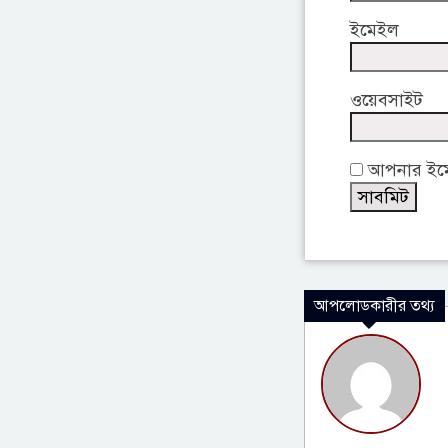
ইমেইল
ওয়েবসাইট
আপনার ইমেই
আপলোডকারীর তথ্য