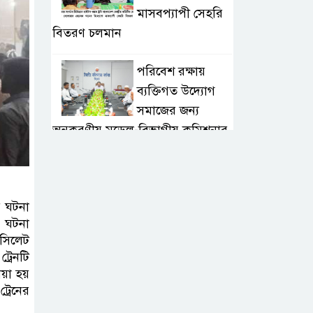
মাসবপ্যাপী সেহরি
বিতরণ চলমান
পরিবেশ রক্ষায়
ব্যক্তিগত উদ্যোগ
সমাজের জন্য
অনুকরণীয় মডেল-বিভাগীয় কমিশনার
সিলেট মেট্রোপলিটন
পুলিশ কমিশনার
র ঘটনা
জুলাই স্মৃতিস্তম্ভে
এ ঘটনা
পুষ্পস্তবক অর্পণ ও জুলাই
।সিলেট
গণঅভ্যুত্থানের শহীদদের প্রতি গভীর
্রেনটি
শ্রদ্ধা নিবেদন করেন
য়া হয়
্রেনের
১০ লাখ টাকার চেক