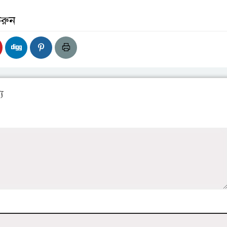
করুন
য