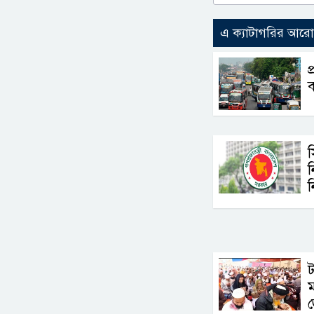
এ ক্যাটাগরির আর
প
ব
ন
ন
ট
ম