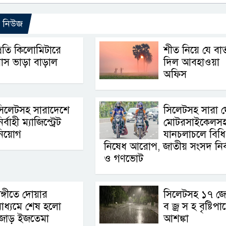
ো নিউজ
্রতি কিলোমিটারে
শীত নিয়ে যে বার্
াস ভাড়া বাড়াল
দিল আবহাওয়া
অফিস
সিলেটসহ সারাদেশে
সিলেটসহ সারা 
ির্বাহী ম্যাজিস্ট্রেট
মোটরসাইকেলস
িয়োগ
যানচলাচলে বিধি
নিষেধ আরোপ, জাতীয় সংসদ নির্
ও গণভোট
ঙ্গীতে দোয়ার
সিলেটসহ ১৭ জে
াধ্যমে শেষ হলো
ব জ্র স হ বৃষ্টিপ
জোড় ইজতেমা
আশঙ্কা