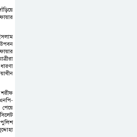
ডিজঅনার মামলায়
ঁড়িয়ে
এক বছরের সাজা
ায়ার
‘সমন্বিত উদ্যোগেই
 ইসলাম
গড়ে উঠবে আধুনিক
া উপবন
সিলেট’ –
ফায়ার
বাণিজ্যমন্ত্রী
াত্রীরা
 ধারণা
ত্রিতরঙ্গের বাদল
িয়াধীন
সাঁঝের বর্ণাঢ্য
আয়োজন ‘শ্রাবনের
 শরীফ
মেঘগুলো’
িএনপি-
পেয়ে
,সিলেট
সিলেট রেঞ্জের
 পুলিশ
ডিআইজি জুলাই
দ্দোহা
স্মৃতিস্তম্ভে পুষ্পস্তবক