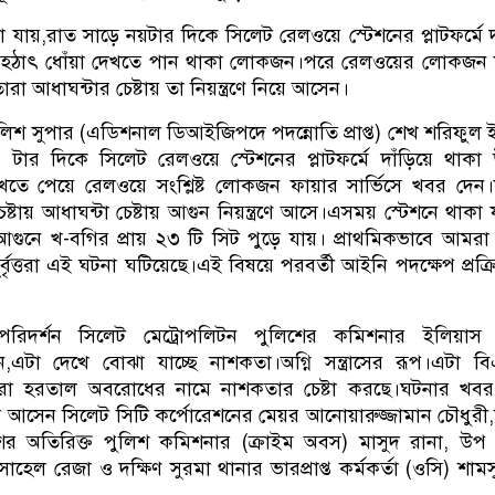
 জানা যায়,রাত সাড়ে নয়টার দিকে সিলেট রেলওয়ে স্টেশনের প্লাটফর্মে দা
হঠাৎ ধোঁয়া দেখতে পান থাকা লোকজন।পরে রেলওয়ের লোকজন ফ
রা আধাঘন্টার চেষ্টায় তা নিয়ন্ত্রণে নিয়ে আসেন।
লিশ সুপার (এডিশনাল ডিআইজিপদে পদন্নোতি প্রাপ্ত) শেখ শরিফুল
 টার দিকে সিলেট রেলওয়ে স্টেশনের প্লাটফর্মে দাঁড়িয়ে থাক
েখতে পেয়ে রেলওয়ে সংশ্লিষ্ট লোকজন ফায়ার সার্ভিসে খবর দেন।
েষ্টায় আধাঘন্টা চেষ্টায় আগুন নিয়ন্ত্রণে আসে।এসময় স্টেশনে থাকা য
আগুনে খ-বগির প্রায় ২৩ টি সিট পুড়ে যায়। প্রাথমিকভাবে আমরা
ুর্বৃত্তরা এই ঘটনা ঘটিয়েছে।এই বিষয়ে পরবর্তী আইনি পদক্ষেপ প্রক্র
পরিদর্শন সিলেট মেট্রোপলিটন পুলিশের কমিশনার ইলিয়াস
,এটা দেখে বোঝা যাচ্ছে নাশকতা।অগ্নি সন্ত্রাসের রূপ।এটা ব
ারা হরতাল অবরোধের নামে নাশকতার চেষ্টা করছে।ঘটনার খবর 
লে আসেন সিলেট সিটি কর্পোরেশনের মেয়র আনোয়ারুজ্জামান চৌধুরী
শের অতিরিক্ত পুলিশ কমিশনার (ক্রাইম অবস) মাসুদ রানা, উপ
হেল রেজা ও দক্ষিণ সুরমা থানার ভারপ্রাপ্ত কর্মকর্তা (ওসি) শামসু