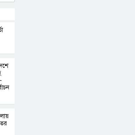
তা
দেশে
হ
-
বাচন
লায়
াতের