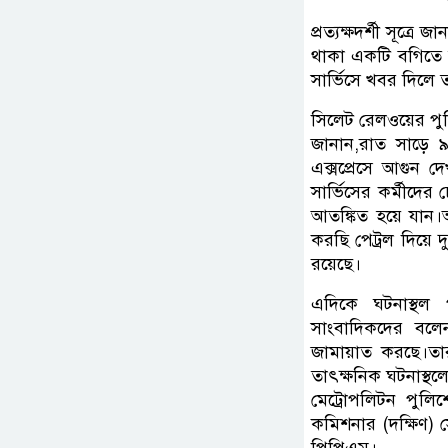
প্রত্যক্ষদর্শী সূত্রে
থাকা একটি বগিতে 
সার্ভিসে খবর দিলে তা
সিলেট রেলওয়ের পু
জানান,রাত সাড়ে ৯
এক্সপ্রেসে আগুন দ
সার্ভিসের কর্মীদের চ
আতঙ্কিত হয়ে যান।
করছি পেট্রল দিয়ে দ
রয়েছে।
এদিকে ঘটনাস্থল 
সাংবাদিকদের বলেন
জামায়াত করছে।ত
তাৎক্ষনিক ঘটনাস্থ
মেট্রোপলিটন পুলি
কমিশনার (দক্ষিণ) সো
পিপিএম।