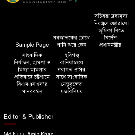
১০ লাখ টাকার চেক ডিজঅনার
সচিবরা দ্রব্যমূল্য
মামলায় এক বছরের সাজা
নিয়ন্ত্রণে জোরালো
ভূমিকা নিতে
নবজাতকের চোখে
নির্দেশ-
‘সমন্বিত উদ্যোগেই গড়ে উঠবে
Sample Page
পানি ঝরে কেন
প্রধানমন্ত্রীর
আধুনিক সিলেট’ – বাণিজ্যমন্ত্রী
সাংবাদিক
হবিগঞ্জ
নির্যাতন, হামলা ও
বানিয়াচংয়ে
ত্রিতরঙ্গের বাদল সাঁঝের বর্ণাঢ্য
মিথ্যা মামলার
নবাগত ওসির
আয়োজন ‘শ্রাবনের মেঘগুলো’
প্রতিবাদে চট্টগ্রামে
সাথে সাংবাদিক
বিএমএসএস’র
নেতৃবৃন্দের
মানববন্ধন
মতবিনিময়
সিলেট রেঞ্জের ডিআইজি জুলাই
স্মৃতিস্তম্ভে পুষ্পস্তবক অর্পণের মাধ্যমে
জুলাই গণঅভ্যুত্থানের শহীদদের প্রতি
Editor & Publisher
গভীর শ্রদ্ধা নিবেদন
যুক্তরাজ্যে বাংলাদেশিদের মধ্যে ৯৫
Md Nurul Amin Khan