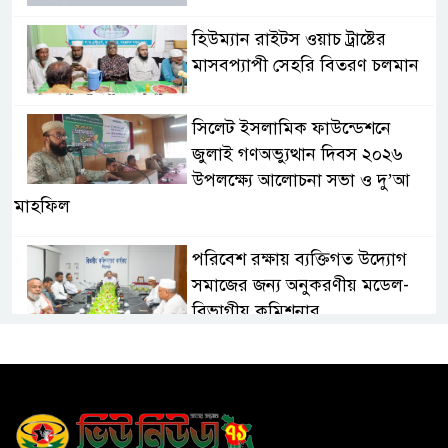
হিউম্যান রাইটস ওয়াচ ট্রাষ্টের
মাসবপ্যাপী সেহরি বিতরণ চলমান
সিলেট ইসলামিক ফাউন্ডেশনে
জুলাই গণঅভ্যুত্থান দিবস ২০২৬
উপলক্ষ্যে আলোচনা সভা ও দু’আ
মাহফিল
পরিবেশ রক্ষায় ব্যক্তিগত উদ্যোগ
সমাজের জন্য অনুকরণীয় মডেল-
বিভাগীয় কমিশনার
সিলেট মেট্রোপলিটন পুলিশ
কমিশনার জুলাই স্মৃতিস্তম্ভে পুষ্পস্তবক
অর্পণ ও জুলাই গণঅভ্যুত্থানের
শহীদদের প্রতি গভীর শ্রদ্ধা নিবেদন করেন