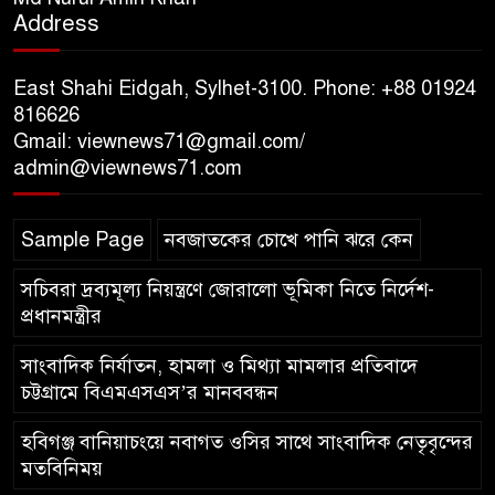
Address
শতাংশই সিলেটি
East Shahi Eidgah, Sylhet-3100. Phone: +88 01924
সিলেট আরও দুইজনের মৃত্যু,
816626
হাসপাতালে ৩৫১ জন
Gmail: viewnews71@gmail.com/
admin@viewnews71.com
সিলেট রেঞ্জের সম্মানিত ডিআইজি
মহোদয় ৫ আগস্ট ২০২৬ খ্রিস্টাব্দ
Sample Page
নবজাতকের চোখে পানি ঝরে কেন
স্মৃতিস্তম্ভে পুষ্পস্তবক অর্পণে জুলাই
গণঅভ্যুত্থানের শহীদদের প্রতি গভীর শ্রদ্ধা নিবেদন
সচিবরা দ্রব্যমূল্য নিয়ন্ত্রণে জোরালো ভূমিকা নিতে নির্দেশ-
প্রধানমন্ত্রীর
সাংবাদিক নির্যাতন, হামলা ও মিথ্যা মামলার প্রতিবাদে
চট্টগ্রামে বিএমএসএস’র মানববন্ধন
হবিগঞ্জ বানিয়াচংয়ে নবাগত ওসির সাথে সাংবাদিক নেতৃবৃন্দের
মতবিনিময়