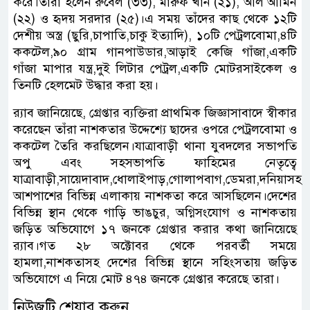
করে।তারা হলেন রুবেল (৩৩), মারুফ খান (২১), আল আমিন
(২২) ও হৃদয় সরদার (২৫)।এ সময় তাঁদের কাছ থেকে ১২টি
দেশীয় অস্ত্র (ছুরি,চাপাতি,চাকু ইত্যাদি), ১০টি পেট্রলবোমা,৪টি
ককটেল,৯০ গ্রাম গানপাউডার,আড়াই কেজি গাঁজা,একটি
গাঁজা মাপার যন্ত্র,দুই লিটার পেট্রল,একটি মোটরসাইকেল ও
তিনটি হেলমেট উদ্ধার করা হয়।
র‌্যাব জানিয়েছে, গ্রেপ্তার ব্যক্তিরা প্রাথমিক জিজ্ঞাসাবাদে স্বীকার
করেছেন তাঁরা নাশকতার উদ্দেশ্যে ছাদের ওপরে পেট্রলবোমা ও
ককটেল তৈরি করছিলেন।যাত্রাবাড়ী থানা যুবদলের সভাপতি
অপু এবং সহসভাপতি ফাহিমের নেতৃত্বে
যাত্রাবাড়ী,সায়েদাবাদ,ধোলাইপাড়,গোলাপবাগ,ডেমরা,দনিয়াসহ
আশপাশের বিভিন্ন এলাকায় নাশকতা করে আসছিলেন।দেশের
বিভিন্ন স্থান থেকে গাড়ি ভাঙচুর, অগ্নিসংযোগ ও নাশকতায়
জড়িত অভিযোগে ১৭ জনকে গ্রেপ্তার করার কথা জানিয়েছে
র‌্যাব।গত ২৮ অক্টোবর থেকে পরবর্তী সময়ে
হামলা,নাশকতাসহ দেশের বিভিন্ন স্থানে সহিংসতায় জড়িত
অভিযোগে এ নিয়ে মোট ৪৭৪ জনকে গ্রেপ্তার করেছে তারা।
নিউজটি শেয়ার করুন