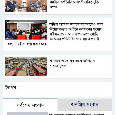
সমন্বিত অর্থনৈতিক অংশীদারিত্ব চুক্তি
সম্পন্ন
কফিল আকামা নবায়ন না করলেও অন্য
নিয়োগকর্তার অধীনে নবায়নের সুযোগ
সৃষ্টিসহ শ্রমবাজার সম্প্রসারণে সৌদি
আরবের প্রতিনিধিদলের সাথে প্রবাসী
কল্যাণ মন্ত্রীর দ্বিপাক্ষিক বৈঠক
শনিবার থেকে সব বাসে জিপিএস
বাধ্যতামূলক
ট্যাগস :
জনপ্রিয় সংবাদ
সর্বশেষ সংবাদ