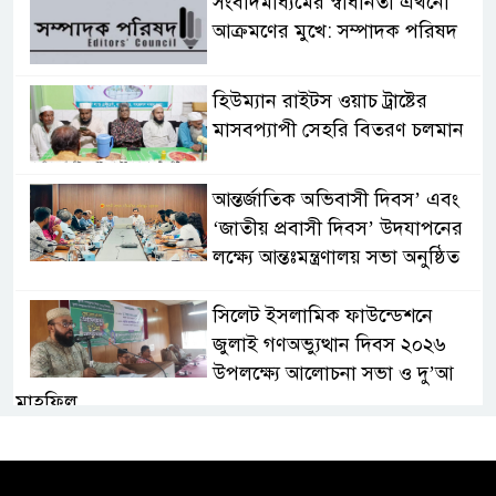
সংবাদমাধ্যমের স্বাধীনতা এখনো
আক্রমণের মুখে: সম্পাদক পরিষদ
হিউম্যান রাইটস ওয়াচ ট্রাষ্টের
মাসবপ্যাপী সেহরি বিতরণ চলমান
আন্তর্জাতিক অভিবাসী দিবস’ এবং
‘জাতীয় প্রবাসী দিবস’ উদযাপনের
লক্ষ্যে আন্তঃমন্ত্রণালয় সভা অনুষ্ঠিত
সিলেট ইসলামিক ফাউন্ডেশনে
জুলাই গণঅভ্যুত্থান দিবস ২০২৬
উপলক্ষ্যে আলোচনা সভা ও দু’আ
মাহফিল
পরিবেশ রক্ষায় ব্যক্তিগত উদ্যোগ
সমাজের জন্য অনুকরণীয় মডেল-