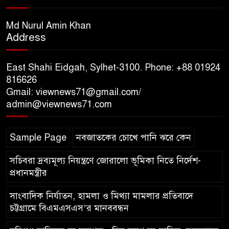
সিলেট রেঞ্জের ডিআইজি জুলাই
স্মৃতিস্তম্ভে পুষ্পস্তবক অর্পণের মাধ্যমে
Md Nurul Amin Khan
Address
জুলাই গণঅভ্যুত্থানের শহীদদের প্রতি
গভীর শ্রদ্ধা নিবেদন
East Shahi Eidgah, Sylhet-3100. Phone: +88 01924
যুক্তরাজ্যে বাংলাদেশিদের মধ্যে ৯৫
816626
Gmail: viewnews71@gmail.com/
শতাংশই সিলেটি
admin@viewnews71.com
সিলেট আরও দুইজনের মৃত্যু,
Sample Page
নবজাতকের চোখে পানি ঝরে কেন
হাসপাতালে ৩৫১ জন
সচিবরা দ্রব্যমূল্য নিয়ন্ত্রণে জোরালো ভূমিকা নিতে নির্দেশ-
প্রধানমন্ত্রীর
সাংবাদিক নির্যাতন, হামলা ও মিথ্যা মামলার প্রতিবাদে
চট্টগ্রামে বিএমএসএস’র মানববন্ধন