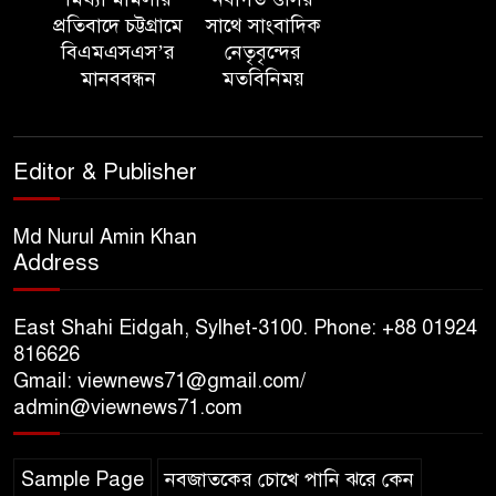
‘সমন্বিত উদ্যোগেই গড়ে উঠবে
প্রতিবাদে চট্টগ্রামে
সাথে সাংবাদিক
আধুনিক সিলেট’ – বাণিজ্যমন্ত্রী
বিএমএসএস’র
নেতৃবৃন্দের
মানববন্ধন
মতবিনিময়
ত্রিতরঙ্গের বাদল সাঁঝের বর্ণাঢ্য
আয়োজন ‘শ্রাবনের মেঘগুলো’
Editor & Publisher
সিলেট রেঞ্জের ডিআইজি জুলাই
স্মৃতিস্তম্ভে পুষ্পস্তবক অর্পণের মাধ্যমে
Md Nurul Amin Khan
Address
জুলাই গণঅভ্যুত্থানের শহীদদের প্রতি
গভীর শ্রদ্ধা নিবেদন
East Shahi Eidgah, Sylhet-3100. Phone: +88 01924
যুক্তরাজ্যে বাংলাদেশিদের মধ্যে ৯৫
816626
Gmail: viewnews71@gmail.com/
শতাংশই সিলেটি
admin@viewnews71.com
সিলেট আরও দুইজনের মৃত্যু,
Sample Page
নবজাতকের চোখে পানি ঝরে কেন
হাসপাতালে ৩৫১ জন