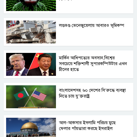
লণ্ডভণ্ড ভেনেজুয়েলায় আবারও ভূমিকম্প
মার্কিন আধিপত্যের অবসান,বিশ্বের
সবচেয়ে শক্তিশালী সুপারকম্পিউটার এখন
চীনের হাতে
বাংলাদেশসহ ৬০ দেশের বি’রুদ্ধে ব্যবস্থা
নিতে চায় যু’ক্তরাষ্ট্র
আল-আকসার ইসলামি পরিচয় মুছে
ফেলার পাঁয়তারা করছে ইসরাইল