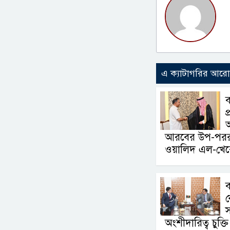
এ ক্যাটাগরির আর
ব
প
অ
আরবের উপ-পররাষ্ট্
ওয়ালিদ এল-খেরে
ব
ক
স
অংশীদারিত্ব চুক্তি 