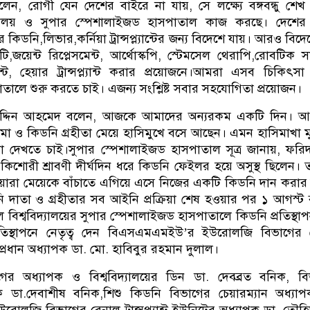
লেন, রোগী যেন দেশের বাইরে না যায়, সে লক্ষ্যে বঙ্গবন্ধু শেখ
দ্যালয় ও সুপার স্পেশালাইজড হাসপাতাল কাজ করছে। দেশের 
ষ করে কিডনি,লিভার,কর্নিয়া ট্রান্সপ্ল্যান্টের জন্য বিদেশে যায়। আরও বিদে
লিটি,জয়েন্ট রিপ্লেসমেন্ট, আর্থোস্কপি, স্টেমসেল থেরাপি,রোবটিক সা
ল্যান্ট, হেয়ার ট্রান্সপ্ল্যান্ট করার প্রয়োজনে।আমরা এসব চিকিৎসা
ালে শুরু করতে চাই। এজন্য সংশ্লিষ্ট সবার সহযোগিতা প্রয়োজন।
ফুদ্দিন আহমেদ বলেন, আজকে আমাদের অন্যরকম একটি দিন। আ
মা ও কিডনি গ্রহীতা মেয়ে হাসিমুখে বসে আছেন। এমন হাসিমাখা 
রা দেখতে চাই।সুপার স্পেশালাইজড হাসপাতাল সূত্র জানায়, ফরি
কিশোরী শ্রাবণী দীর্ঘদিন ধরে কিডনি ফেইলর হয়ে অসুস্থ ছিলেন। 
়ারা মেয়েকে বাঁচাতে এগিয়ে এসে নিজের একটি কিডনি দান করার 
 দাতা ও গ্রহীতার সব আইনি প্রক্রিয়া শেষ হওয়ার পর ১ আগস্ট বঙ্
বিশ্ববিদ্যালয়ের সুপার স্পেশালাইজড হাসপাতালে কিডনি প্রতিস্থা
রতিস্থাপনে নেতৃত্ব দেন বিএসএমএমইউ’র ইউরোলজি বিভাগের 
িটের প্রধান অধ্যাপক ডা. মো. হাবিবুর রহমান দুলাল।
িভাগের অধ্যাপক ও বিশ্ববিদ্যালয়ের ডিন ডা. দেবব্রত বনিক, ব
পক ডা.দেবাশীষ বনিক,শিশু কিডনি বিভাগের চেয়ারম্যান অধ্যা