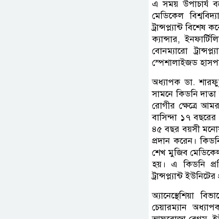
এ সময় উপাচার্য ব
মেডিকেল বিশ্ববি
ট্রান্সপ্ল্যান্ট বিশে
ক্যান্সার, ইনফার্টি
বোনম্যারো ট্রান্সপ্
স্পেশালাইজড হাসপাত
অধ্যাপক ডা. শার
সামনে কিডনি দাতা 
রোগীর ক্ষেত্রে আম
বাসিন্দা ১৭ বছরের 
৪৫ বছর বয়সী মনোয
প্রদান করেন। কিডনি
শেখ মুজিব মেডিকেল 
হয়। এ কিডনি প্
ট্রান্সপ্ল্যান্ট ইউন
অ্যানেস্থেশিয়া ব
চেয়ারম্যান অধ্যা