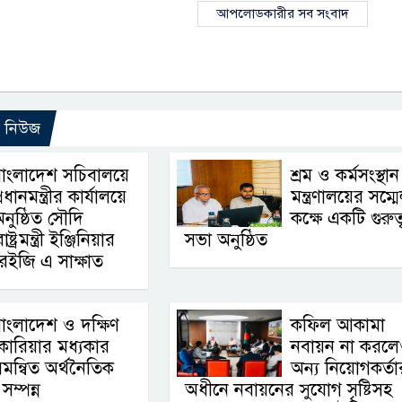
আপলোডকারীর সব সংবাদ
ো নিউজ
াংলাদেশ সচিবালয়ে
শ্রম ও কর্মসংস্থান
্রধানমন্ত্রীর কার্যালয়ে
মন্ত্রণালয়ের সম্ম
নুষ্ঠিত সৌদি
কক্ষে একটি গুরুত্ব
রমন্ত্রী ইঞ্জিনিয়ার
সভা অনুষ্ঠিত
ইজি এ সাক্ষাত
াংলাদেশ ও দক্ষিণ
কফিল আকামা
োরিয়ার মধ্যকার
নবায়ন না করল
মন্বিত অর্থনৈতিক
অন্য নিয়োগকর্তা
সম্পন্ন
অধীনে নবায়নের সুযোগ সৃষ্টিসহ