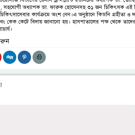
লজি বিভাগের রেনাল ট্রান্সপ্ল্যান্ট ইউনিটের অধ্যাপক ডা. তৌহ
ু, সহযোগী অধ্যাপক ডা. ফারুক হোসেনসহ ৩১ জন চিকিৎসক এই 
্ন চিকিৎসাসেবার কার্যক্রমে অংশ নেন।এ অনুষ্ঠানে কিডনি গ্রহীতা ও 
া এবং কেক কেটে বিদায় জানানো হয়। হাসপাতালের পক্ষ থেকে তাদে
চার্য।
করুন
য