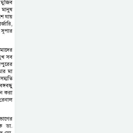
 মুজিব
জুলাই স্মৃতিস্তম্ভে
মানুষ
পুষ্পস্তবক অর্পণ ও জুলাই
শে যায়
গণঅভ্যুত্থানের শহীদদের প্রতি গভীর
র্জারি,
শ্রদ্ধা নিবেদন করেন
 সুপার
১০ লাখ টাকার চেক
মাদের
ডিজঅনার মামলায়
মুখ সব
এক বছরের সাজা
দপুরের
তার মা
সম্মতি
‘সমন্বিত উদ্যোগেই
গবন্ধু
গড়ে উঠবে আধুনিক
পন করা
সিলেট’ –
রেনাল
বাণিজ্যমন্ত্রী
িভাগের
ত্রিতরঙ্গের বাদল
পক ডা.
সাঁঝের বর্ণাঢ্য