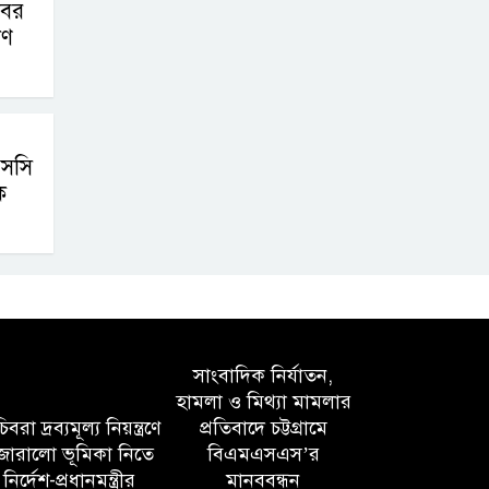
বের
াণ
সসি
ক
সাংবাদিক নির্যাতন,
হামলা ও মিথ্যা মামলার
বরা দ্রব্যমূল্য নিয়ন্ত্রণে
প্রতিবাদে চট্টগ্রামে
োরালো ভূমিকা নিতে
বিএমএসএস’র
নির্দেশ-প্রধানমন্ত্রীর
মানববন্ধন