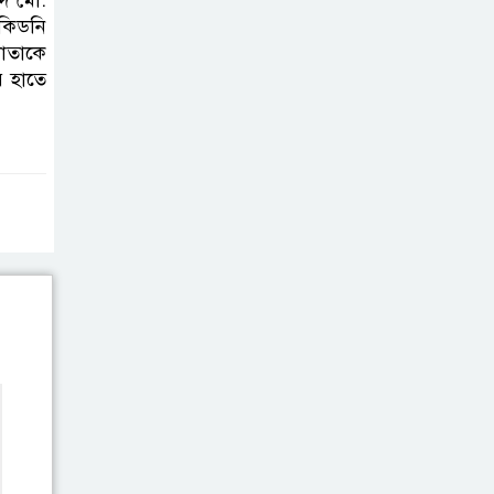
িদ মো.
আয়োজন ‘শ্রাবনের
কিডনি
মেঘগুলো’
দাতাকে
র হাতে
সিলেট রেঞ্জের
ডিআইজি জুলাই
স্মৃতিস্তম্ভে পুষ্পস্তবক
অর্পণের মাধ্যমে জুলাই গণঅভ্যুত্থানের
শহীদদের প্রতি গভীর শ্রদ্ধা নিবেদন
যুক্তরাজ্যে
বাংলাদেশিদের মধ্যে
৯৫ শতাংশই সিলেটি
সিলেট আরও
দুইজনের মৃত্যু,
হাসপাতালে ৩৫১