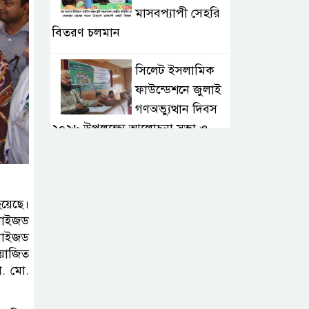
মাসবপ্যাপী সেহরি
বিতরণ চলমান
সিলেট ইসলামিক
ফাউন্ডেশনে জুলাই
গণঅভ্যুত্থান দিবস
২০২৬ উপলক্ষ্যে আলোচনা সভা ও
দু’আ মাহফিল
পরিবেশ রক্ষায়
য়েছে।
ব্যক্তিগত উদ্যোগ
ালাইজড
সমাজের জন্য
ালাইজড
অনুকরণীয় মডেল-বিভাগীয় কমিশনার
য়োজিত
া. মো.
সিলেট মেট্রোপলিটন
পুলিশ কমিশনার