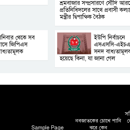
শ্রমবাজার সম্প্রসারণে সৌদি আর
প্রতিনিধিদলের সাথে প্রবাসী কল্য
মন্ত্রীর দ্বিপাক্ষিক বৈঠক
শনিবার থেকে সব
ইউপি নির্বাচনে
বাসে জিপিএস
এসএসসি-এইচএ
াধ্যতামূলক
সনদ বাধ্যতামূল
হয়েছে কিনা, যা জানা গেল
সচি
নবজাতকের চোখে পানি
জ
Sample Page
ঝরে কেন