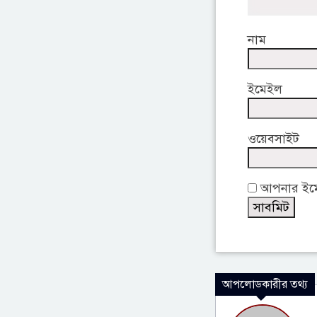
নাম
ইমেইল
ওয়েবসাইট
আপনার ইমেই
আপলোডকারীর তথ্য