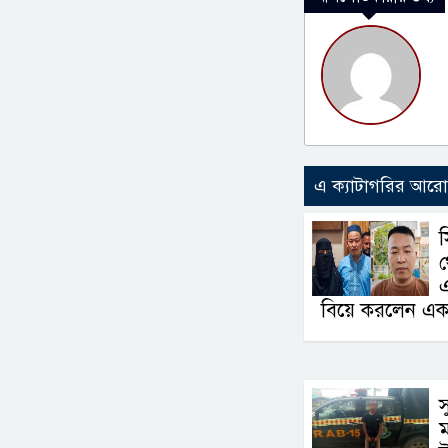
এ ক্যাটাগরির আর
স
থ
এ
বিয়ে করলেন এক
স