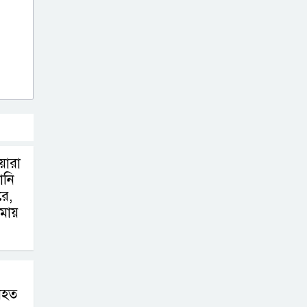
বাংলাদেশিদের মধ্যে
৯৫ শতাংশই সিলেটি
সিলেট আরও
দুইজনের মৃত্যু,
হাসপাতালে ৩৫১
জন
য়ারা
ানি
ে,
মায়
নিহত