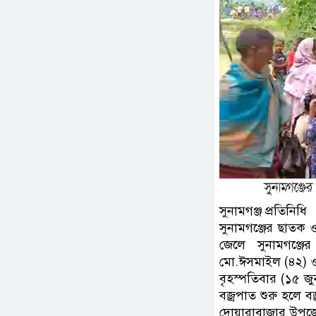
সুনামগঞ্জ প্রতিনিধি
সুনামগঞ্জের ছাতক 
জেলে সুনামগঞ্জে
মো.ঈসমাইল (৪২) 
বৃহস্পতিবার (১৫ জ
বজ্রপাত শুরু হলে 
দোয়ারাবাজার উপজেল