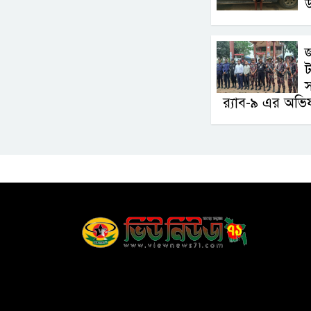
উ
জ
ট
স
র‍্যাব-৯ এর অভি