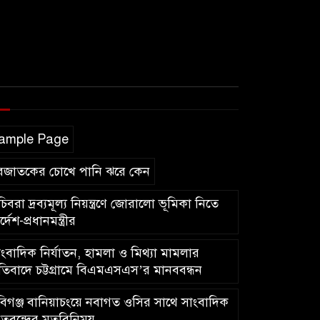
ample Page
বজাতকের চোখে পানি ঝরে কেন
িবরা দ্রব্যমূল্য নিয়ন্ত্রণে জোরালো ভূমিকা নিতে
র্দেশ-প্রধানমন্ত্রীর
ংবাদিক নির্যাতন, হামলা ও মিথ্যা মামলার
রতিবাদে চট্টগ্রামে বিএমএসএস’র মানববন্ধন
িগঞ্জ বানিয়াচংয়ে নবাগত ওসির সাথে সাংবাদিক
তৃবৃন্দের মতবিনিময়