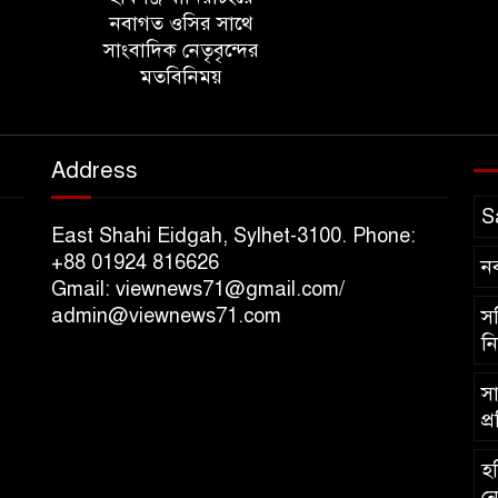
নবাগত ওসির সাথে
সাংবাদিক নেতৃবৃন্দের
মতবিনিময়
Address
S
East Shahi Eidgah, Sylhet-3100. Phone:
+88 01924 816626
ন
Gmail: viewnews71@gmail.com/
admin@viewnews71.com
সচ
নি
সা
প্
হব
নে