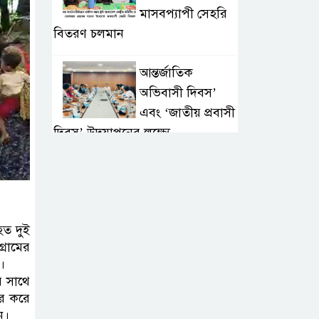
মাসবপ্যাপী সেহরি
বিতরণ চলমান
আন্তর্জাতিক
অভিবাসী দিবস’
এবং ‘জাতীয় প্রবাসী
দিবস’ উদযাপনের লক্ষ্যে
আন্তঃমন্ত্রণালয় সভা অনুষ্ঠিত
সিলেট ইসলামিক
ফাউন্ডেশনে জুলাই
হত দুই
গণঅভ্যুত্থান দিবস
রামের
২০২৬ উপলক্ষ্যে আলোচনা সভা ও
।
দু’আ মাহফিল
র সাথে
ার করে
পরিবেশ রক্ষায়
ন।