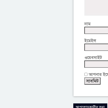
নাম
ইমেইল
ওয়েবসাইট
আপনার ইমেই
আপলোডকারীর তথ্য