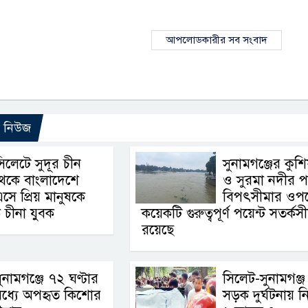
আপলোডকারীর সব সংবাদ
ো নিউজ
িলেটে সুদূর চীন
সুনামগঞ্জের কুশি
েকে বাংলাদেশে
ও সুরমা নদীর প
সে প্রিয় মানুষকে
বিপৎসীমার ওপর
 চীনা যুবক
কয়েকটি গুরুত্বপূর্ণ পয়েন্ট সতর্কসী
রয়েছে
ুনামগঞ্জে ৭২ ঘণ্টার
সিলেট-সুনামগঞ্জ
মধ্যে অপহৃত কিশোর
সড়ক দুর্ঘটনায় 