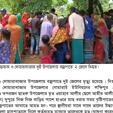
ও দোয়ারাবাজার উপজেলায় বজ্রপাতে দুই জেলের মৃত্যু হয়েছে । নি
র দোয়ারাবাজার উপজেলার নোয়ারাই ইউনিয়নের লক্ষিপুর গ্
ও অপরজন ছাতক উপজেলার মৃত ওয়াহাব আলীর ছেলে আমীর আলী
ুন) দুপুরে নিজ নিজ বাড়ির পাশে হাওরে মাছ ধরার সময় বৃষ্টিপাতে
বজ্রপাতের আঘাতে আহত হন। পরে স্থানীয়রা সাথে সাথে তাদের উদ্ধ
া হাসপাতালে নিলে কর্তব্যরত ডাক্তার তাদেরকে মৃত ঘোষণা করে