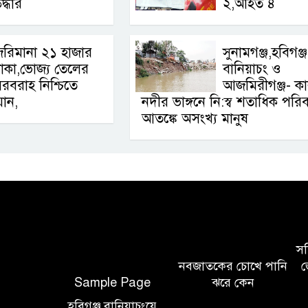
দ্ধার
২,আহত ৪
রিমানা ২১ হাজার
সুনামগঞ্জ,হবিগঞ্জ
াকা,ভোজ্য তেলের
বানিয়াচং ও
রবরাহ নিশ্চিতে
আজমিরীগঞ্জ- ক
যান,
নদীর ভাঙ্গনে নি:স্ব শতাধিক পরিব
আতঙ্কে অসংখ্য মানুষ
সচি
নবজাতকের চোখে পানি
জ
Sample Page
ঝরে কেন
হবিগঞ্জ বানিয়াচংয়ে