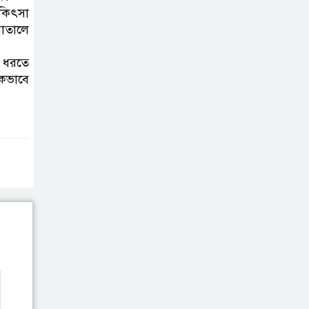
ব্যক্তিগত উদ্যোগ
িকিৎসা
পাতালে
সমাজের জন্য
অনুকরণীয় মডেল-বিভাগীয় কমিশনার
ছ ধরতে
কভাবে
সিলেট মেট্রোপলিটন
পুলিশ কমিশনার
জুলাই স্মৃতিস্তম্ভে
পুষ্পস্তবক অর্পণ ও জুলাই
গণঅভ্যুত্থানের শহীদদের প্রতি গভীর
শ্রদ্ধা নিবেদন করেন
১০ লাখ টাকার চেক
ডিজঅনার মামলায়
এক বছরের সাজা
‘সমন্বিত উদ্যোগেই