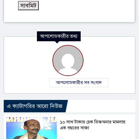
আপলোডকারীর তথ্য
আপলোডকারীর সব সংবাদ
এ ক্যাটাগরির আরো নিউজ
১০ লাখ টাকার চেক ডিজঅনার মামলায়
এক বছরের সাজা