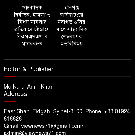
উপলক্ষ্যে আলোচনা সভা ও দু’আ
সাংবাদিক
হবিগঞ্জ
মাহফিল
নির্যাতন, হামলা ও
বানিয়াচংয়ে
মিথ্যা মামলার
নবাগত ওসির
প্রতিবাদে চট্টগ্রামে
সাথে সাংবাদিক
পরিবেশ রক্ষায় ব্যক্তিগত উদ্যোগ
বিএমএসএস’র
নেতৃবৃন্দের
সমাজের জন্য অনুকরণীয় মডেল-
মানববন্ধন
মতবিনিময়
বিভাগীয় কমিশনার
সিলেট মেট্রোপলিটন পুলিশ
Editor & Publisher
কমিশনার জুলাই স্মৃতিস্তম্ভে পুষ্পস্তবক
অর্পণ ও জুলাই গণঅভ্যুত্থানের
শহীদদের প্রতি গভীর শ্রদ্ধা নিবেদন করেন
Md Nurul Amin Khan
Address
১০ লাখ টাকার চেক ডিজঅনার
মামলায় এক বছরের সাজা
East Shahi Eidgah, Sylhet-3100. Phone: +88 01924
816626
Gmail: viewnews71@gmail.com/
‘সমন্বিত উদ্যোগেই গড়ে উঠবে
admin@viewnews71.com