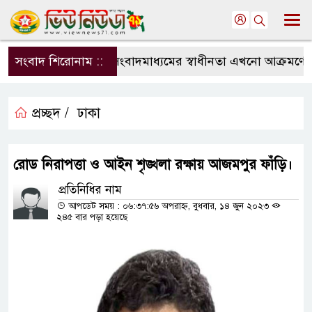
সংবাদ শিরোনাম ::
সংবাদমাধ্যমের স্বাধীনতা এখনো আক্রমণের মু
প্রচ্ছদ /
ঢাকা
রোড নিরাপত্তা ও আইন শৃঙ্খলা রক্ষায় আজমপুর ফাঁড়ি।
প্রতিনিধির নাম
আপডেট সময় : ০৬:৩৭:৫৬ অপরাহ্ন, বুধবার, ১৪ জুন ২০২৩
২৪৫ বার পড়া হয়েছে