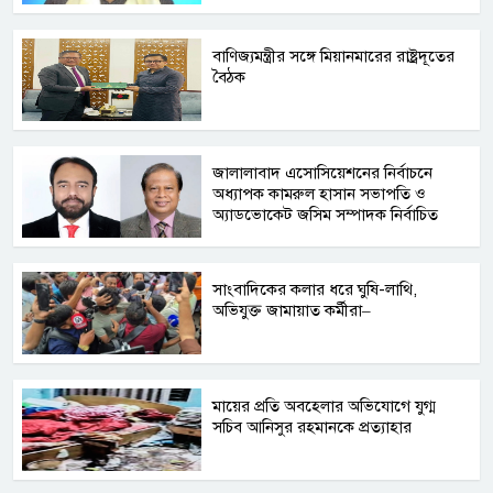
বাণিজ্যমন্ত্রীর সঙ্গে মিয়ানমারের রাষ্ট্রদূতের
বৈঠক
জালালাবাদ এসোসিয়েশনের নির্বাচনে
অধ্যাপক কামরুল হাসান সভাপতি ও
অ্যাডভোকেট জসিম সম্পাদক নির্বাচিত
সাংবাদিকের কলার ধরে ঘুষি-লাথি,
অভিযুক্ত জামায়াত কর্মীরা–
মায়ের প্রতি অবহেলার অভিযোগে যুগ্ম
সচিব আনিসুর রহমানকে প্রত্যাহার