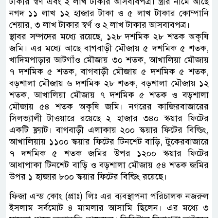
টাকার স্বর্ণ এবং ২ লাখ টাকার আসবাবপত্র। স্ত্রীর নামে আছে
নগদ ১১ লাখ ১২ হাজার টাকা ও ৫ লাখ টাকার কোম্পানি
শেয়ার, ৩ লাখ টাকার স্বর্ণ ও ২ লাখ টাকার আসবাবপত্র।
স্থাবর সম্পদের মধ্যে রয়েছে, ১২৮ দশমিক ২৮ শতক অকৃষি
জমি। এর মধ্যে আছে বাগবাড়ী মৌজায় ৫ দশমিক ৫ শতক,
খাদিমপাড়ার আটগাঁও মৌজায় ৩০ শতক, আখালিয়া মৌজায়
৭ দশমিক ৫ শতক, বাগবাড়ী মৌজায় ৫ দশমিক ৫ শতক,
বড়শালা মৌজায় ৬ দশমিক ২৮ শতক, বড়শালা মৌজায় ১২
শতক, আখালিয়া মৌজায় ৭ দশমিক ৫ শতক ও বড়শালা
মৌজায় ৫৪ শতক অকৃষি জমি। নগরের কাজিরবাজারের
সিলভ্যালী টাওয়ারে রয়েছে ২ হাজার ৩৪০ স্কয়ার ফিটের
একটি ফ্ল্যাট। বাগবাড়ী এলাকায় ২০০ স্কয়ার ফিটের বিল্ডিং,
আখালিয়ায় ১১০০ স্কয়ার ফিটের টিনশেট বাড়ি, টুকেরবাজারে
৭ দশমিক ৫ শতক জমির উপর ১২০০ স্কয়ার ফিটের
আধাপাকা টিনশেট বাড়ি ও বড়শালা মৌজায় ৫৪ শতক জমির
উপর ১ হাজার ৮০০ স্কয়ার ফিটের বিল্ডিং রয়েছে।
ফিজা এন্ড কোং (প্রাঃ) লিঃ এর ব্যবস্থাপনা পরিচালক নজরুল
ইসলাম সর্বমোট ৪ মামলার আসামি ছিলেন। এর মধ্যে ৩