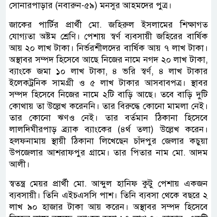
সোনারপাড়ার (নবারুন-৫৯) মনসুর আহমদের পুত্র।
জাকের পার্টির প্রার্থী মো. জহিরুল ইসলামের শিক্ষাগত
যোগ্যতা অষ্টম শ্রেণি। পেশায় স্বর্ণ ব্যবসায়ী জহিরের বার্ষিক
আয় ২০ লাখ টাকা। নির্ভরশীলদের বার্ষিক আয় ৭ লাখ টাকা।
অস্থাবর সম্পদ হিসেবে আছে নিজের নামে নগদ ২০ লাখ টাকা,
ব্যাংকে জমা ১০ লাখ টাকা, ৪ ভরি স্বর্ণ, ৪ লাখ টাকার
ইলেকট্রনিক সামগ্রী ও ৫ লাখ টাকার আসবাবপত্র। স্থাবর
সম্পদ হিসেবে নিজের নামে ২টি বাড়ি আছে। তবে বাড়ি দুটি
কোথায় তা উল্লেখ করেননি। তার বিরুদ্ধে কোনো মামলা নেই।
তার কোনো ঋণও নেই। তার বর্তমান ঠিকানা হিসেবে
লালদিঘীরপাড় ব্র্যাক ব্যাংকের (৪র্থ তলা) উল্লেখ করেন।
হলফনামায় স্থায়ী ঠিকানা লিখেছেন চাঁদপুর জেলার কচুয়া
উপজেলার আশরাফপুর গ্রামে। তার পিতার নাম মো. আদম
আলী।
স্বতন্ত্র মেয়র প্রার্থী মো. আব্দুল হানিফ কুটু পেশায় একজন
ব্যবসায়ী। তিনি এইচএসসি পাশ। তিনি ব্যবসা থেকে বছরে ২
লাখ ৯০ হাজার টাকা আয় করেন। অস্থাবর সম্পদ হিসেবে