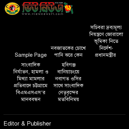
বিভাগীয় কমিশনার
সিলেট মেট্রোপলিটন পুলিশ
কমিশনার জুলাই স্মৃতিস্তম্ভে পুষ্পস্তবক
সচিবরা দ্রব্যমূল্য
অর্পণ ও জুলাই গণঅভ্যুত্থানের
নিয়ন্ত্রণে জোরালো
শহীদদের প্রতি গভীর শ্রদ্ধা নিবেদন করেন
ভূমিকা নিতে
নবজাতকের চোখে
নির্দেশ-
Sample Page
পানি ঝরে কেন
প্রধানমন্ত্রীর
১০ লাখ টাকার চেক ডিজঅনার
মামলায় এক বছরের সাজা
সাংবাদিক
হবিগঞ্জ
নির্যাতন, হামলা ও
বানিয়াচংয়ে
মিথ্যা মামলার
নবাগত ওসির
‘সমন্বিত উদ্যোগেই গড়ে উঠবে
প্রতিবাদে চট্টগ্রামে
সাথে সাংবাদিক
আধুনিক সিলেট’ – বাণিজ্যমন্ত্রী
বিএমএসএস’র
নেতৃবৃন্দের
মানববন্ধন
মতবিনিময়
ত্রিতরঙ্গের বাদল সাঁঝের বর্ণাঢ্য
আয়োজন ‘শ্রাবনের মেঘগুলো’
Editor & Publisher