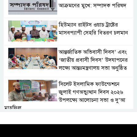
আক্রমণের মুখে: সম্পাদক পরিষদ
হিউম্যান রাইটস ওয়াচ ট্রাষ্টের
মাসবপ্যাপী সেহরি বিতরণ চলমান
আন্তর্জাতিক অভিবাসী দিবস’ এবং
‘জাতীয় প্রবাসী দিবস’ উদযাপনের
লক্ষ্যে আন্তঃমন্ত্রণালয় সভা অনুষ্ঠিত
সিলেট ইসলামিক ফাউন্ডেশনে
জুলাই গণঅভ্যুত্থান দিবস ২০২৬
উপলক্ষ্যে আলোচনা সভা ও দু’আ
মাহফিল
পরিবেশ রক্ষায় ব্যক্তিগত উদ্যোগ
সমাজের জন্য অনুকরণীয় মডেল-