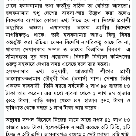
গেলে হলফনামার তথ্য কতটুকু সঠিক তা বেরিয়ে আসতো।
হলফনামায় শুধু দেশের ব্যবসা-আয় উল্লেখ করা হলেও
বিদেশের ব্যাপারে কোনো তথ্য দিতে হয় না। সিলেট প্রবাসী
অধ্যুষিত অঞ্চল। এখানকার অনেক প্রার্থীর বিদেশে
নাগরিকত্বও থাকে। তাই হলফনামায় আরও কিছু বিষয়
অন্তর্ভুক্ত করা উচিত। যেমন বিদেশি নাগরিকত্ব আছে কি না,
থাকলে সেখানকার সম্পদ ও আয়ের বিস্তারিত বিবরণ। এ
সীমাবদ্ধতা দূর করা প্রয়োজন। বিষয়টি নির্বাচন কমিশনের
গুরুত্ব সহকারে দেখার সময় এসেছে বলে তার মন্তব্য।
হলফনামার তথ্য অনুযায়ী, আওয়ামী লীগের প্রার্থী
আনোয়ারুজ্জামান চৌধুরী বিএ (অনার্স) পাশ। পেশায় তিনি
একজন ব্যবসায়ী। তিনি বছরে সর্বমোট ২ লাখ ৯৫ হাজার ৮৪
টাকা আয় করেন। এর মধ্যে ব্যবসা থেকে ১ লাখ ৪৭ হাজার
৫৪২ টাকা, বাড়ি ভাড়া থেকে ৪৭ হাজার ৫৪২ টাকা ও
কৃষিখাত থেকে বছরে ১ লাখ টাকা আয় করেন।
অস্থাবর সম্পদ হিসেবে নিজের নামে আছে নগদ ৪১ লাখ ৮৪
হাজার ৮৪৮ টাকা, ইলেকট্রনিক সামগ্রী রয়েছে ২টি টিভি, ১টি
ফ্রিজ ও ২টি এসি। আসবাবপত্র রয়েছে ২ সেট সোফা, ৪টি খাট,