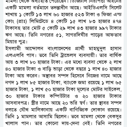
মামলা থেকে অব্যাহতি পেয়েছেন। ডিজিটাল নিরাপত্তা আইনের
একটি মামলা বর্তমানে তদন্তাধীন আছে। আইডিএলসি সিলেট
শাখায় ১ কোটি ১৩ লাখ ৬০ হাজার ৫২৩ টাকা ও ফিজা এন্ড
কোং (প্রাঃ) লিমিটেডে ৪ কোটি ১৫ লাখ ৮৩ হাজার ৪৭৪
টাকাসহ তার মোট ৫ কোটি ২৯ লাখ ৪৩ হাজার ৯৯৭ টাকার
ঋণ আছে। তিনি নগরের ৫১, সাগরদিঘীর পাড়ের আফতাব
মিয়ার পুত্র।
ইসলামী আন্দোলন বাংলাদেশের প্রার্থী মাহমুদুল হাসান
এলএলবি পাস। তবে তিনি ট্রাভেলস ব্যবসায়ী। তার বার্ষিক
আয় ৩ লাখ ৮০ হাজার টাকা। এর মধ্যে ব্যবসা থেকে ২ লাখ
৪০ হাজার টাকা ও বাড়ি ভাড়া থেকে বছরে ১ লাখ ৪০ হাজার
টাকা আয় করেন। অস্থাবর সম্পদ হিসেবে নিজের নামে আছে
নগদ ১ লাখ ৮৫ হাজার টাকা, ব্যাংকে জমা রয়েছে ১ লাখ ৬৫
হাজার টাকা, ১ লাখ ৫০ হাজার টাকা মূল্যের মোটর সাইকেল,
৩০ হাজার টাকার কম্পিউটার ও ২০ হাজার টাকার
আসবাবপত্র। স্ত্রীর নামে আছে ২০ ভরি স্বর্ণ। তার স্থাবর সম্পদ
বলতে যৌথ মালিকানায় একটি বাণিজ্যিক দোকান রয়েছে।
তিনি ১ মামলার আসামি ছিলেন। তবে মামলা থেকে বেকসুর
খালাস পান। তার কোনো দায়-দেনা নেই। তিনি নগরের