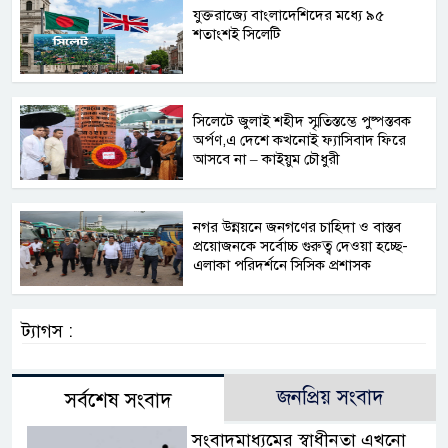
যুক্তরাজ্যে বাংলাদেশিদের মধ্যে ৯৫
শতাংশই সিলেটি
সিলেটে জুলাই শহীদ স্মৃতিস্তম্ভে পুষ্পস্তবক
অর্পণ,এ দেশে কখনোই ফ্যাসিবাদ ফিরে
আসবে না – কাইয়ুম চৌধুরী
নগর উন্নয়নে জনগণের চাহিদা ও বাস্তব
প্রয়োজনকে সর্বোচ্চ গুরুত্ব দেওয়া হচ্ছে-
এলাকা পরিদর্শনে সিসিক প্রশাসক
ট্যাগস :
জনপ্রিয় সংবাদ
সর্বশেষ সংবাদ
সংবাদমাধ্যমের স্বাধীনতা এখনো