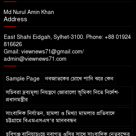
সিলেট রেঞ্জের ডিআইজি জুলাই
স্মৃতিস্তম্ভে পুষ্পস্তবক অর্পণের মাধ্যমে
Md Nurul Amin Khan
Address
জুলাই গণঅভ্যুত্থানের শহীদদের প্রতি
গভীর শ্রদ্ধা নিবেদন
East Shahi Eidgah, Sylhet-3100. Phone: +88 01924
যুক্তরাজ্যে বাংলাদেশিদের মধ্যে ৯৫
816626
Gmail: viewnews71@gmail.com/
শতাংশই সিলেটি
admin@viewnews71.com
সিলেট আরও দুইজনের মৃত্যু,
Sample Page
নবজাতকের চোখে পানি ঝরে কেন
হাসপাতালে ৩৫১ জন
সচিবরা দ্রব্যমূল্য নিয়ন্ত্রণে জোরালো ভূমিকা নিতে নির্দেশ-
প্রধানমন্ত্রীর
সাংবাদিক নির্যাতন, হামলা ও মিথ্যা মামলার প্রতিবাদে
চট্টগ্রামে বিএমএসএস’র মানববন্ধন
হবিগঞ্জ বানিয়াচংয়ে নবাগত ওসির সাথে সাংবাদিক নেতৃবৃন্দের