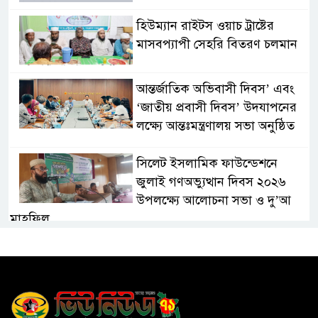
হিউম্যান রাইটস ওয়াচ ট্রাষ্টের
মাসবপ্যাপী সেহরি বিতরণ চলমান
আন্তর্জাতিক অভিবাসী দিবস’ এবং
‘জাতীয় প্রবাসী দিবস’ উদযাপনের
লক্ষ্যে আন্তঃমন্ত্রণালয় সভা অনুষ্ঠিত
সিলেট ইসলামিক ফাউন্ডেশনে
জুলাই গণঅভ্যুত্থান দিবস ২০২৬
উপলক্ষ্যে আলোচনা সভা ও দু’আ
মাহফিল
পরিবেশ রক্ষায় ব্যক্তিগত উদ্যোগ
সমাজের জন্য অনুকরণীয় মডেল-
বিভাগীয় কমিশনার