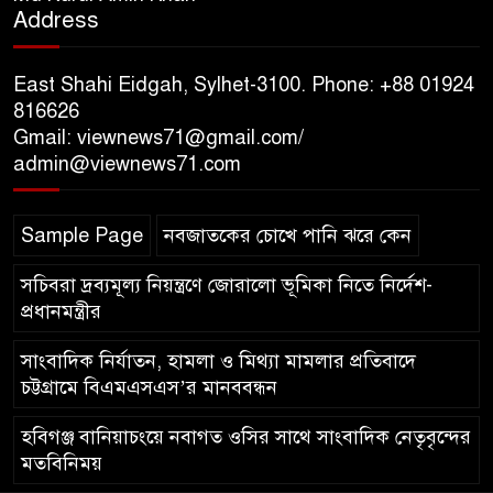
Address
জুলাই গণঅভ্যুত্থানের শহীদদের প্রতি
গভীর শ্রদ্ধা নিবেদন
East Shahi Eidgah, Sylhet-3100. Phone: +88 01924
যুক্তরাজ্যে বাংলাদেশিদের মধ্যে ৯৫
816626
Gmail: viewnews71@gmail.com/
শতাংশই সিলেটি
admin@viewnews71.com
সিলেট আরও দুইজনের মৃত্যু,
Sample Page
নবজাতকের চোখে পানি ঝরে কেন
হাসপাতালে ৩৫১ জন
সচিবরা দ্রব্যমূল্য নিয়ন্ত্রণে জোরালো ভূমিকা নিতে নির্দেশ-
প্রধানমন্ত্রীর
সাংবাদিক নির্যাতন, হামলা ও মিথ্যা মামলার প্রতিবাদে
চট্টগ্রামে বিএমএসএস’র মানববন্ধন
হবিগঞ্জ বানিয়াচংয়ে নবাগত ওসির সাথে সাংবাদিক নেতৃবৃন্দের
মতবিনিময়