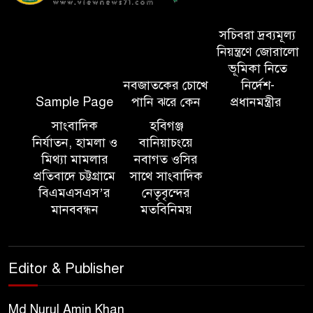
সিলেট মেট্রোপলিটন পুলিশ
কমিশনার জুলাই স্মৃতিস্তম্ভে পুষ্পস্তবক
সচিবরা দ্রব্যমূল্য
অর্পণ ও জুলাই গণঅভ্যুত্থানের
নিয়ন্ত্রণে জোরালো
শহীদদের প্রতি গভীর শ্রদ্ধা নিবেদন করেন
ভূমিকা নিতে
নবজাতকের চোখে
নির্দেশ-
Sample Page
পানি ঝরে কেন
প্রধানমন্ত্রীর
১০ লাখ টাকার চেক ডিজঅনার
মামলায় এক বছরের সাজা
সাংবাদিক
হবিগঞ্জ
নির্যাতন, হামলা ও
বানিয়াচংয়ে
মিথ্যা মামলার
নবাগত ওসির
‘সমন্বিত উদ্যোগেই গড়ে উঠবে
প্রতিবাদে চট্টগ্রামে
সাথে সাংবাদিক
আধুনিক সিলেট’ – বাণিজ্যমন্ত্রী
বিএমএসএস’র
নেতৃবৃন্দের
মানববন্ধন
মতবিনিময়
ত্রিতরঙ্গের বাদল সাঁঝের বর্ণাঢ্য
আয়োজন ‘শ্রাবনের মেঘগুলো’
Editor & Publisher
সিলেট রেঞ্জের ডিআইজি জুলাই
স্মৃতিস্তম্ভে পুষ্পস্তবক অর্পণের মাধ্যমে
Md Nurul Amin Khan