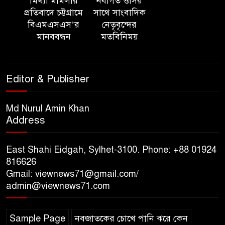
মিথ্যা মামলার
নবাগত ওসির
আয়োজন ‘শ্রাবনের মেঘগুলো’
প্রতিবাদে চট্টগ্রামে
সাথে সাংবাদিক
বিএমএসএস’র
নেতৃবৃন্দের
মানববন্ধন
মতবিনিময়
সিলেট রেঞ্জের ডিআইজি জুলাই
স্মৃতিস্তম্ভে পুষ্পস্তবক অর্পণের মাধ্যমে
জুলাই গণঅভ্যুত্থানের শহীদদের প্রতি
Editor & Publisher
গভীর শ্রদ্ধা নিবেদন
যুক্তরাজ্যে বাংলাদেশিদের মধ্যে ৯৫
Md Nurul Amin Khan
Address
শতাংশই সিলেটি
East Shahi Eidgah, Sylhet-3100. Phone: +88 01924
সিলেট আরও দুইজনের মৃত্যু,
816626
হাসপাতালে ৩৫১ জন
Gmail: viewnews71@gmail.com/
admin@viewnews71.com
সিলেট রেঞ্জের সম্মানিত ডিআইজি
মহোদয় ৫ আগস্ট ২০২৬ খ্রিস্টাব্দ
Sample Page
নবজাতকের চোখে পানি ঝরে কেন
স্মৃতিস্তম্ভে পুষ্পস্তবক অর্পণে জুলাই