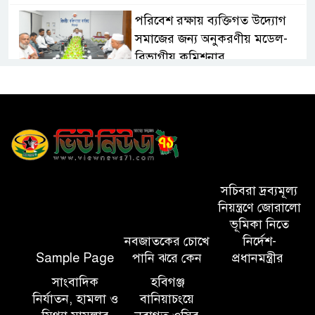
পরিবেশ রক্ষায় ব্যক্তিগত উদ্যোগ
সমাজের জন্য অনুকরণীয় মডেল-
বিভাগীয় কমিশনার
সিলেট মেট্রোপলিটন পুলিশ
কমিশনার জুলাই স্মৃতিস্তম্ভে পুষ্পস্তবক
অর্পণ ও জুলাই গণঅভ্যুত্থানের
শহীদদের প্রতি গভীর শ্রদ্ধা নিবেদন করেন
১০ লাখ টাকার চেক ডিজঅনার
সচিবরা দ্রব্যমূল্য
মামলায় এক বছরের সাজা
নিয়ন্ত্রণে জোরালো
ভূমিকা নিতে
নবজাতকের চোখে
নির্দেশ-
‘সমন্বিত উদ্যোগেই গড়ে উঠবে
Sample Page
পানি ঝরে কেন
প্রধানমন্ত্রীর
আধুনিক সিলেট’ – বাণিজ্যমন্ত্রী
সাংবাদিক
হবিগঞ্জ
নির্যাতন, হামলা ও
বানিয়াচংয়ে
ত্রিতরঙ্গের বাদল সাঁঝের বর্ণাঢ্য