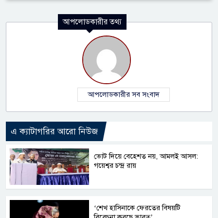
আপলোডকারীর তথ্য
আপলোডকারীর সব সংবাদ
এ ক্যাটাগরির আরো নিউজ
ভোট দিয়ে বেহেশত নয়, আমলই আসল:
গয়েশ্বর চন্দ্র রায়
‘শেখ হাসিনাকে ফেরতের বিষয়টি
বিবেচনা করছে ভারত’