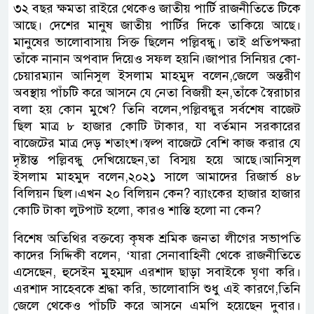
৩২ বছর ক্ষমতা রাইরে থেকেও জাতীয় পার্টি রাজনীতিতে টিকে
আছে। দেশের মানুষ জাতীয় পার্টির দিকে তাকিয়ে আছে।
মানুষের ভালোবাসায় সিক্ত ছিলেন পল্লিবন্ধু। তাই প্রতিপক্ষরা
তাঁকে নানান অপবাদ দিয়েও সফল হয়নি।জাপার সিনিয়র কো-
চেয়ারম্যান আনিসুল ইসলাম মাহমুদ বলেন,জেলে অন্তরীণ
অবস্থায় পাঁচটি করে আসনে যে নেতা বিজয়ী হন,তাঁকে স্বৈরাচার
বলা হয় কোন মুখে? তিনি বলেন,পল্লিবন্ধুর সর্বশেষ বাজেট
ছিল মাত্র ৮ হাজার কোটি টাকার, যা বর্তমান সরকারের
বাজেটের মাত্র দেড় শতাংশ।স্বল্প বাজেটে বেশি কাজ করার যে
দৃষ্টান্ত পল্লিবন্ধু দেখিয়েছেন,তা বিস্ময় হয়ে আছে।আনিসুল
ইসলাম মাহমুদ বলেন,২০২১ সালে আমাদের রিজার্ভ ৪৮
বিলিয়ন ছিল।এখন ২০ বিলিয়ন কেন? ব্যাংকের হাজার হাজার
কোটি টাকা লুটপাট হলো, কারও শাস্তি হলো না কেন?
বিশেষ অতিথির বক্তব্যে কৃষক শ্রমিক জনতা লীগের সভাপতি
কাদের সিদ্দিকী বলেন, ‘যারা সেনাবাহিনী থেকে রাজনীতিতে
এসেছেন, হুসেইন মুহম্মদ এরশাদ ছাড়া সবাইকে ঘৃণা করি।
এরশাদ সাহেবকে শ্রদ্ধা করি, ভালোবাসি শুধু এই কারণে,তিনি
জেলে থেকেও পাঁচটি করে আসনে এমপি হয়েছেন দুবার।