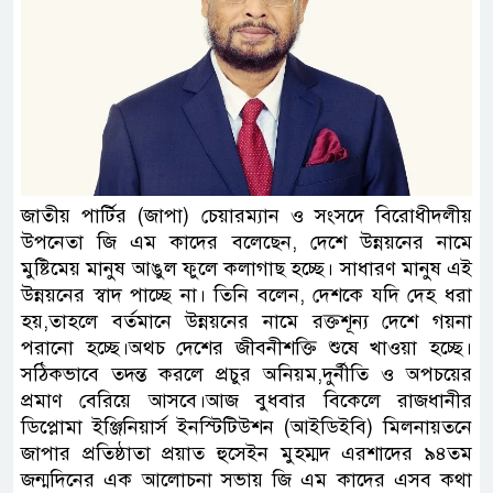
জাতীয় পার্টির (জাপা) চেয়ারম্যান ও সংসদে বিরোধীদলীয়
উপনেতা জি এম কাদের বলেছেন, দেশে উন্নয়নের নামে
মুষ্টিমেয় মানুষ আঙুল ফুলে কলাগাছ হচ্ছে। সাধারণ মানুষ এই
উন্নয়নের স্বাদ পাচ্ছে না। তিনি বলেন, দেশকে যদি দেহ ধরা
হয়,তাহলে বর্তমানে উন্নয়নের নামে রক্তশূন্য দেশে গয়না
পরানো হচ্ছে।অথচ দেশের জীবনীশক্তি শুষে খাওয়া হচ্ছে।
সঠিকভাবে তদন্ত করলে প্রচুর অনিয়ম,দুর্নীতি ও অপচয়ের
প্রমাণ বেরিয়ে আসবে।আজ বুধবার বিকেলে রাজধানীর
ডিপ্লোমা ইঞ্জিনিয়ার্স ইনস্টিটিউশন (আইডিইবি) মিলনায়তনে
জাপার প্রতিষ্ঠাতা প্রয়াত হুসেইন মুহম্মদ এরশাদের ৯৪তম
জন্মদিনের এক আলোচনা সভায় জি এম কাদের এসব কথা