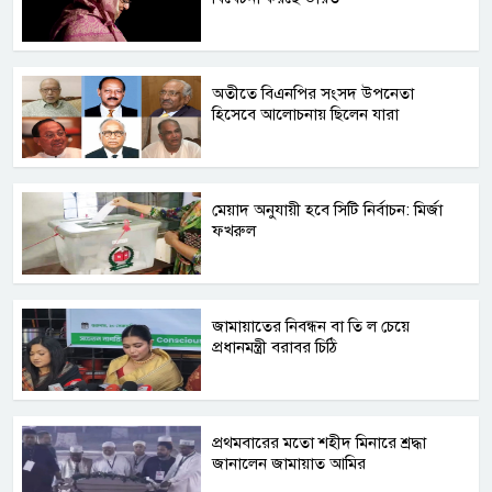
অতীতে বিএনপির সংসদ উপনেতা
হিসেবে আলোচনায় ছিলেন যারা
মেয়াদ অনুযায়ী হবে সিটি নির্বাচন: মির্জা
ফখরুল
জামায়াতের নিবন্ধন বা তি ল চেয়ে
প্রধানমন্ত্রী বরাবর চিঠি
প্রথমবারের মতো শহীদ মিনারে শ্রদ্ধা
জানালেন জামায়াত আমির