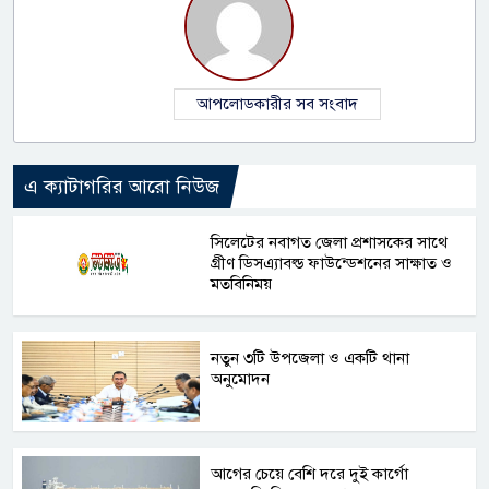
আপলোডকারীর সব সংবাদ
এ ক্যাটাগরির আরো নিউজ
সিলেটের নবাগত জেলা প্রশাসকের সাথে
গ্রীণ ডিসএ্যাবল্ড ফাউন্ডেশনের সাক্ষাত ও
মতবিনিময়
নতুন ৩টি উপজেলা ও একটি থানা
অনুমোদন
আগের চেয়ে বেশি দরে দুই কার্গো