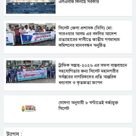
এলএনজি কিনছে সরকার
সিলেট জেলা প্রশাসক (ডিসি) মো:
সারওয়ার আলম এর বদলির আদেশ
প্রত্যাহারের দাবীতে জাতীয় গণমাধ্যম
কমিশনের মানববন্ধন অনুষ্ঠিত
ট্রাফিক সপ্তাহ-২০২৬ এর সফল বাস্তবায়নে
সহযোগিতার জন্য সিলেট মহানগরীর
সর্বস্তরের নাগরিকদের প্রতি আন্তরিক
ধন্যবাদ ও কৃতজ্ঞতা জ্ঞাপন
ঘোষণা অনুযায়ী ৮ ঘণ্টাতেই বর্জ্যমুক্ত
সিলেট
ট্যাগস :