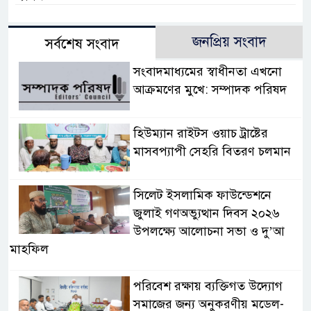
জনপ্রিয় সংবাদ
সর্বশেষ সংবাদ
সংবাদমাধ্যমের স্বাধীনতা এখনো
আক্রমণের মুখে: সম্পাদক পরিষদ
হিউম্যান রাইটস ওয়াচ ট্রাষ্টের
মাসবপ্যাপী সেহরি বিতরণ চলমান
সিলেট ইসলামিক ফাউন্ডেশনে
জুলাই গণঅভ্যুত্থান দিবস ২০২৬
উপলক্ষ্যে আলোচনা সভা ও দু’আ
মাহফিল
পরিবেশ রক্ষায় ব্যক্তিগত উদ্যোগ
সমাজের জন্য অনুকরণীয় মডেল-