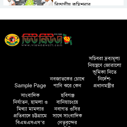
বিভাগীয় কমিশনার
সিলেট মেট্রোপলিটন পুলিশ
কমিশনার জুলাই স্মৃতিস্তম্ভে পুষ্পস্তবক
অর্পণ ও জুলাই গণঅভ্যুত্থানের
শহীদদের প্রতি গভীর শ্রদ্ধা নিবেদন করেন
১০ লাখ টাকার চেক ডিজঅনার
সচিবরা দ্রব্যমূল্য
মামলায় এক বছরের সাজা
নিয়ন্ত্রণে জোরালো
ভূমিকা নিতে
নবজাতকের চোখে
নির্দেশ-
‘সমন্বিত উদ্যোগেই গড়ে উঠবে
Sample Page
পানি ঝরে কেন
প্রধানমন্ত্রীর
আধুনিক সিলেট’ – বাণিজ্যমন্ত্রী
সাংবাদিক
হবিগঞ্জ
নির্যাতন, হামলা ও
বানিয়াচংয়ে
ত্রিতরঙ্গের বাদল সাঁঝের বর্ণাঢ্য
মিথ্যা মামলার
নবাগত ওসির
আয়োজন ‘শ্রাবনের মেঘগুলো’
প্রতিবাদে চট্টগ্রামে
সাথে সাংবাদিক
বিএমএসএস’র
নেতৃবৃন্দের