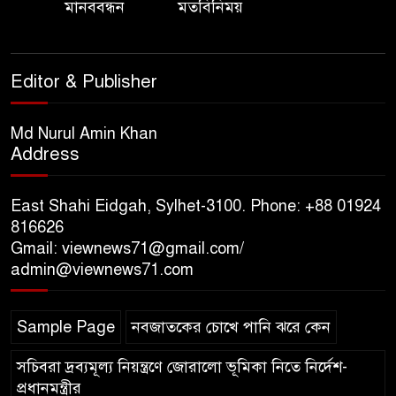
মানববন্ধন
মতবিনিময়
সিলেট রেঞ্জের ডিআইজি জুলাই
স্মৃতিস্তম্ভে পুষ্পস্তবক অর্পণের মাধ্যমে
জুলাই গণঅভ্যুত্থানের শহীদদের প্রতি
Editor & Publisher
গভীর শ্রদ্ধা নিবেদন
যুক্তরাজ্যে বাংলাদেশিদের মধ্যে ৯৫
Md Nurul Amin Khan
Address
শতাংশই সিলেটি
East Shahi Eidgah, Sylhet-3100. Phone: +88 01924
সিলেট আরও দুইজনের মৃত্যু,
816626
হাসপাতালে ৩৫১ জন
Gmail: viewnews71@gmail.com/
admin@viewnews71.com
সিলেট রেঞ্জের সম্মানিত ডিআইজি
মহোদয় ৫ আগস্ট ২০২৬ খ্রিস্টাব্দ
Sample Page
নবজাতকের চোখে পানি ঝরে কেন
স্মৃতিস্তম্ভে পুষ্পস্তবক অর্পণে জুলাই
গণঅভ্যুত্থানের শহীদদের প্রতি গভীর শ্রদ্ধা নিবেদন
সচিবরা দ্রব্যমূল্য নিয়ন্ত্রণে জোরালো ভূমিকা নিতে নির্দেশ-
প্রধানমন্ত্রীর