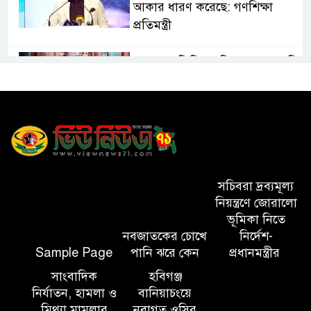
আকার ধারণ করেছে: গণশিক্ষা
প্রতিমন্ত্রী
মাধবপুর ডিবির অভিযানে ৬০ কেজি
গাঁজা উদ্ধার
সিলেটে হামের উপসর্গে মৃত্যু ৩
সালমান শাহ হত্যা মামলায় ডন
সচিবরা দ্রব্যমূল্য
নিয়ন্ত্রণে জোরালো
গ্রেপ্তার
ভূমিকা নিতে
নবজাতকের চোখে
নির্দেশ-
হবিগঞ্জ মহাসড়কে ত্রিমুখী সংঘর্ষে
Sample Page
পানি ঝরে কেন
প্রধানমন্ত্রীর
নিহত ২
সাংবাদিক
হবিগঞ্জ
নির্যাতন, হামলা ও
বানিয়াচংয়ে
সিলেটে কাজ করতে সিটি
মিথ্যা মামলার
নবাগত ওসির