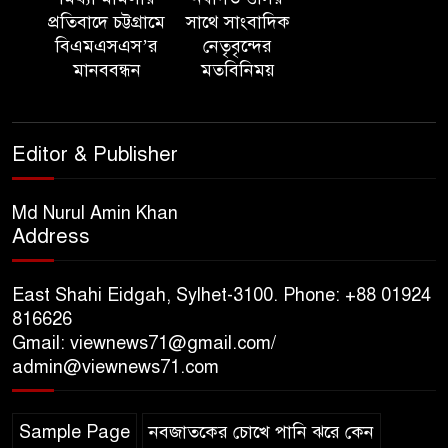
প্রতিবাদে চট্টগ্রামে
সাথে সাংবাদিক
কর্পোরেশনের এক কর্মচারী
বিএমএসএস’র
নেতৃবৃন্দের
বিদ্যুৎস্পৃষ্টে মৃত্যু, আহত ২
মানববন্ধন
মতবিনিময়
সিলেটে জৈন্তাপুরে পাহাড় ও টিলা
কর্তনে- পরিবেশের ক্ষতির অভিযোগ,
Editor & Publisher
ঝুঁকিতে বসতবাড়ি
সিলেটে মাজারে গান গাইতে এসে
Md Nurul Amin Khan
বাউলশিল্পী পেহলি ভৈরবী সড়ক
Address
দুর্ঘটনায় নিহত
East Shahi Eidgah, Sylhet-3100. Phone: +88 01924
সিলেটের ওসমানীনগর এলাকায়
816626
ঢাকা-সিলেট মহাসড়কে দুটি
Gmail: viewnews71@gmail.com/
যাত্রীবাহী বাসের মুখোমুখি সংঘর্ষে
admin@viewnews71.com
নিহত ৯, পরিবারকে আর্থিক সহযোগিতা
Sample Page
নবজাতকের চোখে পানি ঝরে কেন