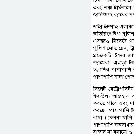
টিম। সাদা পোশাকে র‌
এবং লঞ্চ টার্মনাল
জানিয়েছে র‌্যাবের 
শাহী ঈদগাহ এলাকায
অতিরিক্ত উপ-পুলিশ
এবছরও সিলেটে থাকছ
পুলিশ মোতায়েন, ট
প্রত্যেকটি ঈদের জাম
ক্যামেরা। এছাড়া ঈ
তল্লাশির পাশাপাশ
পাশাপাশি সাদা পোশ
সিলেট মেট্রোপলিট
ঈদ-উল- আজহায় সড়
করতে পারে এবং মার
করছে। পাশাপাশি ঈদ
রাখা । কেননা খালি 
পাশাপাশি জনসাধারণ
বাজার না বসানো ও ক