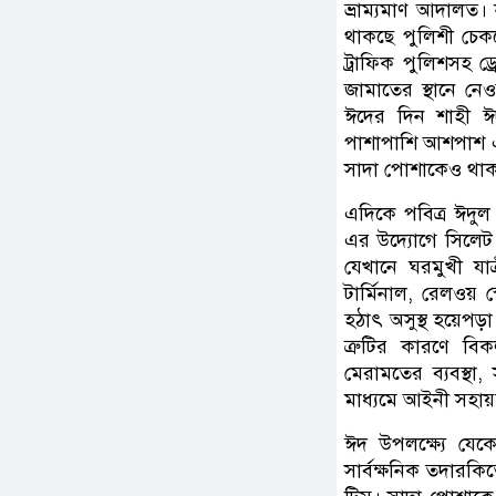
ভ্রাম্যমাণ আদালত।
থাকছে পুলিশী চেকপ
ট্রাফিক পুলিশসহ ড
জামাতের স্থানে নেওয়
ঈদের দিন শাহী ঈদগ
পাশাপাশি আশপাশ এ
সাদা পোশাকেও থাকব
এদিকে পবিত্র ঈদুল 
এর উদ্যোগে সিলেট ব্র
যেখানে ঘরমুখী যাত
টার্মিনাল, রেলওয় 
হঠাৎ অসুস্থ হয়েপড়
ত্রুটির কারণে বি
মেরামতের ব্যবস্থা,
মাধ্যমে আইনী সহায়
ঈদ উপলক্ষ্যে যেকো
সার্বক্ষনিক তদারকিতে