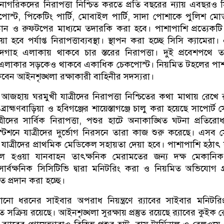
 নাগরিকদের নিরাপত্তা নিশ্চিত করতে প্রতি বছরের ন্যায় এবছরও 
োস্ট, পিকেটিং পার্টি, মোবাইল পার্টি, সাদা পোশাকে পুলিশ মোত
্রোন ও রুফটপের মাধ্যমে তদারকি করা হবে। পাশাপাশি প্রত্যেকট
া হবে পর্যাপ্ত নিরাপত্তাব্যবস্থা। স্থাপন করা হচ্ছে সিসি ক্যামেরা।
াহ এলাকায় থাকবে চার স্তরের নিরাপত্তা। দুই প্রবেশপথে তল
লাকার সড়কেও থাকবে একাধিক চেকপোস্ট। নিয়মিত টহলের পাশ
েন আইনশৃঙ্খলা রক্ষাকারী বাহিনীর সদস্যরা।
আজহায় ঘরমুখী যাত্রীদের নিরাপত্তা নিশ্চিতের কথা মাথায় রেখে র‌
াহ্মণবাড়িয়া ও হবিগঞ্জের শায়েস্তাগঞ্জে চালু করা হয়েছে সাপোর্ট স
্রীদের সার্বিক নিরাপত্তা, পশুর হাটে অনাকাঙ্খিত ঘটনা প্রতিরো
স্টেশনে যাত্রীদের দুর্ভোগ নিরসনে তারা কাজ শুরু করেছে। এসব সে
া যাত্রীদের প্রাথমিক মেডিকেল সহায়তা দেয়া হবে। পাশাপাশি হঠাৎ যা
কল হওয়া যানবাহন তাৎক্ষনিক মেরামতের জন্য দক্ষ মেকানিক
 সার্বক্ষনিক সিসিটিভি দ্বারা মনিটরিং করা ও নিয়মিত অভিযোগ গ
ত প্রদান করা হচ্ছে।
নো ধরনের সাইবার অপরাধ নিয়ন্ত্রণে র‌্যাবের সাইবার মনিটর
 সক্রিয় রয়েছে। আইনশৃঙ্খলা সুরক্ষায় প্রস্তুত রয়েছে র‌্যাবের কুইক 