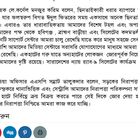
ায়ক লে.কর্ণেল মনজুর করিম বলেন, ছিনতাইকারী ধরার ব্যাপার
 যার ফলস্বরুপ বিগত ঈদুল ফিতরের সময় একসাথে অনেক ছিনতা
ছি। এবারও তার ধারাবাহিকতায় আমাদের বিশেষ টহল এবং অপার
াদের পক্ষ থেকে হবিগঞ্জ , ব্রাহ্মণ বাড়ীয়া এবং সিলেটের কদমত
িনটি সাপোর্ট সেন্টার আমরা চালু রেখেছি যাতে করে মানুষ সহজে সে
শি আমাদের মিডিয়া সেন্টারে সরাসরি যোগাযোগের মাধ্যমে আমর
রেখেছি। একহাটের গরু যাতে অন্যহাটের লোকজন জোরপূর্বক নিয়
দের দৃষ্টি রয়েছে। সারাদেশের ন্যায় র‌্যাব-৯ সিলেটের কার্যক্রম স
িয়া অফিসার এএসপি সম্রাট তালুকদার বলেন, সড়কের নিরাপত্
্দ্রকরে থানাভিত্তিক এবং সেন্ট্রালি আমাদের নিরাপত্তা পরিকল্পনা 
াটে নির্বিঘ্নে ক্রয় বিক্রয় করতে পারে সেই দিকে জোর দেয়া হ
নিরাপত্তা নিশ্চিতে আমরা কাজ করে যাচ্ছি।
করুন