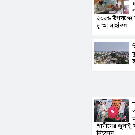
ফ
গ
২০২৬ উপলক্ষ্য
দু’আ মাহফিল
দ
প
আ
শামীমের জুলাই স্মৃতি
নিবেদন