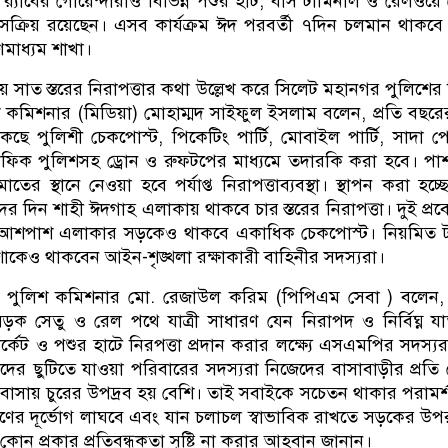
্যাবের গোয়েন্দারাও বিভিন্ন পশুর হাট, বাস টার্মিনাল ও রেলওয়ে 
ে সক্রিয় রয়েছেন। এসব কার্যক্রম ঈদ পরবর্তী ৭দিন চলমান থাকব
গণমাধ্যম শাখা।
় সাত স্তরের নিরাপত্তার কথা উল্লেখ করে সিলেট মহানগর পুলিশের
 কমিশনার (মিডিয়া) মোহাম্মদ সাইফুল ইসলাম বলেন, প্রতি বছরের 
ে পুলিশী চেকপোস্ট, পিকেটিং পার্টি, মোবাইল পার্টি, সাদা 
্রাফিক পুলিশসহ ড্রোন ও রুফটপের মাধ্যমে তদারকি করা হবে। পা
াতের স্থানে নেওয়া হবে পর্যাপ্ত নিরাপত্তাব্যবস্থা। স্থাপন করা হচ্
দের দিন শাহী ঈদগাহ এলাকায় থাকবে চার স্তরের নিরাপত্তা। দুই প্র
ি আশপাশ এলাকার সড়কেও থাকবে একাধিক চেকপোস্ট। নিয়মিত 
াকেও থাকবেন আইন-শৃঙ্খলা রক্ষাকারী বাহিনীর সদস্যরা।
ন পুলিশ কমিশনার মো. রেজাউল করিম (পিপিএম সেবা ) বলেন, 
ক সেতু ও রেল পথে যাত্রী সাধারণ যেন নিরাপদ ও নির্বিঘ্ন যা
্কেট ও পশুর হাটে নিরপত্তা প্রদান করার লক্ষ্যে এসএমপির সদস্য
ের ছুটিতে যাওয়া পরিবারের সদস্যরা নিজেদের বাসাবাড়ীর প্রতি 
বাসায় চুরের উপদ্রব হয় বেশি। তাই সবাইকে সচেতন থাকার পরামর্
ের দূর্ভোগ লাঘবে এবং যান চলাচল স্বাভাবিক রাখতে সড়কের উপ
োন প্রকার প্রতিবন্ধকতা সৃষ্টি না করার আহবান জানান।