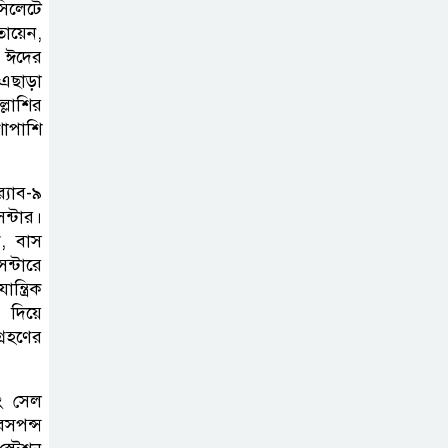
সিলেটে
ব্যক্তিগত উদ্যোগ
ায়েন,
সমাজের জন্য
ি ঈদের
অনুকরণীয় মডেল-বিভাগীয় কমিশনার
 এছাড়া
্লাশির
সিলেট মেট্রোপলিটন
াপাশি
পুলিশ কমিশনার
জুলাই স্মৃতিস্তম্ভে
্যাব-৯
পুষ্পস্তবক অর্পণ ও জুলাই
েন্টার।
গণঅভ্যুত্থানের শহীদদের প্রতি গভীর
ধ, বাস
ন্টারে
শ্রদ্ধা নিবেদন করেন
ন্ত্রিক
 দিয়ে
১০ লাখ টাকার চেক
্রহণের
ডিজঅনার মামলায়
এক বছরের সাজা
িং সেল
রেসপন্স
‘সমন্বিত উদ্যোগেই