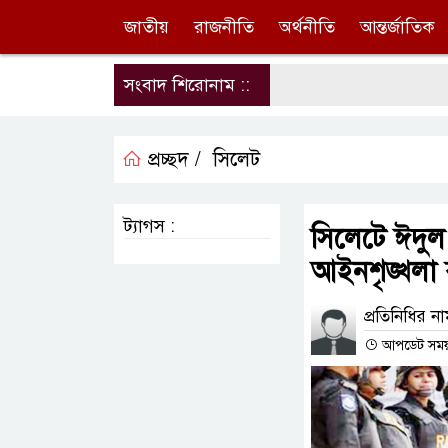
জাতীয়
রাজনীতি
অর্থনীতি
আন্তর্জাতিক
সংবাদ শিরোনাম ::
প্রচ্ছদ /
সিলেট
ট্যাগস :
সিলেটে ঈদুল
আইনশৃঙ্খলা 
প্রতিনিধির ন
আপডেট সময় : 