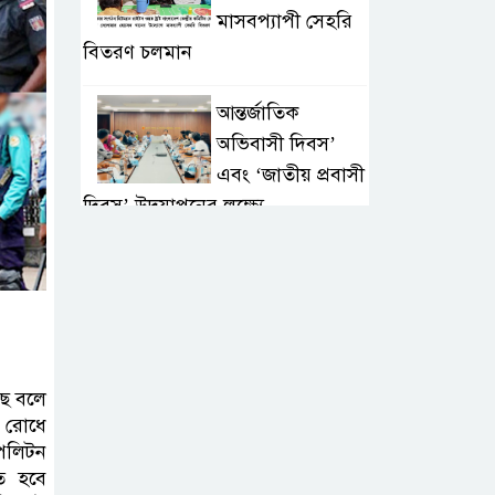
মাসবপ্যাপী সেহরি
বিতরণ চলমান
আন্তর্জাতিক
অভিবাসী দিবস’
এবং ‘জাতীয় প্রবাসী
দিবস’ উদযাপনের লক্ষ্যে
আন্তঃমন্ত্রণালয় সভা অনুষ্ঠিত
সিলেট ইসলামিক
ফাউন্ডেশনে জুলাই
গণঅভ্যুত্থান দিবস
২০২৬ উপলক্ষ্যে আলোচনা সভা ও
ছে বলে
দু’আ মাহফিল
ধ রোধে
োপলিটন
িত হবে
পরিবেশ রক্ষায়