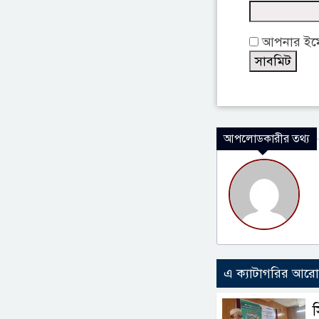
আপনার ইমেই
আপলোডকারীর তথ্য
এ ক্যাটাগরির আর