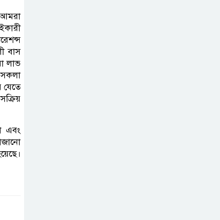
বাংলাদেশিদের মধ্যে
ে আমরা
৯৫ শতাংশই সিলেটি
ইকারী
েশন্স
সিলেট আরও
লী বাস
দুইজনের মৃত্যু,
বা লাভ
হাসপাতালে ৩৫১
া সকলা
জন
ে যেতে
ক্রিয়
তা এবং
সাজানো
য়েছে।