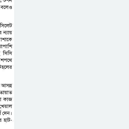
স্টেশন
গড়ে উঠবে আধুনিক
ে বলেও
সিলেট’ –
বাণিজ্যমন্ত্রী
 সিলেট
ন্যায়
ত্রিতরঙ্গের বাদল
পোশাকে
সাঁঝের বর্ণাঢ্য
শাপাশি
আয়োজন ‘শ্রাবনের
ছে সিসি
মেঘগুলো’
বেশপথে
টহলের
সিলেট রেঞ্জের
ডিআইজি জুলাই
আসন্ন
স্মৃতিস্তম্ভে পুষ্পস্তবক
তায়াত
রা কাজ
অর্পণের মাধ্যমে জুলাই গণঅভ্যুত্থানের
খেয়াল
শহীদদের প্রতি গভীর শ্রদ্ধা নিবেদন
শ দেন।
র হাট-
যুক্তরাজ্যে