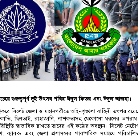
চেয়ে গুরুত্বপূর্ণ দুই উৎসব পবিত্র ঈদুল ফিতর এবং ঈদুল আজহা।
্রকরে সিলেট জেলা ও মহানগরীতে আইনশৃঙ্খলা বাহিনী তৎপর রয়ে
 ডাকাতি, ছিনতাই, রাহাজানি, নাশকতাসহ যেকোনো ধরনের অপরা
িস্থিতি স্বাভাবিক রাখতে তাদের এই কঠোর অবস্থান। সিলেট মেট্র
, র‌্যাব-৯ এবং জেলা প্রশাসনের পারষ্পরিক সমন্বয়ে পরিচাল